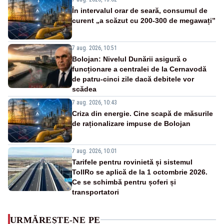
În intervalul orar de seară, consumul de
curent „a scăzut cu 200-300 de megawați”
7 aug. 2026, 10:51
Bolojan: Nivelul Dunării asigură o
funcționare a centralei de la Cernavodă
de patru-cinci zile dacă debitele vor
scădea
7 aug. 2026, 10:43
Criza din energie. Cine scapă de măsurile
de raționalizare impuse de Bolojan
7 aug. 2026, 10:01
Tarifele pentru rovinietă și sistemul
TollRo se aplică de la 1 octombrie 2026.
Ce se schimbă pentru șoferi și
transportatori
URMĂREȘTE-NE PE