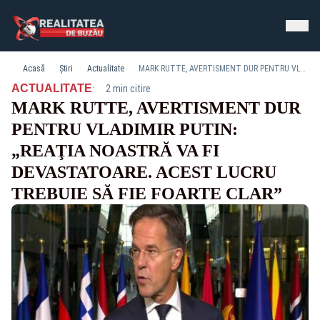
Acasă
Știri
Actualitate
MARK RUTTE, AVERTISMENT DUR PENTRU VLADIMIR PUTIN: „REAŢIA NOASTRĂ VA FI DEVASTATOARE. ACEST LUCRU TREBUIE SĂ FIE FOARTE CLAR”
·
ACTUALITATE
2 min citire
MARK RUTTE, AVERTISMENT DUR
PENTRU VLADIMIR PUTIN:
„REAŢIA NOASTRĂ VA FI
DEVASTATOARE. ACEST LUCRU
TREBUIE SĂ FIE FOARTE CLAR”