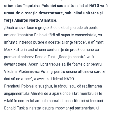
orice atac împotriva Poloniei sau a altui aliat al NATO va fi
urmat de o reacție devastatoare, subliniind unitatea și
forța Alianței Nord-Atlantice.
„Dacă cineva face o greșeală de calcul și crede că poate
acționa împotriva Poloniei fără să suporte consecințele, va
înfrunta întreaga putere a acestei alianțe feroce”, a afirmat
Mark Rutte în cadrul unei conferințe de presă comune cu
premierul polonez Donald Tusk. „Reacția noastră va fi
devastatoare. Acest lucru trebuie să fie foarte clar pentru
Vladimir Vladimirovici Putin și pentru oricine altcineva care ar
dori să ne atace”, a avertizat liderul NATO.
Premierul Poloniei a susținut, la rândul său, că reafirmarea
angajamentului Alianței de a apăra orice stat membru este
vitală în contextul actual, marcat de incertitudini și tensiuni.
Donald Tusk a insistat asupra importanței parteneriatului