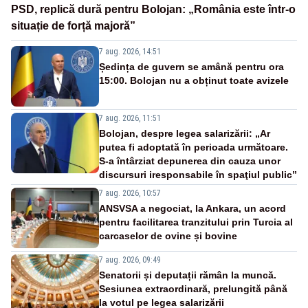
PSD, replică dură pentru Bolojan: „România este într-o
situație de forță majoră”
7 aug. 2026, 14:51
Ședința de guvern se amână pentru ora
15:00. Bolojan nu a obținut toate avizele
7 aug. 2026, 11:51
Bolojan, despre legea salarizării: „Ar
putea fi adoptată în perioada următoare.
S-a întârziat depunerea din cauza unor
discursuri iresponsabile în spaţiul public”
7 aug. 2026, 10:57
ANSVSA a negociat, la Ankara, un acord
pentru facilitarea tranzitului prin Turcia al
carcaselor de ovine și bovine
7 aug. 2026, 09:49
Senatorii și deputații rămân la muncă.
Sesiunea extraordinară, prelungită până
la votul pe legea salarizării