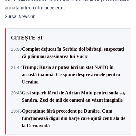
armata într-un ritm accelerat.
Sursa: Newsinn
CITEȘTE ȘI
Complot dejucat în Serbia: doi bărbați, suspectați
15:50
că plănuiau asasinarea lui Vučić
Trump: Rusia ar putea lovi un stat NATO în
21:42
această toamnă. Ce spune despre armele pentru
Ucraina
Gest superb făcut de Adrian Mutu pentru soția sa,
20:43
Sandra. Zeci de mii de oameni au văzut imaginile
Operațiune fără precedent pe Dunăre. Cum
19:45
funcționează digul din barje care ajută centrala de
la Cernavodă