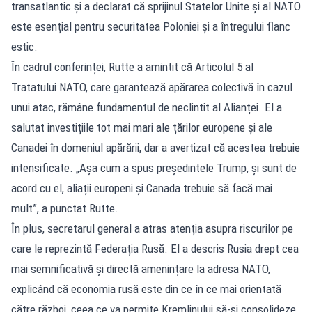
transatlantic și a declarat că sprijinul Statelor Unite și al NATO
este esențial pentru securitatea Poloniei și a întregului flanc
estic.
În cadrul conferinței, Rutte a amintit că Articolul 5 al
Tratatului NATO, care garantează apărarea colectivă în cazul
unui atac, rămâne fundamentul de neclintit al Alianței. El a
salutat investițiile tot mai mari ale țărilor europene și ale
Canadei în domeniul apărării, dar a avertizat că acestea trebuie
intensificate. „Așa cum a spus președintele Trump, și sunt de
acord cu el, aliații europeni și Canada trebuie să facă mai
mult”, a punctat Rutte.
În plus, secretarul general a atras atenția asupra riscurilor pe
care le reprezintă Federația Rusă. El a descris Rusia drept cea
mai semnificativă și directă amenințare la adresa NATO,
explicând că economia rusă este din ce în ce mai orientată
către război, ceea ce va permite Kremlinului să-și consolideze