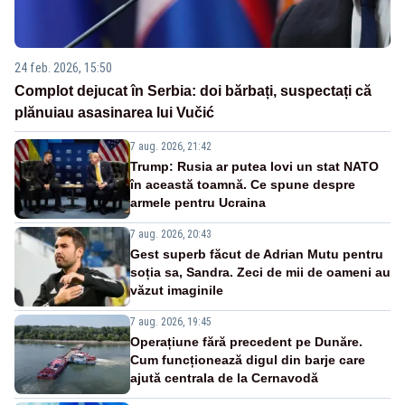
24 feb. 2026, 15:50
Complot dejucat în Serbia: doi bărbați, suspectați că
plănuiau asasinarea lui Vučić
7 aug. 2026, 21:42
Trump: Rusia ar putea lovi un stat NATO
în această toamnă. Ce spune despre
armele pentru Ucraina
7 aug. 2026, 20:43
Gest superb făcut de Adrian Mutu pentru
soția sa, Sandra. Zeci de mii de oameni au
văzut imaginile
7 aug. 2026, 19:45
Operațiune fără precedent pe Dunăre.
Cum funcționează digul din barje care
ajută centrala de la Cernavodă