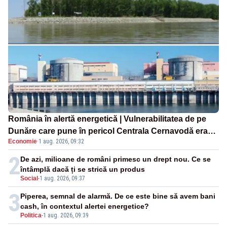
România în alertă energetică | Vulnerabilitatea de pe
Dunăre care pune în pericol Centrala Cernavodă era
Economie
·
1 aug. 2026, 09:32
cunoscută de pe vremea lui Ceaușescu
2
De azi, milioane de români primesc un drept nou. Ce se
întâmplă dacă ți se strică un produs
Social
-
1 aug. 2026, 09:37
3
Piperea, semnal de alarmă. De ce este bine să avem bani
cash, în contextul alertei energetice?
Politica
-
1 aug. 2026, 09:39