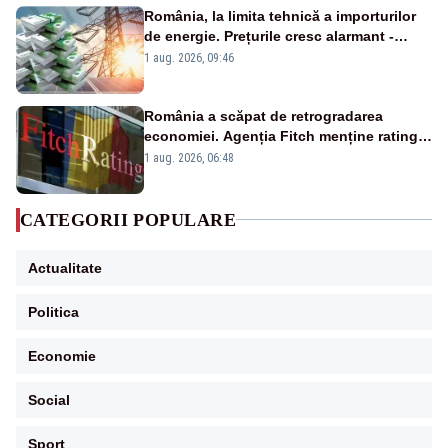
România, la limita tehnică a importurilor
de energie. Prețurile cresc alarmant -
Analiză Realitatea Plus
1 aug. 2026, 09:46
România a scăpat de retrogradarea
economiei. Agenția Fitch menține ratingul
„BBB-” cu perspectivă negativă
1 aug. 2026, 06:48
CATEGORII POPULARE
Actualitate
Politica
Economie
Social
Sport