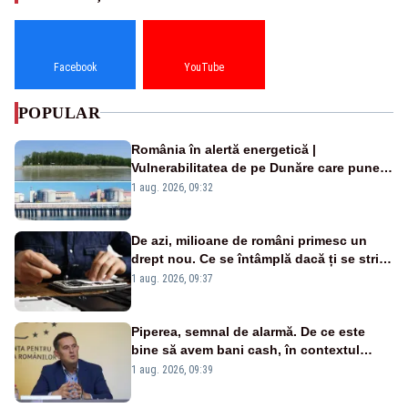
Facebook
YouTube
POPULAR
România în alertă energetică |
Vulnerabilitatea de pe Dunăre care pune
în pericol Centrala Cernavodă era
1 aug. 2026, 09:32
cunoscută de pe vremea lui Ceaușescu
De azi, milioane de români primesc un
drept nou. Ce se întâmplă dacă ți se strică
un produs
1 aug. 2026, 09:37
Piperea, semnal de alarmă. De ce este
bine să avem bani cash, în contextul
alertei energetice?
1 aug. 2026, 09:39