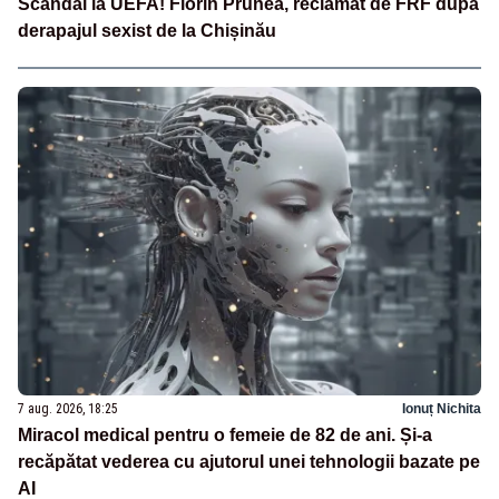
Scandal la UEFA! Florin Prunea, reclamat de FRF după
derapajul sexist de la Chișinău
7 aug. 2026, 18:25
Ionuț Nichita
Miracol medical pentru o femeie de 82 de ani. Și-a
recăpătat vederea cu ajutorul unei tehnologii bazate pe
AI