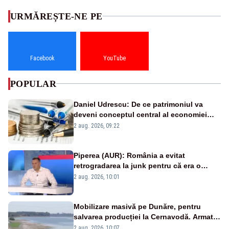
URMĂREȘTE-NE PE
Facebook
YouTube
POPULAR
Daniel Udrescu: De ce patrimoniul va
deveni conceptul central al economiei
viitoare?
2 aug. 2026, 09:22
Piperea (AUR): România a evitat
retrogradarea la junk pentru că era o
catastrofă pentru bănci și fondurile de
2 aug. 2026, 10:01
pensii
Mobilizare masivă pe Dunăre, pentru
salvarea producției la Cernavodă. Armata
va detona o stâncă și va devia apa
2 aug. 2026, 10:07