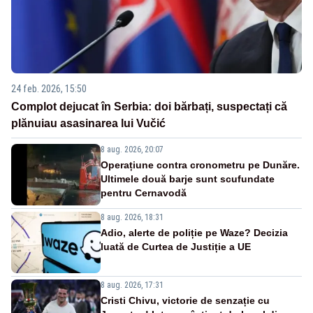
24 feb. 2026, 15:50
Complot dejucat în Serbia: doi bărbați, suspectați că
plănuiau asasinarea lui Vučić
8 aug. 2026, 20:07
Operațiune contra cronometru pe Dunăre.
Ultimele două barje sunt scufundate
pentru Cernavodă
8 aug. 2026, 18:31
Adio, alerte de poliție pe Waze? Decizia
luată de Curtea de Justiție a UE
8 aug. 2026, 17:31
Cristi Chivu, victorie de senzație cu