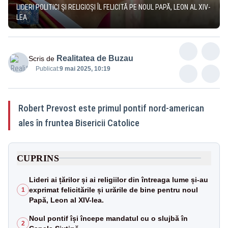
LIDERI POLITICI ȘI RELIGIOȘI ÎL FELICITĂ PE NOUL PAPĂ, LEON AL XIV-
LEA
Realitatea de Buzau
Scris de
Publicat:
9 mai 2025, 10:19
Robert Prevost este primul pontif nord-american
ales în fruntea Bisericii Catolice
CUPRINS
Lideri ai țărilor și ai religiilor din întreaga lume și-au
exprimat felicitările și urările de bine pentru noul
1
Papă, Leon al XIV-lea.
Noul pontif își începe mandatul cu o slujbă în
2