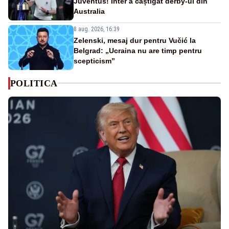
Juventus! Inter a câștigat derby-ul din
Australia
8 aug. 2026, 16:39
Zelenski, mesaj dur pentru Vučić la
Belgrad: „Ucraina nu are timp pentru
scepticism”
POLITICA