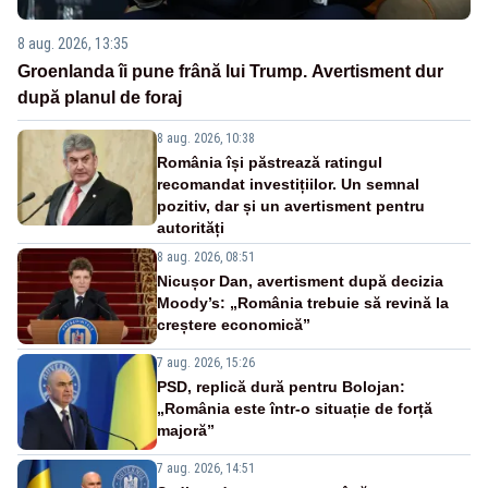
8 aug. 2026, 13:35
Groenlanda îi pune frână lui Trump. Avertisment dur
după planul de foraj
8 aug. 2026, 10:38
România își păstrează ratingul
recomandat investițiilor. Un semnal
pozitiv, dar și un avertisment pentru
autorități
8 aug. 2026, 08:51
Nicușor Dan, avertisment după decizia
Moody’s: „România trebuie să revină la
creștere economică”
7 aug. 2026, 15:26
PSD, replică dură pentru Bolojan:
„România este într-o situație de forță
majoră”
7 aug. 2026, 14:51