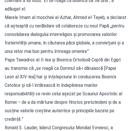
chemare a lui Iisus. El se roagă ca biserica să fie una”, a
adăugat el.
Marele Imam al moscheii al-Azhar, Ahmed el-Tayeb, a declarat
că așteaptă cu nerăbdare să colaboreze cu noul Papă „pentru
consolidarea dialogului interreligios și promovarea valorilor
fraternității umane, în căutarea păcii globale, a conviețuirii și a
unui viitor mai bun pentru întreaga omenire”.
Papa Tawadros al II-lea și Biserica Ortodoxă Coptă din Egipt
au transmis că „se roagă ca Domnul să-i dăruiască [Papei
Leon al XIV-lea] har și înțelepciune în conducerea Bisericii
Catolice și să-l întărească în îndeplinirea marilor
responsabilități ce revin celui așezat pe Scaunul Apostolic al
Romei – de a da mărturie despre Hristos pretutindeni și de a
susține valorile creștine autentice și principiile bazate pe
credință.”
Ronald S. Lauder, liderul Congresului Mondial Evreiesc, a