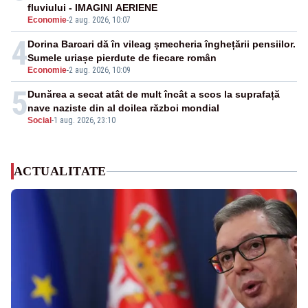
fluviului - IMAGINI AERIENE
Economie
-
2 aug. 2026, 10:07
4
Dorina Barcari dă în vileag șmecheria înghețării pensiilor.
Sumele uriașe pierdute de fiecare român
Economie
-
2 aug. 2026, 10:09
5
Dunărea a secat atât de mult încât a scos la suprafață
nave naziste din al doilea război mondial
Social
-
1 aug. 2026, 23:10
ACTUALITATE