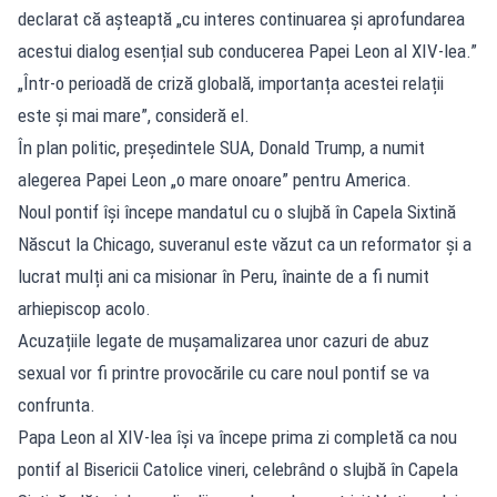
declarat că așteaptă „cu interes continuarea și aprofundarea
acestui dialog esențial sub conducerea Papei Leon al XIV-lea.”
„Într-o perioadă de criză globală, importanța acestei relații
este și mai mare”, consideră el.
În plan politic, președintele SUA, Donald Trump, a numit
alegerea Papei Leon „o mare onoare” pentru America.
Noul pontif își începe mandatul cu o slujbă în Capela Sixtină
Născut la Chicago, suveranul este văzut ca un reformator și a
lucrat mulți ani ca misionar în Peru, înainte de a fi numit
arhiepiscop acolo.
Acuzațiile legate de mușamalizarea unor cazuri de abuz
sexual vor fi printre provocările cu care noul pontif se va
confrunta.
Papa Leon al XIV-lea își va începe prima zi completă ca nou
pontif al Bisericii Catolice vineri, celebrând o slujbă în Capela