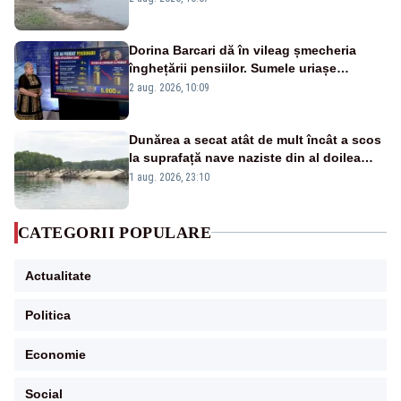
fluviului - IMAGINI AERIENE
Dorina Barcari dă în vileag șmecheria
înghețării pensiilor. Sumele uriașe
pierdute de fiecare român
2 aug. 2026, 10:09
Dunărea a secat atât de mult încât a scos
la suprafață nave naziste din al doilea
război mondial
1 aug. 2026, 23:10
CATEGORII POPULARE
Actualitate
Politica
Economie
Social