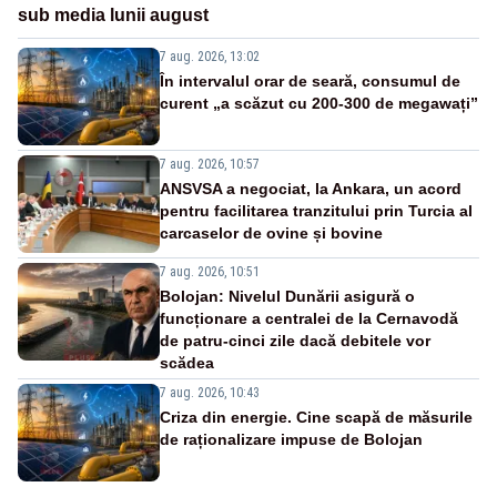
sub media lunii august
7 aug. 2026, 13:02
În intervalul orar de seară, consumul de
curent „a scăzut cu 200-300 de megawați”
7 aug. 2026, 10:57
ANSVSA a negociat, la Ankara, un acord
pentru facilitarea tranzitului prin Turcia al
carcaselor de ovine și bovine
7 aug. 2026, 10:51
Bolojan: Nivelul Dunării asigură o
funcționare a centralei de la Cernavodă
de patru-cinci zile dacă debitele vor
scădea
7 aug. 2026, 10:43
Criza din energie. Cine scapă de măsurile
de raționalizare impuse de Bolojan