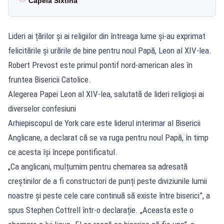
Capela Sixtină
Lideri ai țărilor și ai religiilor din întreaga lume și-au exprimat
felicitările și urările de bine pentru noul Papă, Leon al XIV-lea.
Robert Prevost este primul pontif nord-american ales în
fruntea Bisericii Catolice.
Alegerea Papei Leon al XIV-lea, salutată de lideri religioși ai
diverselor confesiuni
Arhiepiscopul de York care este liderul interimar al Bisericii
Anglicane, a declarat că se va ruga pentru noul Papă, în timp
ce acesta își începe pontificatul.
„Ca anglicani, mulțumim pentru chemarea sa adresată
creștinilor de a fi constructori de punți peste diviziunile lumii
noastre și peste cele care continuă să existe între biserici”, a
spus Stephen Cottrell într-o declarație. „Aceasta este o