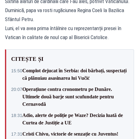
Sixtină alături de cardinalii care l-au ales, potrivit Vaticanului.
Duminică, papa va rosti rugăciunea Regina Coeli la Bazilica
Sfântul Petru.
Luni, el va avea prima întâlnire cu reprezentanții presei în
Vatican în calitate de noul cap al Bisericii Catolice.
CITEȘTE ȘI
Complot dejucat în Serbia: doi bărbați, suspectați
15:50
că plănuiau asasinarea lui Vučić
Operațiune contra cronometru pe Dunăre.
20:07
Ultimele două barje sunt scufundate pentru
Cernavodă
Adio, alerte de poliție pe Waze? Decizia luată de
18:31
Curtea de Justiție a UE
Cristi Chivu, victorie de senzație cu Juventus!
17:31