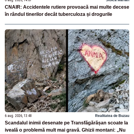
6 aug. 2026, 14:07
Stoica Marian
CNAIR: Accidentele rutiere provoacă mai multe decese
în rândul tinerilor decât tuberculoza și drogurile
6 aug. 2026, 13:48
Realitatea de Buzau
Scandalul inimii desenate pe Transfăgărășan scoate la
iveală o problemă mult mai gravă. Ghizii montani: „Nu