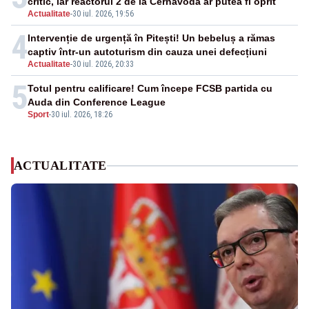
critic, iar reactorul 2 de la Cernavodă ar putea fi oprit
Actualitate
-
30 iul. 2026, 19:56
4
Intervenție de urgență în Pitești! Un bebeluș a rămas
captiv într-un autoturism din cauza unei defecțiuni
Actualitate
-
30 iul. 2026, 20:33
5
Totul pentru calificare! Cum începe FCSB partida cu
Auda din Conference League
Sport
-
30 iul. 2026, 18:26
ACTUALITATE