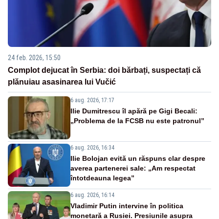
24 feb. 2026, 15:50
Complot dejucat în Serbia: doi bărbați, suspectați că
plănuiau asasinarea lui Vučić
6 aug. 2026, 17:17
Ilie Dumitrescu îl apără pe Gigi Becali:
„Problema de la FCSB nu este patronul”
6 aug. 2026, 16:34
Ilie Bolojan evită un răspuns clar despre
averea partenerei sale: „Am respectat
întotdeauna legea”
6 aug. 2026, 16:14
Vladimir Putin intervine în politica
monetară a Rusiei. Presiunile asupra