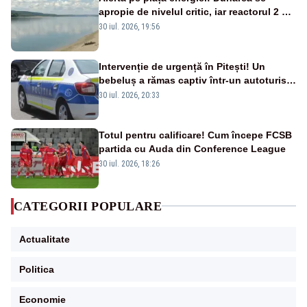
apropie de nivelul critic, iar reactorul 2 de
la Cernavodă ar putea fi oprit
30 iul. 2026, 19:56
Intervenție de urgență în Pitești! Un
bebeluș a rămas captiv într-un autoturism
din cauza unei defecțiuni
30 iul. 2026, 20:33
Totul pentru calificare! Cum începe FCSB
partida cu Auda din Conference League
30 iul. 2026, 18:26
CATEGORII POPULARE
Actualitate
Politica
Economie