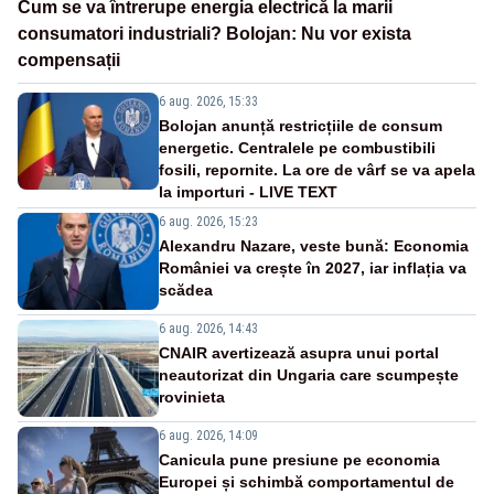
Cum se va întrerupe energia electrică la marii
consumatori industriali? Bolojan: Nu vor exista
compensații
6 aug. 2026, 15:33
Bolojan anunță restricțiile de consum
energetic. Centralele pe combustibili
fosili, repornite. La ore de vârf se va apela
la importuri - LIVE TEXT
6 aug. 2026, 15:23
Alexandru Nazare, veste bună: Economia
României va crește în 2027, iar inflația va
scădea
6 aug. 2026, 14:43
CNAIR avertizează asupra unui portal
neautorizat din Ungaria care scumpește
rovinieta
6 aug. 2026, 14:09
Canicula pune presiune pe economia
Europei și schimbă comportamentul de