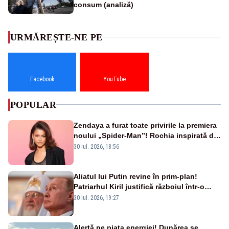
consum (analiză)
URMĂREȘTE-NE PE
Facebook
YouTube
POPULAR
Zendaya a furat toate privirile la premiera
noului „Spider-Man”! Rochia inspirată de
pânza de păianjen a făcut senzație
30 iul. 2026, 18:56
Aliatul lui Putin revine în prim-plan!
Patriarhul Kiril justifică războiul într-o
nouă carte
30 iul. 2026, 19:27
Alertă pe piața energiei! Dunărea se