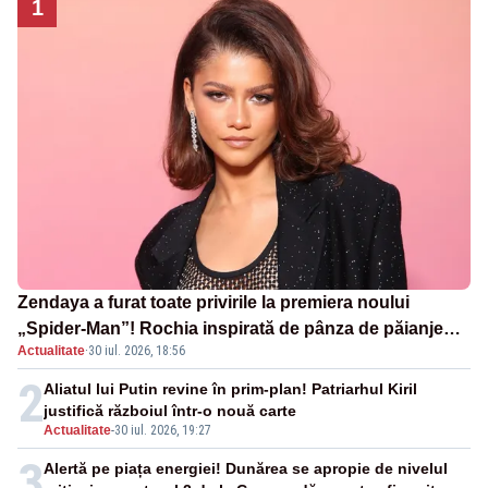
1
Zendaya a furat toate privirile la premiera noului
„Spider-Man”! Rochia inspirată de pânza de păianjen a
Actualitate
·
30 iul. 2026, 18:56
făcut senzație
2
Aliatul lui Putin revine în prim-plan! Patriarhul Kiril
justifică războiul într-o nouă carte
Actualitate
-
30 iul. 2026, 19:27
3
Alertă pe piața energiei! Dunărea se apropie de nivelul