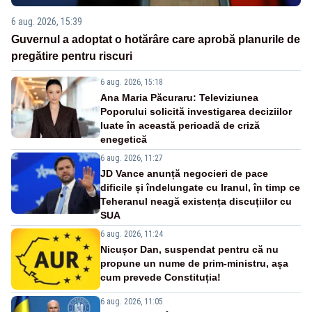
6 aug. 2026, 15:39
Guvernul a adoptat o hotărâre care aprobă planurile de
pregătire pentru riscuri
6 aug. 2026, 15:18
Ana Maria Păcuraru: Televiziunea
Poporului solicită investigarea deciziilor
luate în această perioadă de criză
enegetică
6 aug. 2026, 11:27
JD Vance anunță negocieri de pace
dificile și îndelungate cu Iranul, în timp ce
Teheranul neagă existența discuțiilor cu
SUA
6 aug. 2026, 11:24
Nicușor Dan, suspendat pentru că nu
propune un nume de prim-ministru, așa
cum prevede Constituția!
6 aug. 2026, 11:05