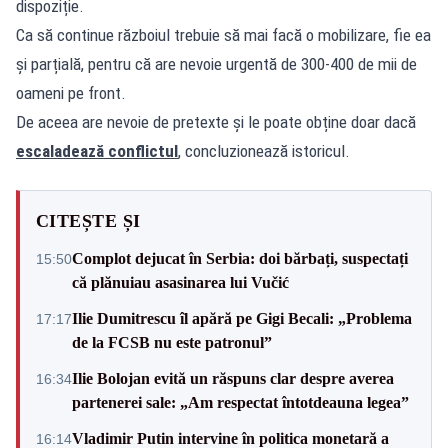
dispoziție.
Ca să continue războiul trebuie să mai facă o mobilizare, fie ea
și parțială, pentru că are nevoie urgentă de 300-400 de mii de
oameni pe front.
De aceea are nevoie de pretexte și le poate obține doar dacă
escaladează conflictul
, concluzionează istoricul.
CITEȘTE ȘI
Complot dejucat în Serbia: doi bărbați, suspectați
15:50
că plănuiau asasinarea lui Vučić
Ilie Dumitrescu îl apără pe Gigi Becali: „Problema
17:17
de la FCSB nu este patronul”
Ilie Bolojan evită un răspuns clar despre averea
16:34
partenerei sale: „Am respectat întotdeauna legea”
Vladimir Putin intervine în politica monetară a
16:14