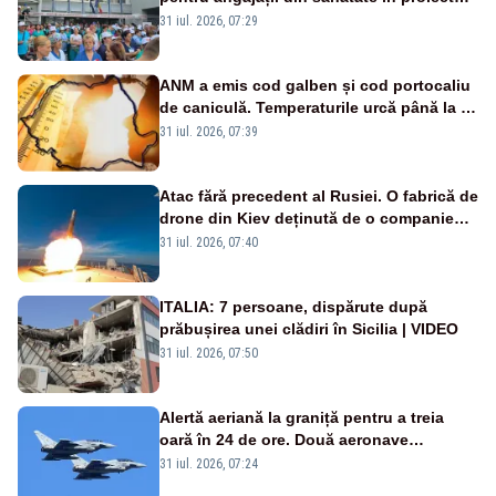
Legii salarizării
31 iul. 2026, 07:29
ANM a emis cod galben și cod portocaliu
de caniculă. Temperaturile urcă până la 38
de grade, iar nopțile devin tropicale
31 iul. 2026, 07:39
Atac fără precedent al Rusiei. O fabrică de
drone din Kiev deținută de o companie
americană, distrusă de o rachetă
31 iul. 2026, 07:40
rusească
ITALIA: 7 persoane, dispărute după
prăbușirea unei clădiri în Sicilia | VIDEO
31 iul. 2026, 07:50
Alertă aeriană la graniță pentru a treia
oară în 24 de ore. Două aeronave
Eurofighter britanice au fost ridicate de la
31 iul. 2026, 07:24
sol