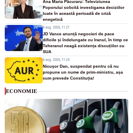
Ana Maria Păcuraru: Televiziunea
Poporului solicită investigarea deciziilor
luate în această perioadă de criză
enegetică
6 aug. 2026, 11:27
JD Vance anunță negocieri de pace
dificile și îndelungate cu Iranul, în timp ce
Teheranul neagă existența discuțiilor cu
SUA
6 aug. 2026, 11:24
Nicușor Dan, suspendat pentru că nu
propune un nume de prim-ministru, așa
cum prevede Constituția!
ECONOMIE