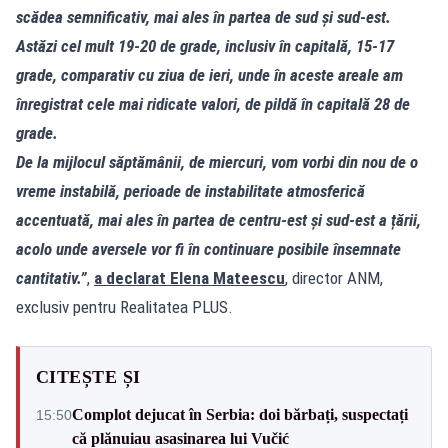
scădea semnificativ, mai ales în partea de sud și sud-est.
Astăzi cel mult 19-20 de grade, inclusiv în capitală, 15-17
grade, comparativ cu ziua de ieri, unde în aceste areale am
înregistrat cele mai ridicate valori, de pildă în capitală 28 de
grade.
De la mijlocul săptămânii, de miercuri, vom vorbi din nou de o
vreme instabilă, perioade de instabilitate atmosferică
accentuată, mai ales în partea de centru-est și sud-est a țării,
acolo unde aversele vor fi în continuare posibile însemnate
cantitativ.”
,
a declarat Elena Mateescu
, director ANM,
exclusiv pentru Realitatea PLUS.
CITEȘTE ȘI
Complot dejucat în Serbia: doi bărbați, suspectați
15:50
că plănuiau asasinarea lui Vučić