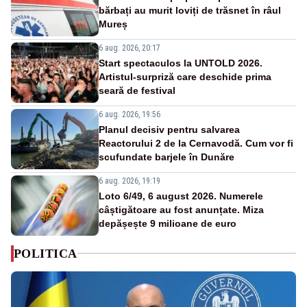
bărbați au murit loviți de trăsnet în râul
Mureș
6 aug. 2026, 20:17
Start spectaculos la UNTOLD 2026.
Artistul-surpriză care deschide prima
seară de festival
6 aug. 2026, 19:56
Planul decisiv pentru salvarea
Reactorului 2 de la Cernavodă. Cum vor fi
scufundate barjele în Dunăre
6 aug. 2026, 19:19
Loto 6/49, 6 august 2026. Numerele
câștigătoare au fost anunțate. Miza
depășește 9 milioane de euro
POLITICA