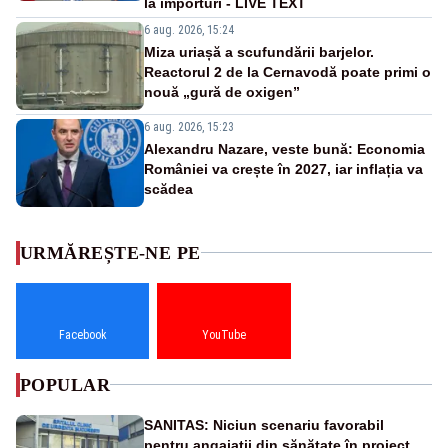
la importuri - LIVE TEXT
6 aug. 2026, 15:24
Miza uriașă a scufundării barjelor.
Reactorul 2 de la Cernavodă poate primi o
nouă „gură de oxigen”
6 aug. 2026, 15:23
Alexandru Nazare, veste bună: Economia
României va crește în 2027, iar inflația va
scădea
URMĂREȘTE-NE PE
Facebook
YouTube
POPULAR
SANITAS: Niciun scenariu favorabil
pentru angajații din sănătate în proiectul