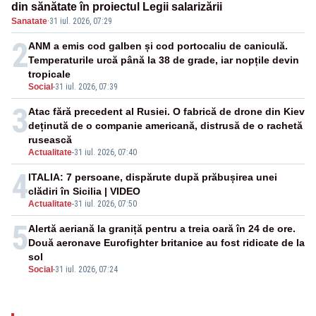
din sănătate în proiectul Legii salarizării
Sanatate
·
31 iul. 2026, 07:29
2
ANM a emis cod galben și cod portocaliu de caniculă.
Temperaturile urcă până la 38 de grade, iar nopțile devin
tropicale
Social
-
31 iul. 2026, 07:39
3
Atac fără precedent al Rusiei. O fabrică de drone din Kiev
deținută de o companie americană, distrusă de o rachetă
rusească
Actualitate
-
31 iul. 2026, 07:40
4
ITALIA: 7 persoane, dispărute după prăbușirea unei
clădiri în Sicilia | VIDEO
Actualitate
-
31 iul. 2026, 07:50
5
Alertă aeriană la graniță pentru a treia oară în 24 de ore.
Două aeronave Eurofighter britanice au fost ridicate de la
sol
Social
-
31 iul. 2026, 07:24