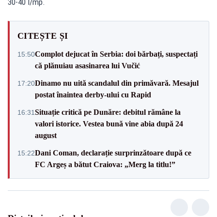
30-40 l/mp.
CITEȘTE ȘI
Complot dejucat în Serbia: doi bărbați, suspectați
15:50
că plănuiau asasinarea lui Vučić
Dinamo nu uită scandalul din primăvară. Mesajul
17:20
postat înaintea derby-ului cu Rapid
Situație critică pe Dunăre: debitul rămâne la
16:31
valori istorice. Vestea bună vine abia după 24
august
Dani Coman, declarație surprinzătoare după ce
15:22
FC Argeș a bătut Craiova: „Merg la titlu!”