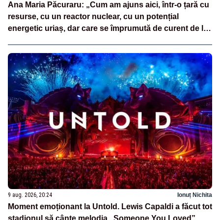
Ana Maria Păcuraru: „Cum am ajuns aici, într-o țară cu
resurse, cu un reactor nuclear, cu un potențial
energetic uriaș, dar care se împrumută de curent de la
vecini?”
9 aug. 2026, 20:24
Ionuț Nichita
Moment emoționant la Untold. Lewis Capaldi a făcut tot
stadionul să cânte melodia „Someone You Loved”