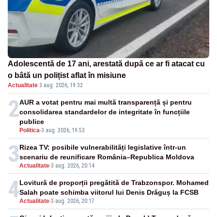
Adolescentă de 17 ani, arestată după ce ar fi atacat cu
o bâtă un polițist aflat în misiune
Actualitate
·
3 aug. 2026, 19:32
2
AUR a votat pentru mai multă transparență și pentru
consolidarea standardelor de integritate în funcțiile
publice
Politica
-
3 aug. 2026, 19:53
3
Rizea TV: posibile vulnerabilități legislative într-un
scenariu de reunificare România–Republica Moldova
Actualitate
-
3 aug. 2026, 20:14
4
Lovitură de proporții pregătită de Trabzonspor. Mohamed
Salah poate schimba viitorul lui Denis Drăguș la FCSB
Actualitate
-
3 aug. 2026, 20:17