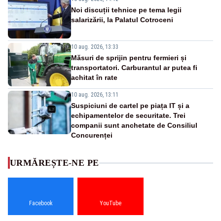
Noi discuții tehnice pe tema legii
salarizării, la Palatul Cotroceni
10 aug. 2026, 13:33
Măsuri de sprijin pentru fermieri și
transportatori. Carburantul ar putea fi
achitat în rate
10 aug. 2026, 13:11
Suspiciuni de cartel pe piața IT și a
echipamentelor de securitate. Trei
companii sunt anchetate de Consiliul
Concurenței
URMĂREȘTE-NE PE
Facebook
YouTube