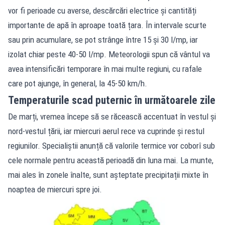
vor fi perioade cu averse, descărcări electrice și cantități
importante de apă în aproape toată țara. În intervale scurte
sau prin acumulare, se pot strânge între 15 și 30 l/mp, iar
izolat chiar peste 40-50 l/mp. Meteorologii spun că vântul va
avea intensificări temporare în mai multe regiuni, cu rafale
care pot ajunge, în general, la 45-50 km/h.
Temperaturile scad puternic în următoarele zile
De marți, vremea începe să se răcească accentuat în vestul și
nord-vestul țării, iar miercuri aerul rece va cuprinde și restul
regiunilor. Specialiștii anunță că valorile termice vor coborî sub
cele normale pentru această perioadă din luna mai. La munte,
mai ales în zonele înalte, sunt așteptate precipitații mixte în
noaptea de miercuri spre joi.