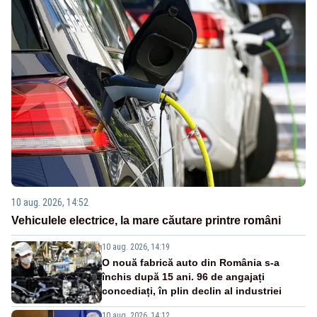
10 aug. 2026, 14:52
Vehiculele electrice, la mare căutare printre români
10 aug. 2026, 14:19
O nouă fabrică auto din România s-a
închis după 15 ani. 96 de angajați
concediați, în plin declin al industriei
10 aug. 2026, 14:12