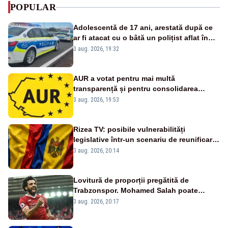
POPULAR
Adolescentă de 17 ani, arestată după ce
ar fi atacat cu o bâtă un polițist aflat în
misiune
3 aug. 2026, 19:32
AUR a votat pentru mai multă
transparență și pentru consolidarea
standardelor de integritate în funcțiile
3 aug. 2026, 19:53
publice
Rizea TV: posibile vulnerabilități
legislative într-un scenariu de reunificare
România–Republica Moldova
3 aug. 2026, 20:14
Lovitură de proporții pregătită de
Trabzonspor. Mohamed Salah poate
schimba viitorul lui Denis Drăguș la FCSB
3 aug. 2026, 20:17