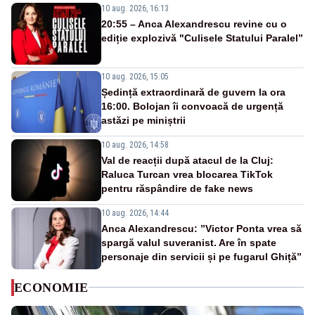
10 aug. 2026, 16:13
20:55 – Anca Alexandrescu revine cu o
ediție explozivă "Culisele Statului Paralel”
10 aug. 2026, 15:05
Ședință extraordinară de guvern la ora
16:00. Bolojan îi convoacă de urgență
astăzi pe miniștrii
10 aug. 2026, 14:58
Val de reacții după atacul de la Cluj:
Raluca Turcan vrea blocarea TikTok
pentru răspândire de fake news
10 aug. 2026, 14:44
Anca Alexandrescu: ”Victor Ponta vrea să
spargă valul suveranist. Are în spate
personaje din servicii și pe fugarul Ghiță”
ECONOMIE