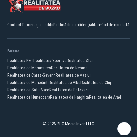
Contact
Termeni și condiții
Politică de confidențialitate
Cod de conduită
Parteneri:
Realitatea.NET
Realitatea Sportiva
Realitatea Star
Realitatea de Maramures
Realitatea de Neamt
Realitatea de Caras-Severin
Realitatea de Vaslui
Realitatea de Mehedinti
Realitatea de Alba
Realitatea de Cluj
Realitatea de Satu Mare
Realitatea de Botosani
Realitatea de Hunedoara
Realitatea de Harghita
Realitatea de Arad
© 2026 PHG Media Invest LLC
Facebook
YouTube