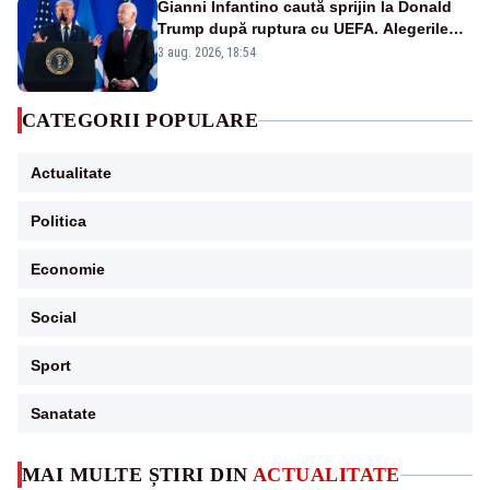
Gianni Infantino caută sprijin la Donald
Trump după ruptura cu UEFA. Alegerile
FIFA din 2027 se anunță incendiare
3 aug. 2026, 18:54
CATEGORII POPULARE
Actualitate
Politica
Economie
Social
Sport
Sanatate
MAI MULTE ȘTIRI DIN
ACTUALITATE