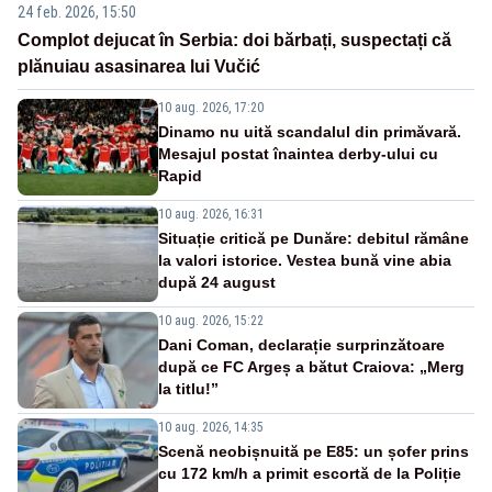
24 feb. 2026, 15:50
Complot dejucat în Serbia: doi bărbați, suspectați că
plănuiau asasinarea lui Vučić
10 aug. 2026, 17:20
Dinamo nu uită scandalul din primăvară.
Mesajul postat înaintea derby-ului cu
Rapid
10 aug. 2026, 16:31
Situație critică pe Dunăre: debitul rămâne
la valori istorice. Vestea bună vine abia
după 24 august
10 aug. 2026, 15:22
Dani Coman, declarație surprinzătoare
după ce FC Argeș a bătut Craiova: „Merg
la titlu!”
10 aug. 2026, 14:35
Scenă neobișnuită pe E85: un șofer prins
cu 172 km/h a primit escortă de la Poliție