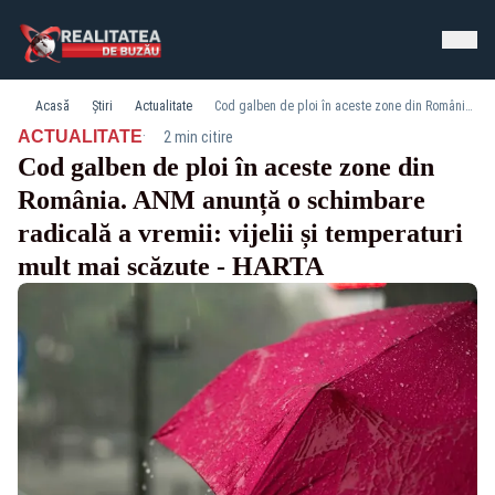
Acasă
Știri
Actualitate
Cod galben de ploi în aceste zone din România. ANM anunță o schimbare radicală a vremii: vijelii și temperaturi mult mai scăzute - HARTA
·
ACTUALITATE
2 min citire
Cod galben de ploi în aceste zone din
România. ANM anunță o schimbare
radicală a vremii: vijelii și temperaturi
mult mai scăzute - HARTA