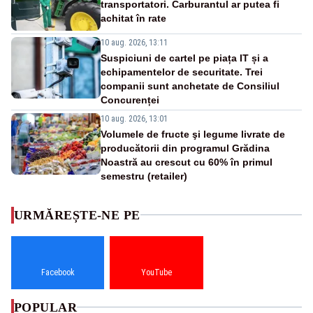
transportatori. Carburantul ar putea fi
achitat în rate
10 aug. 2026, 13:11
Suspiciuni de cartel pe piața IT și a
echipamentelor de securitate. Trei
companii sunt anchetate de Consiliul
Concurenței
10 aug. 2026, 13:01
Volumele de fructe şi legume livrate de
producătorii din programul Grădina
Noastră au crescut cu 60% în primul
semestru (retailer)
URMĂREȘTE-NE PE
Facebook
YouTube
POPULAR