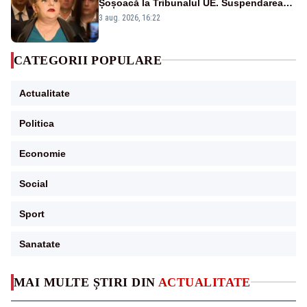
Șoșoacă la Tribunalul UE. Suspendarea
ridicării imunității, respinsă
3 aug. 2026, 16:22
CATEGORII POPULARE
Actualitate
Politica
Economie
Social
Sport
Sanatate
MAI MULTE ȘTIRI DIN
ACTUALITATE