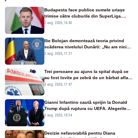
Budapesta face publice sumele uriașe
trimise către cluburile din SuperLiga.
Finanțarea, sub semnul întrebării
3 aug. 2026, 16:45
Ilie Bolojan demontează teoria privind
scăderea nivelului Dunării: „Nu are nicio
legătură cu realitatea”
3 aug. 2026, 17:21
Trei persoane au ajuns la spital după ce
au fost lovite pe zebră de un bărbat aflat
pe trotinetă electrică
3 aug. 2026, 17:47
Gianni Infantino caută sprijin la Donald
Trump după ruptura cu UEFA. Alegerile
FIFA din 2027 se anunță incendiare
3 aug. 2026, 18:54
Decizie nefavorabilă pentru Diana