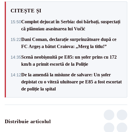
CITEȘTE ȘI
Complot dejucat în Serbia: doi bărbați, suspectați
15:50
că plănuiau asasinarea lui Vučić
Dani Coman, declarație surprinzătoare după ce
15:22
FC Argeș a bătut Craiova: „Merg la titlu!”
Scenă neobișnuită pe E85: un șofer prins cu 172
14:35
km/h a primit escortă de la Poliție
De la amendă la misiune de salvare: Un șofer
14:12
depistat cu o viteză uluitoare pe E85 a fost escortat
de poliție la spital
Distribuie articolul