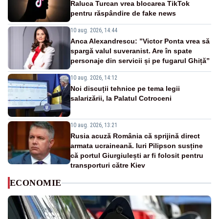
Raluca Turcan vrea blocarea TikTok
pentru răspândire de fake news
10 aug. 2026, 14:44
Anca Alexandrescu: ”Victor Ponta vrea să
spargă valul suveranist. Are în spate
personaje din servicii și pe fugarul Ghiță”
10 aug. 2026, 14:12
Noi discuții tehnice pe tema legii
salarizării, la Palatul Cotroceni
10 aug. 2026, 13:21
Rusia acuză România că sprijină direct
armata ucraineană. Iuri Pilipson susține
că portul Giurgiulești ar fi folosit pentru
transporturi către Kiev
ECONOMIE