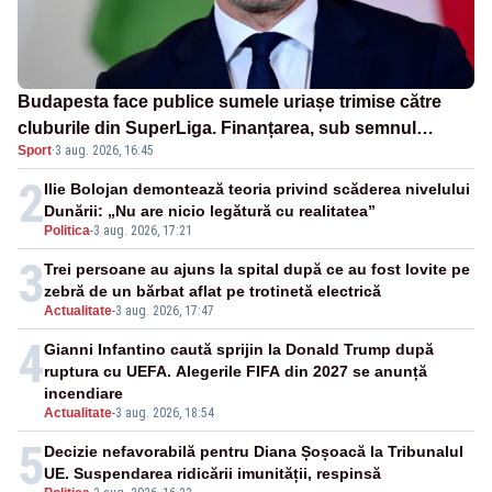
Budapesta face publice sumele uriașe trimise către
cluburile din SuperLiga. Finanțarea, sub semnul
Sport
·
3 aug. 2026, 16:45
întrebării
2
Ilie Bolojan demontează teoria privind scăderea nivelului
Dunării: „Nu are nicio legătură cu realitatea”
Politica
-
3 aug. 2026, 17:21
3
Trei persoane au ajuns la spital după ce au fost lovite pe
zebră de un bărbat aflat pe trotinetă electrică
Actualitate
-
3 aug. 2026, 17:47
4
Gianni Infantino caută sprijin la Donald Trump după
ruptura cu UEFA. Alegerile FIFA din 2027 se anunță
incendiare
Actualitate
-
3 aug. 2026, 18:54
5
Decizie nefavorabilă pentru Diana Șoșoacă la Tribunalul
UE. Suspendarea ridicării imunității, respinsă