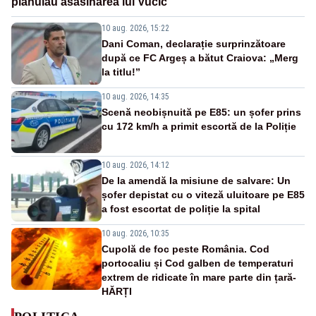
plănuiau asasinarea lui Vučić
10 aug. 2026, 15:22
Dani Coman, declarație surprinzătoare
după ce FC Argeș a bătut Craiova: „Merg
la titlu!”
10 aug. 2026, 14:35
Scenă neobișnuită pe E85: un șofer prins
cu 172 km/h a primit escortă de la Poliție
10 aug. 2026, 14:12
De la amendă la misiune de salvare: Un
șofer depistat cu o viteză uluitoare pe E85
a fost escortat de poliție la spital
10 aug. 2026, 10:35
Cupolă de foc peste România. Cod
portocaliu și Cod galben de temperaturi
extrem de ridicate în mare parte din țară-
HĂRȚI