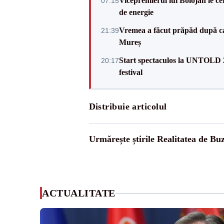
Vicepremierul lui Bolojan le c
07:15
de energie
Vremea a făcut prăpăd după cani
21:39
Mureș
Start spectaculos la UNTOLD 20
20:17
festival
Distribuie articolul
Urmărește știrile Realitatea de Bu
ACTUALITATE