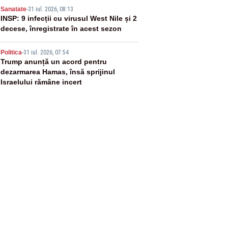
4
Sanatate
-
31 iul. 2026, 08:13
INSP: 9 infecții cu virusul West Nile și 2
decese, înregistrate în acest sezon
5
Politica
-
31 iul. 2026, 07:54
Trump anunță un acord pentru
dezarmarea Hamas, însă sprijinul
Israelului rămâne incert