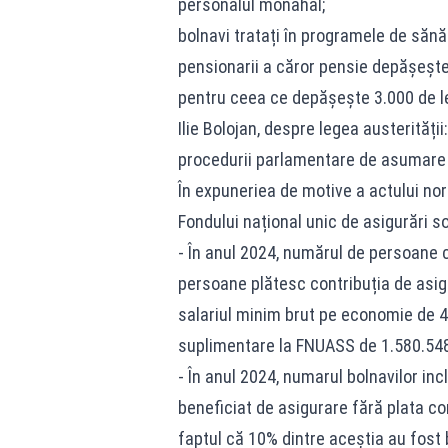
personalul monahal;
bolnavi tratați în programele de sănăt
pensionarii a căror pensie depășește 
pentru ceea ce depășește 3.000 de le
Ilie Bolojan, despre legea austerități
procedurii parlamentare de asumare 
În expuneriea de motive a actului no
Fondului național unic de asigurări s
- În anul 2024, numărul de persoane c
persoane plătesc contribuția de asig
salariul minim brut pe economie de 405
suplimentare la FNUASS de 1.580.548.
- În anul 2024, numarul bolnavilor in
beneficiat de asigurare fără plata co
faptul că 10% dintre aceștia au fost 