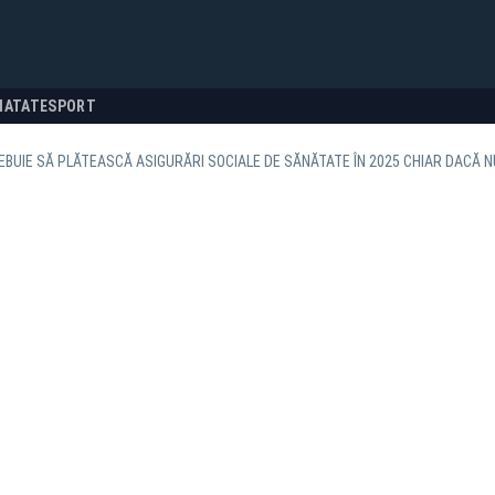
NATATE
SPORT
EBUIE SĂ PLĂTEASCĂ ASIGURĂRI SOCIALE DE SĂNĂTATE ÎN 2025 CHIAR DACĂ N