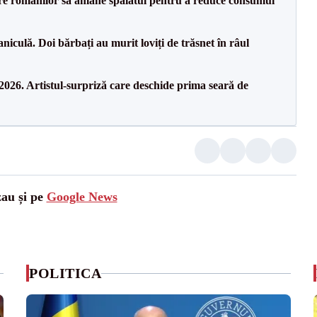
ere românilor să amâne spălatul pentru a reduce consumul
culă. Doi bărbați au murit loviți de trăsnet în râul
26. Artistul-surpriză care deschide prima seară de
zau și pe
Google News
POLITICA