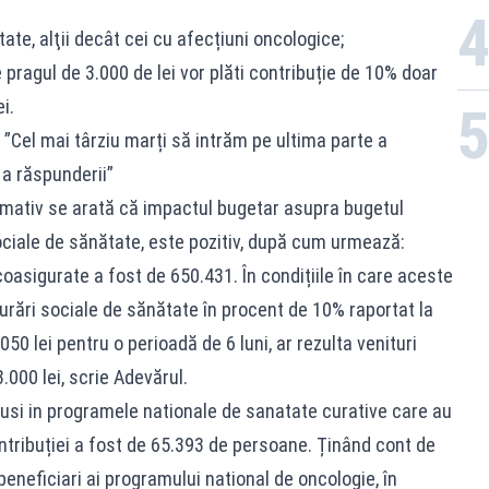
ate, alţii decât cei cu afecțiuni oncologice;
pragul de 3.000 de lei vor plăti contribuție de 10% doar
i.
i: ”Cel mai târziu marți să intrăm pe ultima parte a
a răspunderii”
rmativ se arată că impactul bugetar asupra bugetul
ociale de sănătate, este pozitiv, după cum urmează:
oasigurate a fost de 650.431. În condițiile în care aceste
urări sociale de sănătate în procent de 10% raportat la
0 lei pentru o perioadă de 6 luni, ar rezulta venituri
000 lei, scrie Adevărul.
clusi in programele nationale de sanatate curative care au
ntribuției a fost de 65.393 de persoane. Ținând cont de
beneficiari ai programului national de oncologie, în