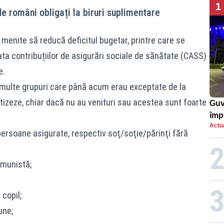
1
e români obligați la biruri suplimentare
menite să reducă deficitul bugetar, printre care se
ata contribuțiilor de asigurări sociale de sănătate (CASS)
e.
multe grupuri care până acum erau exceptate de la
otizeze, chiar dacă nu au venituri sau acestea sunt foarte
Guv
împ
Actua
Pala
persoane asigurate, respectiv soţ/soţie/părinţi fără
omunistă;
copil;
une;