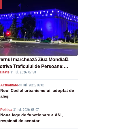
ernul marchează Ziua Mondială
otriva Traficului de Persoane:
litate
·
31 iul. 2026, 07:58
tul Victoria, iluminat în albastru
2
Actualitate
-
31 iul. 2026, 08:03
Noul Cod al urbanismului, adoptat de
aleși
3
Politica
-
31 iul. 2026, 08:07
Noua lege de funcționare a ANI,
respinsă de senatori