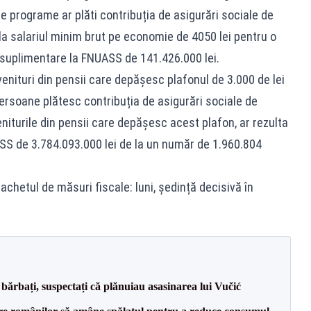
lte programe ar plăti contribuția de asigurări sociale de
la salariul minim brut pe economie de 4050 lei pentru o
ri suplimentare la FNUASS de 141.426.000 lei.
enituri din pensii care depășesc plafonul de 3.000 de lei
 persoane plătesc contribuția de asigurări sociale de
iturile din pensii care depășesc acest plafon, ar rezulta
SS de 3.784.093.000 lei de la un număr de 1.960.804
hetul de măsuri fiscale: luni, ședință decisivă în
bărbați, suspectați că plănuiau asasinarea lui Vučić