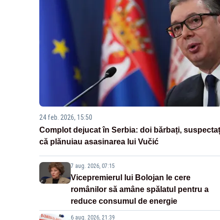
24 feb. 2026, 15:50
Complot dejucat în Serbia: doi bărbați, suspectaț
că plănuiau asasinarea lui Vučić
7 aug. 2026, 07:15
Vicepremierul lui Bolojan le cere
românilor să amâne spălatul pentru a
reduce consumul de energie
6 aug. 2026, 21:39