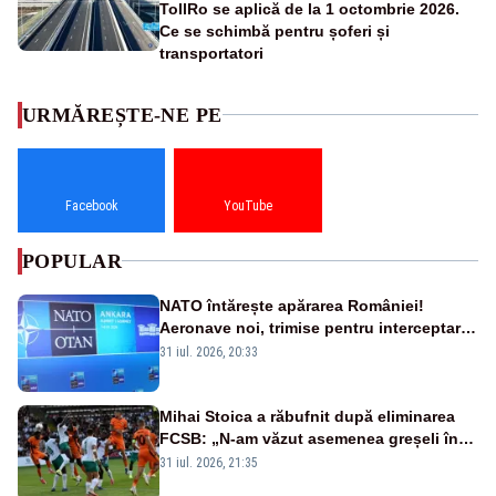
TollRo se aplică de la 1 octombrie 2026.
Ce se schimbă pentru șoferi și
transportatori
URMĂREȘTE-NE PE
Facebook
YouTube
POPULAR
NATO întărește apărarea României!
Aeronave noi, trimise pentru interceptarea
și distrugerea dronelor
31 iul. 2026, 20:33
Mihai Stoica a răbufnit după eliminarea
FCSB: „N-am văzut asemenea greșeli în
190 de meciuri europene”
31 iul. 2026, 21:35