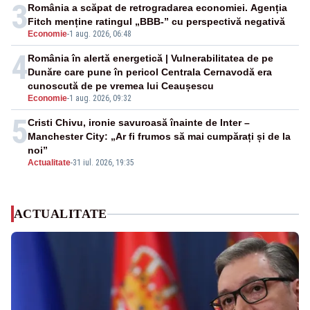
3
România a scăpat de retrogradarea economiei. Agenția
Fitch menține ratingul „BBB-” cu perspectivă negativă
Economie
-
1 aug. 2026, 06:48
4
România în alertă energetică | Vulnerabilitatea de pe
Dunăre care pune în pericol Centrala Cernavodă era
cunoscută de pe vremea lui Ceaușescu
Economie
-
1 aug. 2026, 09:32
5
Cristi Chivu, ironie savuroasă înainte de Inter –
Manchester City: „Ar fi frumos să mai cumpărați și de la
noi”
Actualitate
-
31 iul. 2026, 19:35
ACTUALITATE