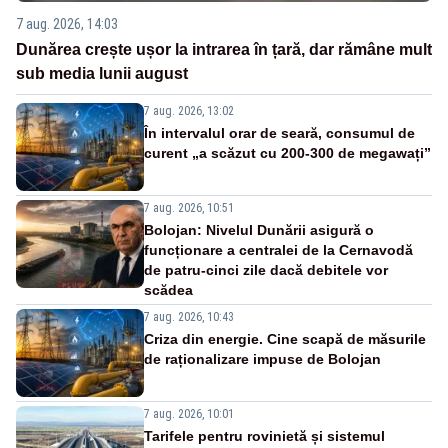
7 aug. 2026, 14:03
Dunărea crește ușor la intrarea în țară, dar rămâne mult
sub media lunii august
7 aug. 2026, 13:02
În intervalul orar de seară, consumul de
curent „a scăzut cu 200-300 de megawați”
7 aug. 2026, 10:51
Bolojan: Nivelul Dunării asigură o
funcționare a centralei de la Cernavodă
de patru-cinci zile dacă debitele vor
scădea
7 aug. 2026, 10:43
Criza din energie. Cine scapă de măsurile
de raționalizare impuse de Bolojan
7 aug. 2026, 10:01
Tarifele pentru rovinietă și sistemul