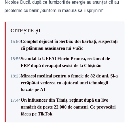
Nicolae Ciucă, după ce furnizorii de energie au anunțat că au
probleme cu banii: „Suntem în măsură să îi sprijinim”
CITEȘTE ȘI
Complot dejucat în Serbia: doi bărbați, suspectați
15:50
că plănuiau asasinarea lui Vučić
Scandal la UEFA! Florin Prunea, reclamat de
18:56
FRF după derapajul sexist de la Chișinău
Miracol medical pentru o femeie de 82 de ani. Și-a
18:25
recăpătat vederea cu ajutorul unei tehnologii
bazate pe AI
Un influencer din Timiș, reținut după un live
17:44
urmărit de peste 22.000 de oameni. Ce provocări
făcea pe TikTok