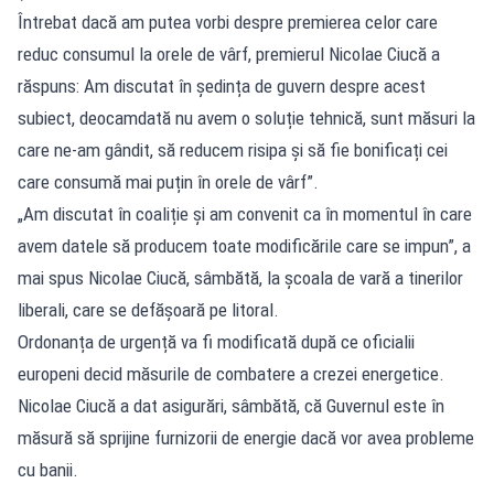
Întrebat dacă am putea vorbi despre premierea celor care
reduc consumul la orele de vârf, premierul Nicolae Ciucă a
răspuns: Am discutat în ședința de guvern despre acest
subiect, deocamdată nu avem o soluție tehnică, sunt măsuri la
care ne-am gândit, să reducem risipa și să fie bonificați cei
care consumă mai puțin în orele de vârf”.
„Am discutat în coaliție și am convenit ca în momentul în care
avem datele să producem toate modificările care se impun”, a
mai spus Nicolae Ciucă, sâmbătă, la școala de vară a tinerilor
liberali, care se defășoară pe litoral.
Ordonanța de urgență va fi modificată după ce oficialii
europeni decid măsurile de combatere a crezei energetice.
Nicolae Ciucă a dat asigurări, sâmbătă, că Guvernul este în
măsură să sprijine furnizorii de energie dacă vor avea probleme
cu banii.