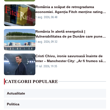
România a scăpat de retrogradarea
economiei. Agenția Fitch menține ratingul
„BBB-” cu perspectivă negativă
1 aug. 2026, 06:48
România în alertă energetică |
Vulnerabilitatea de pe Dunăre care pune
în pericol Centrala Cernavodă era
1 aug. 2026, 09:32
cunoscută de pe vremea lui Ceaușescu
Cristi Chivu, ironie savuroasă înainte de
Inter – Manchester City: „Ar fi frumos să
mai cumpărați și de la noi”
31 iul. 2026, 19:35
CATEGORII POPULARE
Actualitate
Politica