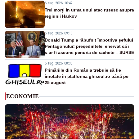
6 aug. 2026, 10:47
Trei morți în urma unui atac rusesc asupra
regiunii Harkov
6 aug. 2026, 09:13
Donald Trump a răbufnit împotriva șefului
Pentagonului: președintele, enervat că i
s-ar fi ascuns penuria de rachete – SURSE
6 aug. 2026, 08:35
Primăriile din România trebuie să fie
înrolate în platforma ghiseul.ro până pe
25 august
ECONOMIE