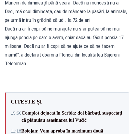
Muncim de dimineață până seara. Dacă nu muncești nu ai.
Deci, mă scol dimineața, dau de mâncare la păsări, la animale,
pe urmă intru în grădină să ud...la 72 de ani.
Dacă nu ar fi copii să ne mai ajute nu s-ar putea să ne mai
ajungă pensia pe care o avem, chiar dacă au făcut pensia 17
milioane. Dacă nu ar fi copii să ne ajute ce să ne facem
mamă”, a declarat doamna Florica, din localitatea Bujoreni,
Teleorman.
CITEȘTE ȘI
Complot dejucat în Serbia: doi bărbați, suspectați
15:50
că plănuiau asasinarea lui Vučić
Bolojan: Vom aproba în maximum două
11:18