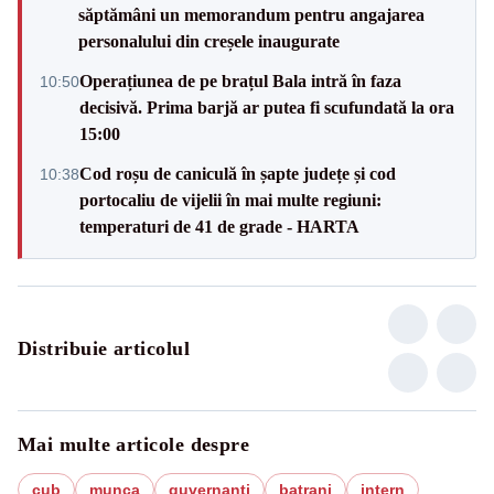
săptămâni un memorandum pentru angajarea
personalului din creșele inaugurate
Operațiunea de pe brațul Bala intră în faza
10:50
decisivă. Prima barjă ar putea fi scufundată la ora
15:00
Cod roșu de caniculă în șapte județe și cod
10:38
portocaliu de vijelii în mai multe regiuni:
temperaturi de 41 de grade - HARTA
Distribuie articolul
Mai multe articole despre
cub
munca
guvernanti
batrani
intern