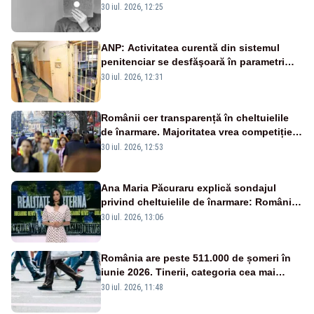
30 iul. 2026, 12:25
ANP: Activitatea curentă din sistemul
penitenciar se desfăşoară în parametri
normali
30 iul. 2026, 12:31
Românii cer transparență în cheltuielile
de înarmare. Majoritatea vrea competiție
reală și industrie locală – SONDAJ
30 iul. 2026, 12:53
Ana Maria Păcuraru explică sondajul
privind cheltuielile de înarmare: Românii
cer transparență în achiziții și un echilibru
30 iul. 2026, 13:06
între partenerii externi
România are peste 511.000 de șomeri în
iunie 2026. Tinerii, categoria cea mai
afectată
30 iul. 2026, 11:48