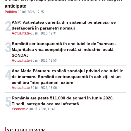
anticipate
Politica
·
30 iul. 2026, 12:25
2
ANP: Activitatea curentă din sistemul penitenciar se
desfăşoară în parametri normali
Actualitate
-
30 iul. 2026, 12:31
3
Românii cer transparență în cheltuielile de înarmare.
Majoritatea vrea competiție reală și industrie locală –
SONDAJ
Actualitate
-
30 iul. 2026, 12:53
4
Ana Maria Păcuraru explică sondajul privind cheltuielile
de înarmare: Românii cer transparență în achiziții și un
echilibru între partenerii externi
Actualitate
-
30 iul. 2026, 13:06
5
România are peste 511.000 de șomeri în iunie 2026.
Tinerii, categoria cea mai afectată
Economie
-
30 iul. 2026, 11:48
ACTUALITATE