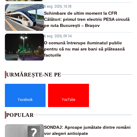
6 aug. 2026, 10:38
Schimbare de ultim moment la CFR
Călători: primul tren electric PESA circulă
pe ruta București – Brașov
6 aug. 2026, 09:34
O comună întrerupe iluminatul public
pentru că nu mai are bani să plătească
facturile
URMĂREȘTE-NE PE
Facebook
YouTube
POPULAR
SONDAJ: Aproape jumătate dintre români
vor alegeri anticipate