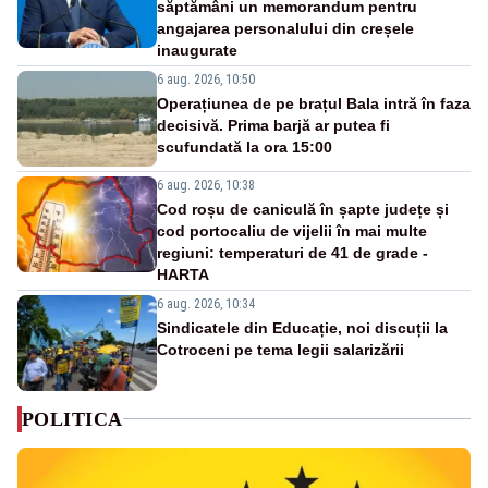
săptămâni un memorandum pentru
angajarea personalului din creșele
inaugurate
6 aug. 2026, 10:50
Operațiunea de pe brațul Bala intră în faza
decisivă. Prima barjă ar putea fi
scufundată la ora 15:00
6 aug. 2026, 10:38
Cod roșu de caniculă în șapte județe și
cod portocaliu de vijelii în mai multe
regiuni: temperaturi de 41 de grade -
HARTA
6 aug. 2026, 10:34
Sindicatele din Educație, noi discuții la
Cotroceni pe tema legii salarizării
POLITICA