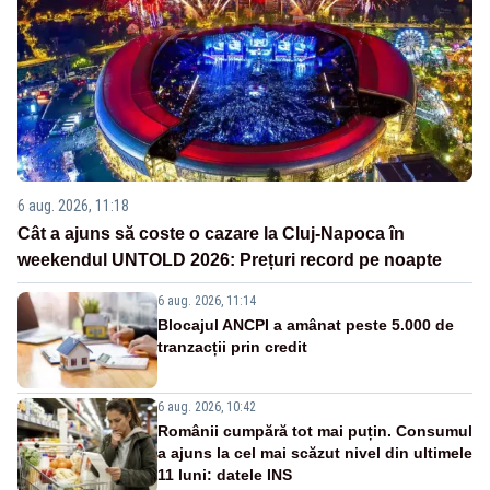
6 aug. 2026, 11:18
Cât a ajuns să coste o cazare la Cluj-Napoca în
weekendul UNTOLD 2026: Prețuri record pe noapte
6 aug. 2026, 11:14
Blocajul ANCPI a amânat peste 5.000 de
tranzacții prin credit
6 aug. 2026, 10:42
Românii cumpără tot mai puțin. Consumul
a ajuns la cel mai scăzut nivel din ultimele
11 luni: datele INS