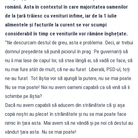
românii. Asta în contextul în care majoritatea oamenilor
de la țară trăiesc cu venituri infime, iar de la 1 iulie
alimentele și facturile la curent se vor scumpi
considerabil în timp ce veniturile vor rămâne înghețate.
”Ne descurcam destul de greu, asta e problema. Deci, ar trebui
domnul președinte să pună piciorul în prag. Pe guvernanți să
nu îi mai lase de capul lor, să stea lângă ei, să vadă ce face, să
nu mai fure atât de mult, că ne-au furat. Liberalii, PSD-ul, toți
ne-au furat. Tot ăștia vor să ajungă la putere, nu se mai poate.
Nu se mai poate! Noi nu avem oameni capabili ca să vină să îi
schimbe pe ăștia?
Dacă nu avem capabili să aducem din străinătate că și așa
copiii noștri au plecat în străinătate și nu se mai poate face
nimic în țara asta. Mai avem să ne vândă și pe noi că destul au
vândut țara asta. Nu se mai poate!