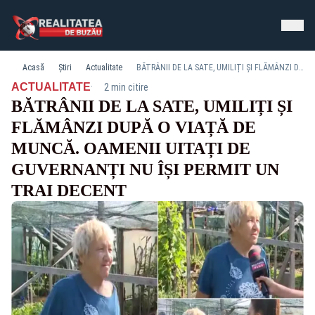
Acasă
Știri
Actualitate
BĂTRÂNII DE LA SATE, UMILIȚI ȘI FLĂMÂNZI DUPĂ O VIAȚĂ DE MUNCĂ. OAMENII UITAȚI DE GUVERNANȚI NU ÎȘI PERMIT UN TRAI DECENT
·
ACTUALITATE
2 min citire
BĂTRÂNII DE LA SATE, UMILIȚI ȘI
FLĂMÂNZI DUPĂ O VIAȚĂ DE
MUNCĂ. OAMENII UITAȚI DE
GUVERNANȚI NU ÎȘI PERMIT UN
TRAI DECENT