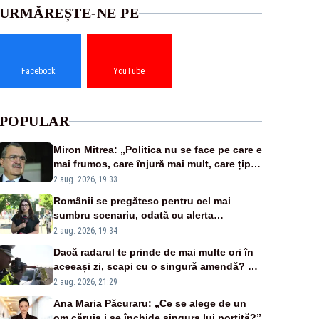
URMĂREȘTE-NE PE
Facebook
YouTube
POPULAR
Miron Mitrea: „Politica nu se face pe care e
mai frumos, care înjură mai mult, care țipă
mai tare, ci pe proiecte”
2 aug. 2026, 19:33
Românii se pregătesc pentru cel mai
sumbru scenariu, odată cu alerta
energetică
2 aug. 2026, 19:34
Dacă radarul te prinde de mai multe ori în
aceeași zi, scapi cu o singură amendă? Ce
spune legea
2 aug. 2026, 21:29
Ana Maria Păcuraru: „Ce se alege de un
om căruia i se închide singura lui portiță?”