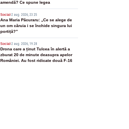
amendă? Ce spune legea
4
Social
-
2 aug. 2026, 23:25
Ana Maria Păcuraru: „Ce se alege de
un om căruia i se închide singura lui
portiță?”
5
Social
-
2 aug. 2026, 19:28
Drona care a ținut Tulcea în alertă a
zburat 20 de minute deasupra apelor
României. Au fost ridicate două F-16