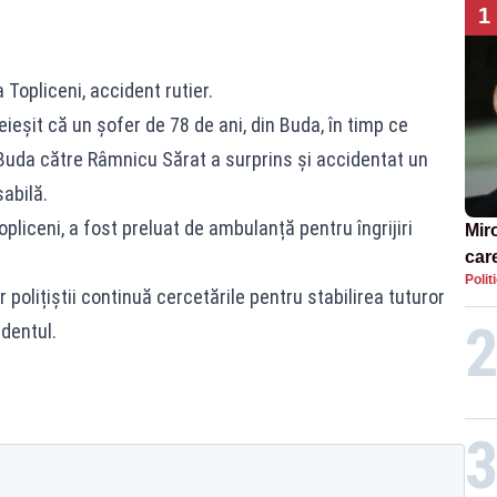
1
a Topliceni, accident rutier.
eieșit că un șofer de 78 de ani, din Buda, în timp ce
Buda către Râmnicu Sărat a surprins și accidentat un
sabilă.
opliceni, a fost preluat de ambulanță pentru îngrijiri
Miro
care
Polit
care
 polițiștii continuă cercetările pentru stabilirea tuturor
identul.