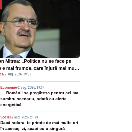
n Mitrea: „Politica nu se face pe
 e mai frumos, care înjură mai mult,
ica
·
2 aug. 2026, 19:33
 țipă mai tare, ci pe proiecte”
2
Economie
-
2 aug. 2026, 19:34
Românii se pregătesc pentru cel mai
sumbru scenariu, odată cu alerta
energetică
3
Social
-
2 aug. 2026, 21:29
Dacă radarul te prinde de mai multe ori
în aceeași zi, scapi cu o singură