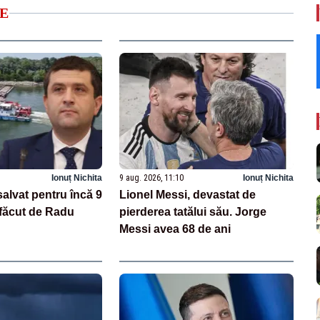
E
Ionuț Nichita
9 aug. 2026, 11:10
Ionuț Nichita
salvat pentru încă 9
Lionel Messi, devastat de
 făcut de Radu
pierderea tatălui său. Jorge
Messi avea 68 de ani