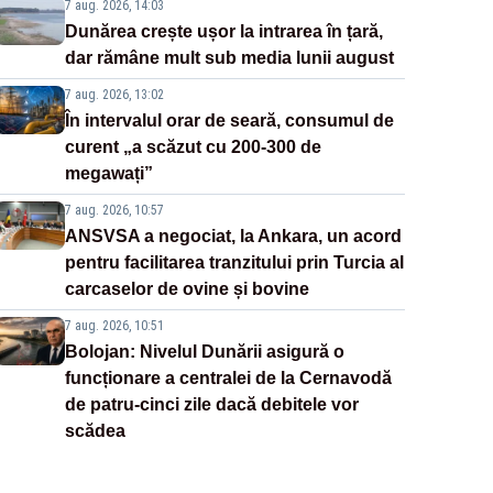
7 aug. 2026, 14:03
Dunărea crește ușor la intrarea în țară,
dar rămâne mult sub media lunii august
7 aug. 2026, 13:02
În intervalul orar de seară, consumul de
curent „a scăzut cu 200-300 de
megawați”
7 aug. 2026, 10:57
ANSVSA a negociat, la Ankara, un acord
pentru facilitarea tranzitului prin Turcia al
carcaselor de ovine și bovine
7 aug. 2026, 10:51
Bolojan: Nivelul Dunării asigură o
funcționare a centralei de la Cernavodă
de patru-cinci zile dacă debitele vor
scădea