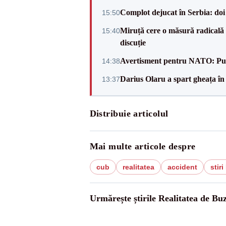
Complot dejucat în Serbia: doi 
15:50
Miruță cere o măsură radicală 
15:40
discuție
Avertisment pentru NATO: Putin
14:38
Darius Olaru a spart gheața în
13:37
Distribuie articolul
Mai multe articole despre
cub
realitatea
accident
stir
Urmărește știrile Realitatea de Bu