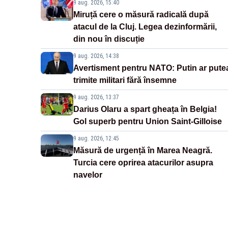
9 aug. 2026, 15:40
Miruță cere o măsură radicală după
atacul de la Cluj. Legea dezinformării,
din nou în discuție
9 aug. 2026, 14:38
Avertisment pentru NATO: Putin ar pute
trimite militari fără însemne
9 aug. 2026, 13:37
Darius Olaru a spart gheața în Belgia!
Gol superb pentru Union Saint-Gilloise
9 aug. 2026, 12:45
Măsură de urgență în Marea Neagră.
Turcia cere oprirea atacurilor asupra
navelor