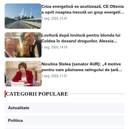
Criza energetică se acutizează. CE Oltenia
a oprit noaptea trecută un grup energetic
de la Rovinari
1 aug. 2026, 13:41
Lovitură după lovitură pentru blonda lui
Coldea în dosarul drogurilor. Alessia
Păcuraru explică decizia magistraților
1 aug. 2026, 14:39
Niculina Stelea (senator AUR): „4 motive
pentru care păstrarea ratingului de țară
nu este o reușită pentru Guvernul
1 aug. 2026, 11:51
Bolojan”
CATEGORII POPULARE
Actualitate
Politica