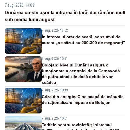
7 aug. 2026, 14:03
Dunărea crește ușor la intrarea în țară, dar rămâne mult
sub media lunii august
7 aug. 2026, 13:02
În intervalul orar de seară, consumul de
curent „a scăzut cu 200-300 de megawați”
7 aug. 2026, 10:51
Bolojan: Nivelul Dunării asigură o
funcționare a centralei de la Cernavodă
de patru-cinci zile dacă debitele vor
scădea
7 aug. 2026, 10:43
Criza din energie. Cine scapă de măsurile
de raționalizare impuse de Bolojan
7 aug. 2026, 10:01
Tarifele pentru rovinietă și sistemul