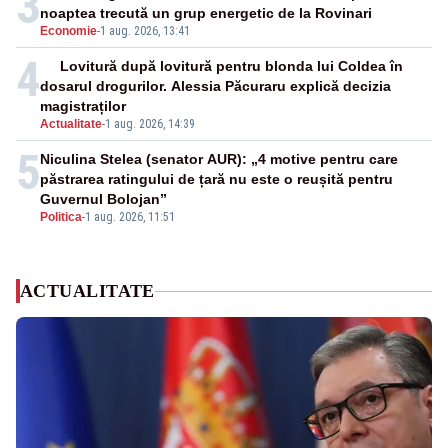
3
noaptea trecută un grup energetic de la Rovinari
Economie
-
1 aug. 2026, 13:41
4
Lovitură după lovitură pentru blonda lui Coldea în
dosarul drogurilor. Alessia Păcuraru explică decizia
magistraților
Actualitate
-
1 aug. 2026, 14:39
5
Niculina Stelea (senator AUR): „4 motive pentru care
păstrarea ratingului de țară nu este o reușită pentru
Guvernul Bolojan”
Politica
-
1 aug. 2026, 11:51
ACTUALITATE