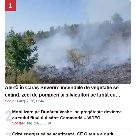
1
Alertă în Caraș-Severin: incendiile de vegetație se
extind, zeci de pompieri și silvicultori se luptă cu
Social
·
1 aug. 2026, 12:44
flăcările - VIDEO
2
Mobilizare pe Dunărea Veche: se pregătește devierea
cursului fluviului către Cernavodă – VIDEO
Social
-
1 aug. 2026, 13:38
Criza energetică se acutizează. CE Oltenia a oprit