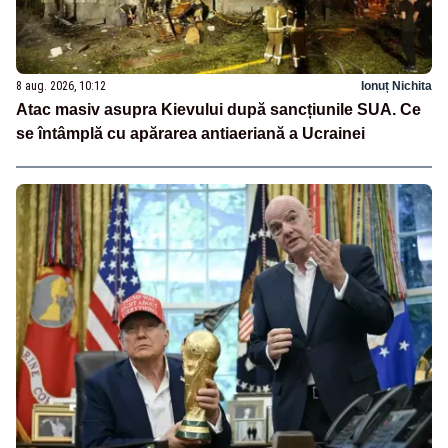
8 aug. 2026, 10:12
Ionuț Nichita
Atac masiv asupra Kievului după sancțiunile SUA. Ce
se întâmplă cu apărarea antiaeriană a Ucrainei