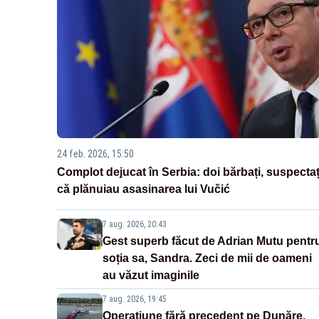
24 feb. 2026, 15:50
Complot dejucat în Serbia: doi bărbați, suspectaț
că plănuiau asasinarea lui Vučić
7 aug. 2026, 20:43
Gest superb făcut de Adrian Mutu pentr
soția sa, Sandra. Zeci de mii de oameni
au văzut imaginile
7 aug. 2026, 19:45
Operațiune fără precedent pe Dunăre.