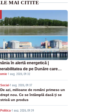
LE MAI CITITE
ânia în alertă energetică |
nerabilitatea de pe Dunăre care
omie
·
1 aug. 2026, 09:32
e în pericol Centrala Cernavodă era
oscută de pe vremea lui Ceaușescu
2
Social
-
1 aug. 2026, 09:37
De azi, milioane de români primesc un
drept nou. Ce se întâmplă dacă ți se
strică un produs
Politica
-
1 aug. 2026, 09:39