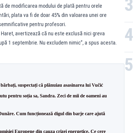
ă de modificarea modului de plată pentru orele
tări, plata va fi de doar 45% din valoarea unei ore
semnificative pentru profesori.
u Haret, avertizează că nu este exclusă nici greva
 după 1 septembrie. Nu excludem nimic”, a spus acesta.
bărbați, suspectați că plănuiau asasinarea lui Vučić
tu pentru soția sa, Sandra. Zeci de mii de oameni au
Dunăre. Cum funcționează digul din barje care ajută
isiei Europene din cauza crizei energetice. Ce cere