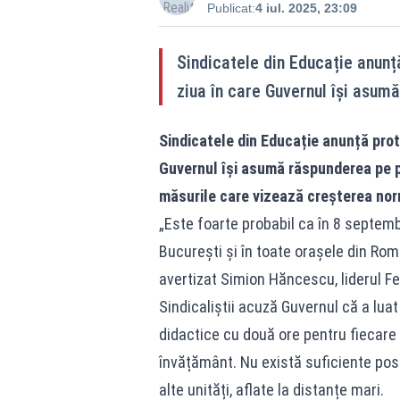
Publicat:
4 iul. 2025, 23:09
Sindicatele din Educație anunț
ziua în care Guvernul își asum
Sindicatele din Educație anunță prot
Guvernul își asumă răspunderea pe pa
măsurile care vizează creșterea nor
„Este foarte probabil ca în 8 septemb
București și în toate orașele din Româ
avertizat Simion Hăncescu, liderul Fe
Sindicaliștii acuză Guvernul că a lua
didactice cu două ore pentru fiecare p
învățământ. Nu există suficiente postu
alte unități, aflate la distanțe mari.