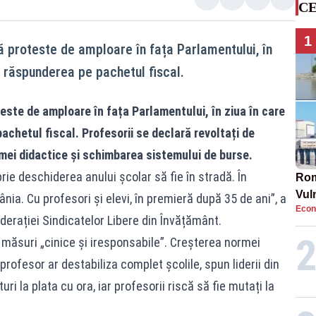
CE
1
ă proteste de amploare în fața Parlamentului, în
ă răspunderea pe pachetul fiscal.
este de amploare în fața Parlamentului, în ziua în care
chetul fiscal. Profesorii se declară revoltați de
mei didactice și schimbarea sistemului de burse.
rie deschiderea anului școlar să fie în stradă. În
Rom
Vul
nia. Cu profesori și elevi, în premieră după 35 de ani”, a
Econ
pun
derației Sindicatelor Libere din Învățământ.
cun
t măsuri „cinice și iresponsabile”. Creșterea normei
rofesor ar destabiliza complet școlile, spun liderii din
ri la plata cu ora, iar profesorii riscă să fie mutați la