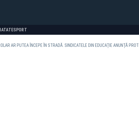
NATATE
SPORT
OLAR AR PUTEA ÎNCEPE ÎN STRADĂ. SINDICATELE DIN EDUCAȚIE ANUNȚĂ PROT