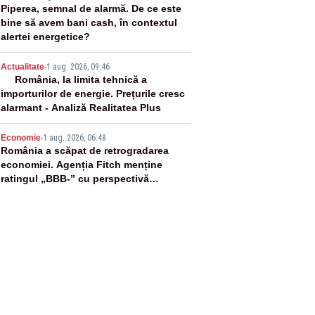
3
Piperea, semnal de alarmă. De ce este
bine să avem bani cash, în contextul
alertei energetice?
4
Actualitate
-
1 aug. 2026, 09:46
România, la limita tehnică a
importurilor de energie. Prețurile cresc
alarmant - Analiză Realitatea Plus
5
Economie
-
1 aug. 2026, 06:48
România a scăpat de retrogradarea
economiei. Agenția Fitch menține
ratingul „BBB-” cu perspectivă
negativă