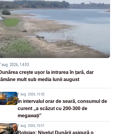
7 aug. 2026, 14:03
Dunărea crește ușor la intrarea în țară, dar
rămâne mult sub media lunii august
7 aug. 2026, 13:02
În intervalul orar de seară, consumul de
curent „a scăzut cu 200-300 de
megawați”
7 aug. 2026, 10:51
Bolojan: Nivelul Dunării asigură o