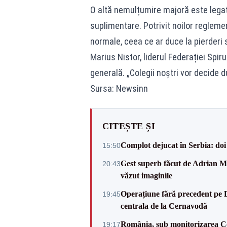
O altă nemulțumire majoră este legat
suplimentare. Potrivit noilor reglemen
normale, ceea ce ar duce la pierderi 
Marius Nistor, liderul Federației Spir
generală. „Colegii noștri vor decide
Sursa: Newsinn
CITEȘTE ȘI
Complot dejucat în Serbia: doi 
15:50
Gest superb făcut de Adrian Mu
20:43
văzut imaginile
Operațiune fără precedent pe 
19:45
centrala de la Cernavodă
România, sub monitorizarea Com
19:17