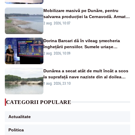
Mobilizare masivă pe Dunăre, pentru
salvarea producției la Cernavodă. Armata
va detona o stâncă și va devia apa
2 aug. 2026, 10:07
fluviului - IMAGINI AERIENE
Dorina Barcari dă în vileag șmecheria
înghețării pensiilor. Sumele uriașe
pierdute de fiecare român
2 aug. 2026, 10:09
Dunărea a secat atât de mult încât a scos
la suprafață nave naziste din al doilea
război mondial
1 aug. 2026, 23:10
CATEGORII POPULARE
Actualitate
Politica