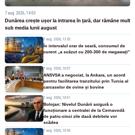
7 aug. 2026, 14:03
Dunărea crește ușor la intrarea în țară, dar rămâne mult
sub media lunii august
7 aug. 2026, 13:02
În intervalul orar de seară, consumul de
curent „a scăzut cu 200-300 de megawați”
7 aug. 2026, 10:57
ANSVSA a negociat, la Ankara, un acord
pentru facilitarea tranzitului prin Turcia al
carcaselor de ovine și bovine
7 aug. 2026, 10:51
Bolojan: Nivelul Dunării asigură o
funcționare a centralei de la Cernavodă
de patru-cinci zile dacă debitele vor
scădea
7 aug. 2026, 10:43