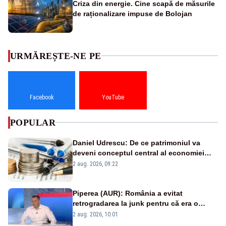
Criza din energie. Cine scapă de măsurile
de raționalizare impuse de Bolojan
URMĂREȘTE-NE PE
Facebook
YouTube
POPULAR
Daniel Udrescu: De ce patrimoniul va
deveni conceptul central al economiei
viitoare?
2 aug. 2026, 09:22
Piperea (AUR): România a evitat
retrogradarea la junk pentru că era o
catastrofă pentru bănci și fondurile de
2 aug. 2026, 10:01
pensii