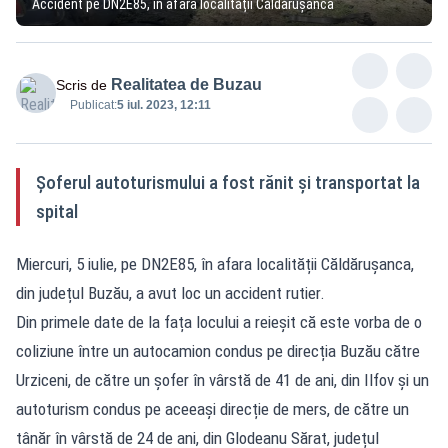
Accident pe DN2E85, în afara localității Căldărușanca
Realitatea de Buzau
Scris de
Publicat:
5 iul. 2023, 12:11
Șoferul autoturismului a fost rănit și transportat la
spital
Miercuri, 5 iulie, pe DN2E85, în afara localității Căldărușanca,
din județul Buzău, a avut loc un accident rutier.
Din primele date de la fața locului a reieșit că este vorba de o
coliziune între un autocamion condus pe direcția Buzău către
Urziceni, de către un șofer în vârstă de 41 de ani, din Ilfov și un
autoturism condus pe aceeași direcție de mers, de către un
tânăr în vârstă de 24 de ani, din Glodeanu Sărat, județul