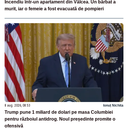
Incendiu într-un apartament din Vâlcea. Un bărbat a
murit, iar o femeie a fost evacuată de pompieri
8 aug. 2026, 08:53
Ionuț Nichita
Trump pune 1 miliard de dolari pe masa Columbiei
pentru războiul antidrog. Noul președinte promite o
ofensivă