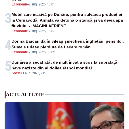
Economie
-
2 aug. 2026, 10:01
3
Mobilizare masivă pe Dunăre, pentru salvarea producției
la Cernavodă. Armata va detona o stâncă și va devia apa
fluviului - IMAGINI AERIENE
Economie
-
2 aug. 2026, 10:07
4
Dorina Barcari dă în vileag șmecheria înghețării pensiilor.
Sumele uriașe pierdute de fiecare român
Economie
-
2 aug. 2026, 10:09
5
Dunărea a secat atât de mult încât a scos la suprafață
nave naziste din al doilea război mondial
Social
-
1 aug. 2026, 23:10
ACTUALITATE