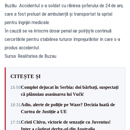
Buzău. Accidentul s-a soldat cu rănirea șoferului de 24 de ani,
care a fost preluat de ambulanță și transportat la spital
pentru îngrijiri medicale.
În cauză se va întocmi dosar penal iar polițiștii continuă
cercetările pentru stabilirea tuturor împrejurărilor în care s-a
produs accidentul.
Sursa: Realitatea de Buzau
CITEȘTE ȘI
Complot dejucat în Serbia: doi bărbați, suspectați
15:50
că plănuiau asasinarea lui Vučić
Adio, alerte de poliție pe Waze? Decizia luată de
18:31
Curtea de Justiție a UE
Cristi Chivu, victorie de senzație cu Juventus!
17:31
Inter a câștigat derby-ul din Australia