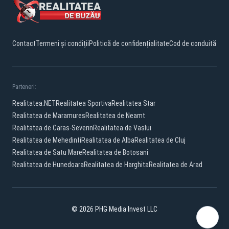
Contact
Termeni și condiții
Politică de confidențialitate
Cod de conduită
Parteneri:
Realitatea.NET
Realitatea Sportiva
Realitatea Star
Realitatea de Maramures
Realitatea de Neamt
Realitatea de Caras-Severin
Realitatea de Vaslui
Realitatea de Mehedinti
Realitatea de Alba
Realitatea de Cluj
Realitatea de Satu Mare
Realitatea de Botosani
Realitatea de Hunedoara
Realitatea de Harghita
Realitatea de Arad
© 2026 PHG Media Invest LLC
Facebook
YouTube