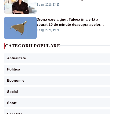
portiță?”
2 aug. 2026, 23:25
Drona care a ținut Tulcea în alertă a
zburat 20 de minute deasupra apelor
României. Au fost ridicate două F-16
2 aug. 2026, 19:28
CATEGORII POPULARE
Actualitate
Politica
Economie
Social
Sport
Sanatate