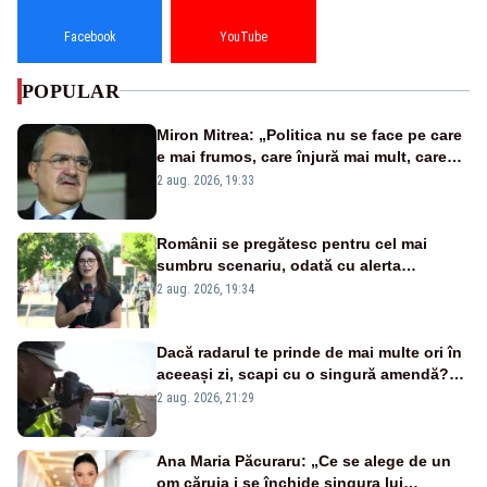
Facebook
YouTube
POPULAR
Miron Mitrea: „Politica nu se face pe care
e mai frumos, care înjură mai mult, care
țipă mai tare, ci pe proiecte”
2 aug. 2026, 19:33
Românii se pregătesc pentru cel mai
sumbru scenariu, odată cu alerta
energetică
2 aug. 2026, 19:34
Dacă radarul te prinde de mai multe ori în
aceeași zi, scapi cu o singură amendă?
Ce spune legea
2 aug. 2026, 21:29
Ana Maria Păcuraru: „Ce se alege de un
om căruia i se închide singura lui