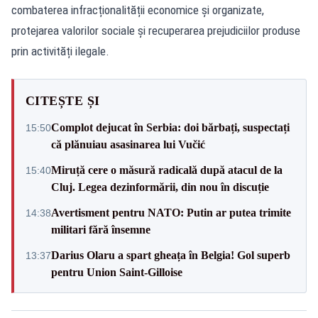
combaterea infracționalității economice și organizate,
protejarea valorilor sociale și recuperarea prejudiciilor produse
prin activități ilegale.
CITEȘTE ȘI
Complot dejucat în Serbia: doi bărbați, suspectați
15:50
că plănuiau asasinarea lui Vučić
Miruță cere o măsură radicală după atacul de la
15:40
Cluj. Legea dezinformării, din nou în discuție
Avertisment pentru NATO: Putin ar putea trimite
14:38
militari fără însemne
Darius Olaru a spart gheața în Belgia! Gol superb
13:37
pentru Union Saint-Gilloise