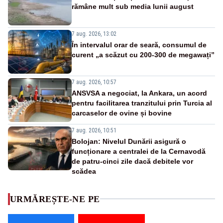
rămâne mult sub media lunii august
7 aug. 2026, 13:02
În intervalul orar de seară, consumul de
curent „a scăzut cu 200-300 de megawați”
7 aug. 2026, 10:57
ANSVSA a negociat, la Ankara, un acord
pentru facilitarea tranzitului prin Turcia al
carcaselor de ovine și bovine
7 aug. 2026, 10:51
Bolojan: Nivelul Dunării asigură o
funcționare a centralei de la Cernavodă
de patru-cinci zile dacă debitele vor
scădea
URMĂREȘTE-NE PE