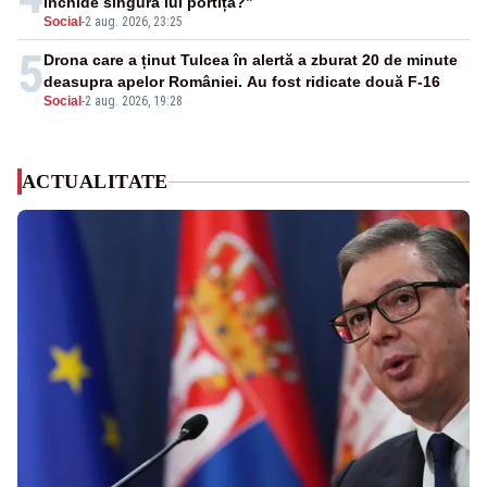
închide singura lui portiță?”
Social
-
2 aug. 2026, 23:25
5
Drona care a ținut Tulcea în alertă a zburat 20 de minute
deasupra apelor României. Au fost ridicate două F-16
Social
-
2 aug. 2026, 19:28
ACTUALITATE