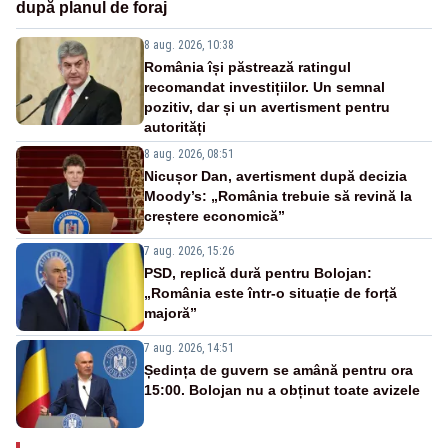
după planul de foraj
8 aug. 2026, 10:38
România își păstrează ratingul
recomandat investițiilor. Un semnal
pozitiv, dar și un avertisment pentru
autorități
8 aug. 2026, 08:51
Nicușor Dan, avertisment după decizia
Moody’s: „România trebuie să revină la
creștere economică”
7 aug. 2026, 15:26
PSD, replică dură pentru Bolojan:
„România este într-o situație de forță
majoră”
7 aug. 2026, 14:51
Ședința de guvern se amână pentru ora
15:00. Bolojan nu a obținut toate avizele