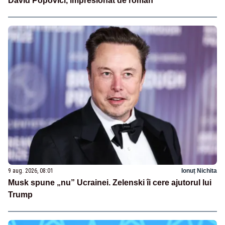
David Popovici, impresionat de român
9 aug. 2026, 08:01
Ionuț Nichita
Musk spune „nu” Ucrainei. Zelenski îi cere ajutorul lui
Trump