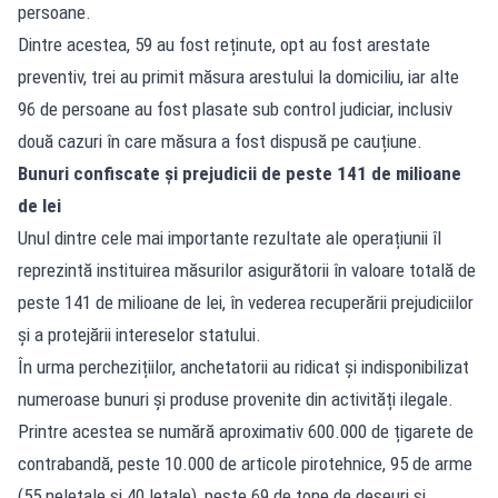
persoane.
Dintre acestea, 59 au fost reținute, opt au fost arestate
preventiv, trei au primit măsura arestului la domiciliu, iar alte
96 de persoane au fost plasate sub control judiciar, inclusiv
două cazuri în care măsura a fost dispusă pe cauțiune.
Bunuri confiscate și prejudicii de peste 141 de milioane
de lei
Unul dintre cele mai importante rezultate ale operațiunii îl
reprezintă instituirea măsurilor asigurătorii în valoare totală de
peste 141 de milioane de lei, în vederea recuperării prejudiciilor
și a protejării intereselor statului.
În urma perchezițiilor, anchetatorii au ridicat și indisponibilizat
numeroase bunuri și produse provenite din activități ilegale.
Printre acestea se numără aproximativ 600.000 de țigarete de
contrabandă, peste 10.000 de articole pirotehnice, 95 de arme
(55 neletale și 40 letale), peste 69 de tone de deșeuri și