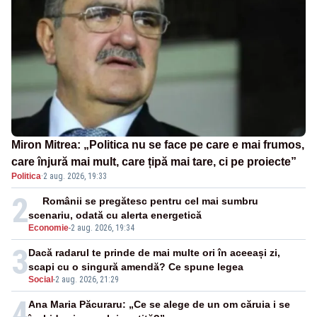
Miron Mitrea: „Politica nu se face pe care e mai frumos,
care înjură mai mult, care țipă mai tare, ci pe proiecte”
Politica
·
2 aug. 2026, 19:33
2
Românii se pregătesc pentru cel mai sumbru
scenariu, odată cu alerta energetică
Economie
-
2 aug. 2026, 19:34
3
Dacă radarul te prinde de mai multe ori în aceeași zi,
scapi cu o singură amendă? Ce spune legea
Social
-
2 aug. 2026, 21:29
4
Ana Maria Păcuraru: „Ce se alege de un om căruia i se