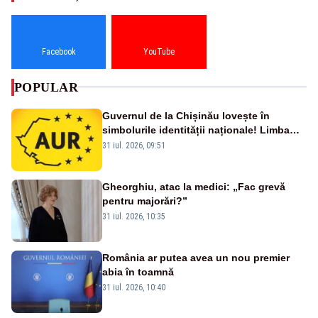
Facebook
YouTube
POPULAR
Guvernul de la Chișinău lovește în
simbolurile identității naționale! Limba
română nu se economisește! Limba
31 iul. 2026, 09:51
română se sărbătorește!
Gheorghiu, atac la medici: „Fac grevă
pentru majorări?”
31 iul. 2026, 10:35
România ar putea avea un nou premier
abia în toamnă
31 iul. 2026, 10:40