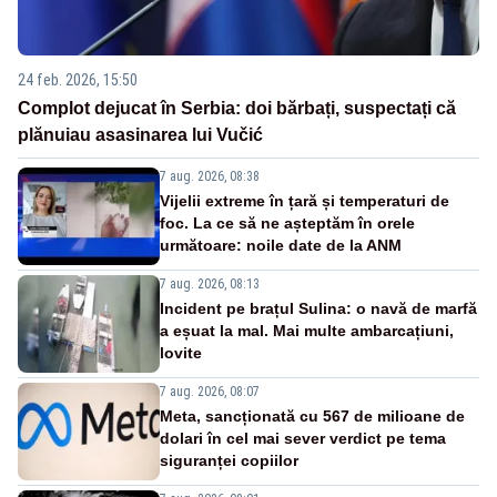
24 feb. 2026, 15:50
Complot dejucat în Serbia: doi bărbați, suspectați că
plănuiau asasinarea lui Vučić
7 aug. 2026, 08:38
Vijelii extreme în țară și temperaturi de
foc. La ce să ne așteptăm în orele
următoare: noile date de la ANM
7 aug. 2026, 08:13
Incident pe brațul Sulina: o navă de marfă
a eșuat la mal. Mai multe ambarcațiuni,
lovite
7 aug. 2026, 08:07
Meta, sancționată cu 567 de milioane de
dolari în cel mai sever verdict pe tema
siguranței copiilor