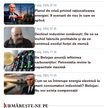
7 aug. 2026, 07:50
Planul de criză privind raționalizarea
energiei: 9 scenarii de risc în care se
aplică
7 aug. 2026, 07:45
Declinul industriei românești: De ce se
închid fabricile profitabile și de ce
continuă exodul forței de muncă
6 aug. 2026, 17:38
Ilie Bolojan anunță ieftinirea
carburanților: Petromidia revine la
capacitate maximă
6 aug. 2026, 15:36
Cum se va întrerupe energia electrică la
marii consumatori industriali? Bolojan:
Nu vor exista compensații
URMĂREȘTE-NE PE