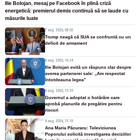
Ilie Bolojan, mesaj pe Facebook în plină criză
energetică: premierul demis continuă să se laude cu
măsurile luate
7 aug. 2026, 08:03
Trump neagă că SUA se confruntă cu un
deficit de armament
6 aug. 2026, 16:34
Ilie Bolojan evită un răspuns clar despre
averea partenerei sale: „Am respectat
întotdeauna legea”
6 aug. 2026, 15:39
Guvernul a adoptat o hotărâre care
aprobă planurile de pregătire pentru
riscuri
6 aug. 2026, 15:18
Ana Maria Păcuraru: Televiziunea
Poporului solicită investigarea deciziilor