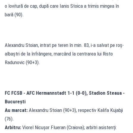
o lovitură de cap, după care Ianis Stoica a trimis mingea în
bară (90).
Alexandru Stoian, intrat pe teren în min. 83, i-a salvat pe roș-
albaștri de la înfrângere, marcând la centrarea lui Risto
Radunovic (90+3).
FC FCSB - AFC Hermannstadt 1-1 (0-0), Stadion Steaua -
București
Au marcat:
Alexandru Stoian (90+3), respectiv Kalifa Kujabji
(76).
Arbitru:
Viorel Nicușor Flueran (Craiova); arbitri asistenți: