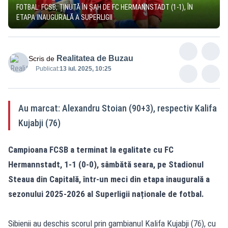
FOTBAL: FCSB, ȚINUTĂ ÎN ȘAH DE FC HERMANNSTADT (1-1), ÎN
ETAPA INAUGURALĂ A SUPERLIGII
Realitatea de Buzau
Scris de
Publicat:
13 iul. 2025, 10:25
Au marcat: Alexandru Stoian (90+3), respectiv Kalifa
Kujabji (76)
Campioana FCSB a terminat la egalitate cu FC
Hermannstadt, 1-1 (0-0), sâmbătă seara, pe Stadionul
Steaua din Capitală, într-un meci din etapa inaugurală a
sezonului 2025-2026 al Superligii naționale de fotbal.
Sibienii au deschis scorul prin gambianul Kalifa Kujabji (76), cu