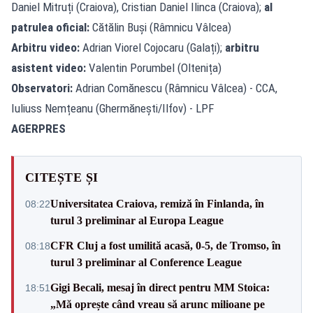
Daniel Mitruți (Craiova), Cristian Daniel Ilinca (Craiova);
al
patrulea oficial:
Cătălin Buși (Râmnicu Vâlcea)
Arbitru video:
Adrian Viorel Cojocaru (Galați);
arbitru
asistent video:
Valentin Porumbel (Oltenița)
Observatori:
Adrian Comănescu (Râmnicu Vâlcea) - CCA,
Iuliuss Nemțeanu (Ghermănești/Ilfov) - LPF
AGERPRES
CITEȘTE ȘI
Universitatea Craiova, remiză în Finlanda, în
08:22
turul 3 preliminar al Europa League
CFR Cluj a fost umilită acasă, 0-5, de Tromso, în
08:18
turul 3 preliminar al Conference League
Gigi Becali, mesaj în direct pentru MM Stoica:
18:51
„Mă oprește când vreau să arunc milioane pe