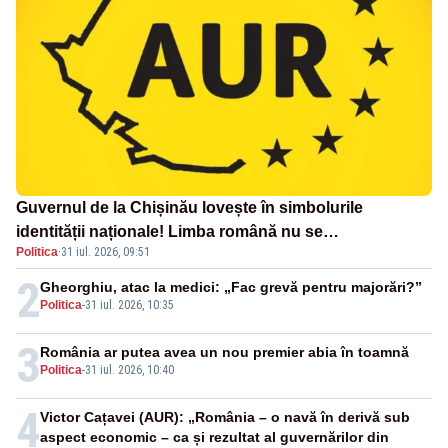
Guvernul de la Chișinău lovește în simbolurile
identității naționale! Limba română nu se
Politica
·
31 iul. 2026, 09:51
economisește! Limba română se sărbătorește!
2
Gheorghiu, atac la medici: „Fac grevă pentru majorări?”
Politica
-
31 iul. 2026, 10:35
3
România ar putea avea un nou premier abia în toamnă
Politica
-
31 iul. 2026, 10:40
4
Victor Cațavei (AUR): „România – o navă în derivă sub
aspect economic – ca și rezultat al guvernărilor din