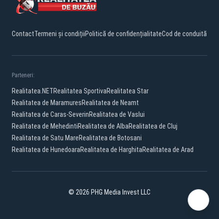
Contact
Termeni și condiții
Politică de confidențialitate
Cod de conduită
Parteneri:
Realitatea.NET
Realitatea Sportiva
Realitatea Star
Realitatea de Maramures
Realitatea de Neamt
Realitatea de Caras-Severin
Realitatea de Vaslui
Realitatea de Mehedinti
Realitatea de Alba
Realitatea de Cluj
Realitatea de Satu Mare
Realitatea de Botosani
Realitatea de Hunedoara
Realitatea de Harghita
Realitatea de Arad
© 2026 PHG Media Invest LLC
Facebook
YouTube