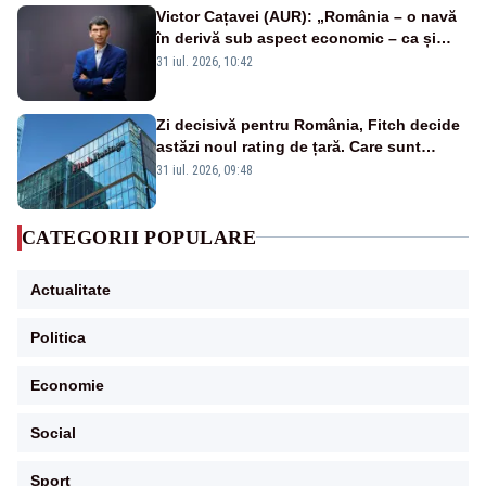
Victor Cațavei (AUR): „România – o navă
în derivă sub aspect economic – ca și
rezultat al guvernărilor din ultimii 36 de
31 iul. 2026, 10:42
ani”
Zi decisivă pentru România, Fitch decide
astăzi noul rating de țară. Care sunt
efectele retrogradării la categoria „junk”
31 iul. 2026, 09:48
CATEGORII POPULARE
Actualitate
Politica
Economie
Social
Sport