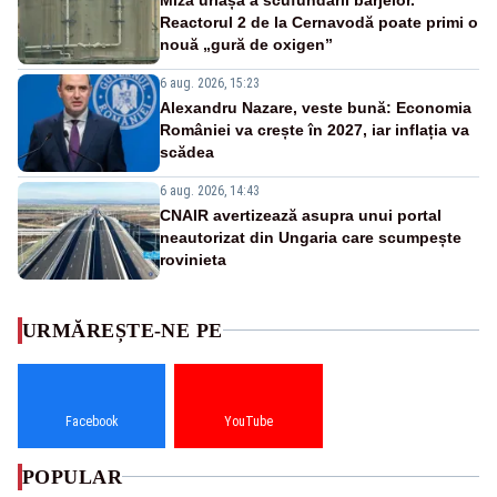
Reactorul 2 de la Cernavodă poate primi o
nouă „gură de oxigen”
6 aug. 2026, 15:23
Alexandru Nazare, veste bună: Economia
României va crește în 2027, iar inflația va
scădea
6 aug. 2026, 14:43
CNAIR avertizează asupra unui portal
neautorizat din Ungaria care scumpește
rovinieta
URMĂREȘTE-NE PE
Facebook
YouTube
POPULAR