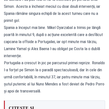
Simon. Acesta a încheiat meciul cu doar două intervenții, iar
Spania rămâne singura echipă de la acest turneu care nu a
primit gol.
Spania a început mai bine. Mikel Oyarzabal a trimis pe lângă
poartă în minutul 9, după o acțiune excelentă care a desfăcut
capcana la offside a Portugaliei, iar opt minute mai târziu,
Lamine Yamal și Alex Baena l-au obligat pe Costa la o dublă
intervenție.
Portugalia a crescut în joc pe parcursul primei reprize. Ronaldo
l-a forțat pe Simon la o paradă spectaculoasă, dar în cele din
urmă confortabilă, în minutul 37, iar patru minute mai târziu,
șutul puternic al lui Nuno Mendes a fost deviat de Pedro Porro
și apoi de transversală.
CITEȘTE ȘI