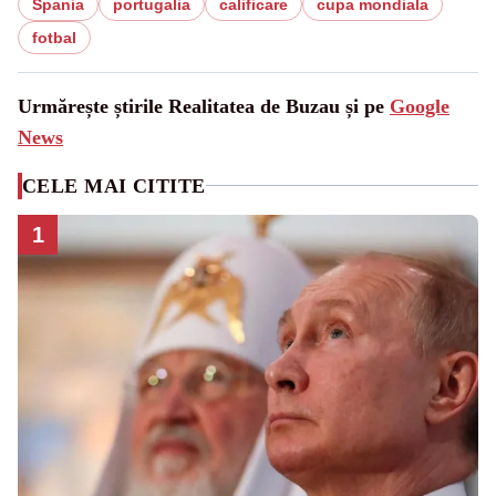
Spania
portugalia
calificare
cupa mondiala
fotbal
Urmărește știrile Realitatea de Buzau și pe
Google
News
CELE MAI CITITE
1