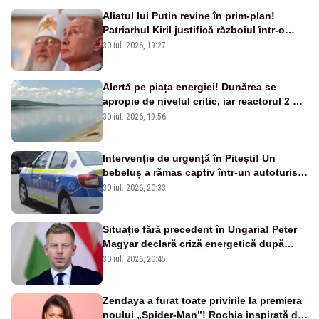
Aliatul lui Putin revine în prim-plan!
Patriarhul Kiril justifică războiul într-o
nouă carte
30 iul. 2026, 19:27
Alertă pe piața energiei! Dunărea se
apropie de nivelul critic, iar reactorul 2 de
la Cernavodă ar putea fi oprit
30 iul. 2026, 19:56
Intervenție de urgență în Pitești! Un
bebeluș a rămas captiv într-un autoturism
din cauza unei defecțiuni
30 iul. 2026, 20:33
Situație fără precedent în Ungaria! Peter
Magyar declară criză energetică după
oprirea centralei de la Paks
30 iul. 2026, 20:45
Zendaya a furat toate privirile la premiera
noului „Spider-Man”! Rochia inspirată de