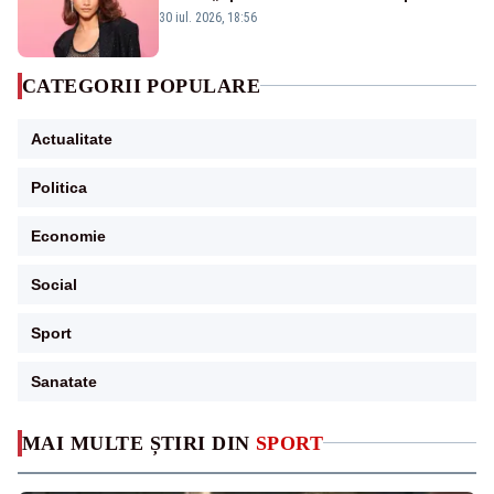
pânza de păianjen a făcut senzație
30 iul. 2026, 18:56
CATEGORII POPULARE
Actualitate
Politica
Economie
Social
Sport
Sanatate
MAI MULTE ȘTIRI DIN
SPORT