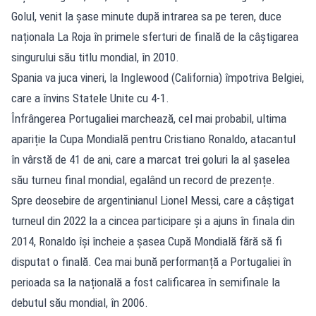
Golul, venit la șase minute după intrarea sa pe teren, duce
naționala La Roja în primele sferturi de finală de la câștigarea
singurului său titlu mondial, în 2010.
Spania va juca vineri, la Inglewood (California) împotriva Belgiei,
care a învins Statele Unite cu 4-1.
Înfrângerea Portugaliei marchează, cel mai probabil, ultima
apariție la Cupa Mondială pentru Cristiano Ronaldo, atacantul
în vârstă de 41 de ani, care a marcat trei goluri la al șaselea
său turneu final mondial, egalând un record de prezențe.
Spre deosebire de argentinianul Lionel Messi, care a câștigat
turneul din 2022 la a cincea participare și a ajuns în finala din
2014, Ronaldo își încheie a șasea Cupă Mondială fără să fi
disputat o finală. Cea mai bună performanță a Portugaliei în
perioada sa la națională a fost calificarea în semifinale la
debutul său mondial, în 2006.