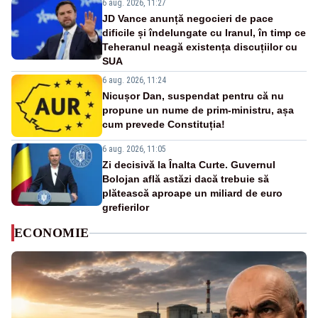
6 aug. 2026, 11:27
JD Vance anunță negocieri de pace
dificile și îndelungate cu Iranul, în timp ce
Teheranul neagă existența discuțiilor cu
SUA
6 aug. 2026, 11:24
Nicușor Dan, suspendat pentru că nu
propune un nume de prim-ministru, așa
cum prevede Constituția!
6 aug. 2026, 11:05
Zi decisivă la Înalta Curte. Guvernul
Bolojan află astăzi dacă trebuie să
plătească aproape un miliard de euro
grefierilor
ECONOMIE