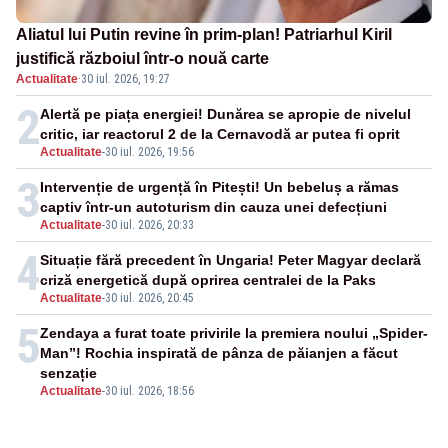
Aliatul lui Putin revine în prim-plan! Patriarhul Kiril
justifică războiul într-o nouă carte
Actualitate
·
30 iul. 2026, 19:27
2
Alertă pe piața energiei! Dunărea se apropie de nivelul
critic, iar reactorul 2 de la Cernavodă ar putea fi oprit
Actualitate
-
30 iul. 2026, 19:56
3
Intervenție de urgență în Pitești! Un bebeluș a rămas
captiv într-un autoturism din cauza unei defecțiuni
Actualitate
-
30 iul. 2026, 20:33
4
Situație fără precedent în Ungaria! Peter Magyar declară
criză energetică după oprirea centralei de la Paks
Actualitate
-
30 iul. 2026, 20:45
5
Zendaya a furat toate privirile la premiera noului „Spider-
Man”! Rochia inspirată de pânza de păianjen a făcut
senzație
Actualitate
-
30 iul. 2026, 18:56