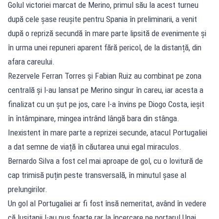
Golul victoriei marcat de Merino, primul său la acest turneu
după cele șase reușite pentru Spania în preliminarii, a venit
după o repriză secundă în mare parte lipsită de evenimente și
în urma unei repuneri aparent fără pericol, de la distanță, din
afara careului.
Rezervele Ferran Torres și Fabian Ruiz au combinat pe zona
centrală și l-au lansat pe Merino singur în careu, iar acesta a
finalizat cu un șut pe jos, care l-a învins pe Diogo Costa, ieșit
în întâmpinare, mingea intrând lângă bara din stânga.
Inexistent în mare parte a reprizei secunde, atacul Portugaliei
a dat semne de viață în căutarea unui egal miraculos.
Bernardo Silva a fost cel mai aproape de gol, cu o lovitură de
cap trimisă puțin peste transversală, în minutul șase al
prelungirilor.
Un gol al Portugaliei ar fi fost însă nemeritat, având în vedere
că lusitanii l-au pus foarte rar la încercare pe portarul Unai