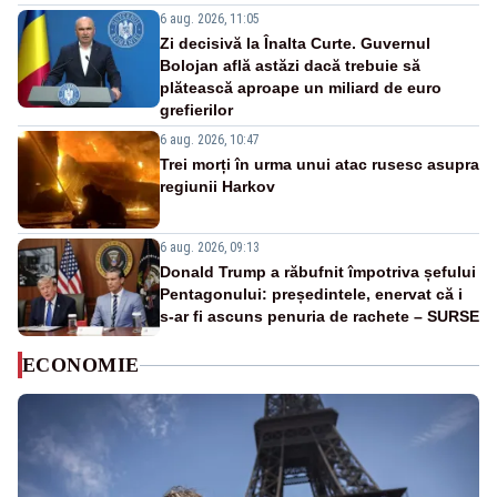
6 aug. 2026, 11:05
Zi decisivă la Înalta Curte. Guvernul
Bolojan află astăzi dacă trebuie să
plătească aproape un miliard de euro
grefierilor
6 aug. 2026, 10:47
Trei morți în urma unui atac rusesc asupra
regiunii Harkov
6 aug. 2026, 09:13
Donald Trump a răbufnit împotriva șefului
Pentagonului: președintele, enervat că i
s-ar fi ascuns penuria de rachete – SURSE
ECONOMIE