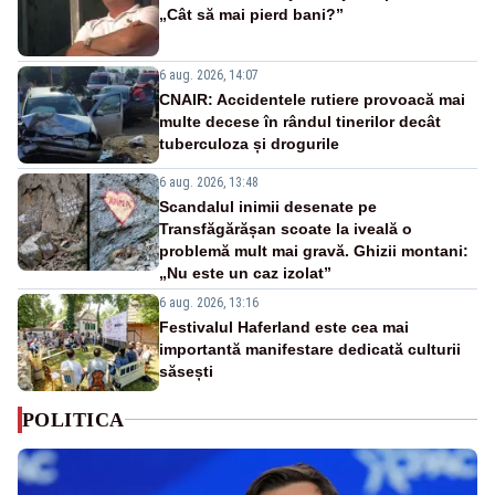
„Cât să mai pierd bani?”
6 aug. 2026, 14:07
CNAIR: Accidentele rutiere provoacă mai
multe decese în rândul tinerilor decât
tuberculoza și drogurile
6 aug. 2026, 13:48
Scandalul inimii desenate pe
Transfăgărășan scoate la iveală o
problemă mult mai gravă. Ghizii montani:
„Nu este un caz izolat”
6 aug. 2026, 13:16
Festivalul Haferland este cea mai
importantă manifestare dedicată culturii
săsești
POLITICA