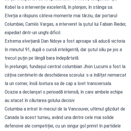
Kobel la o intervenție excelentă, în plonjon, în stânga sa.
Elveția a răspuns câteva momente mai târziu, dar portarul
Columbiei, Camilo Vargas, a intervenit la șutul lui Fabian Rieder,
expediat dintr-un unghi dificil.
Extrema elvețiană Dan Ndoye a fost aproape să aducă victoria
în minutul 91, după o cursă inteligentă, dar șutul său pe jos a
trecut puțin pe lângă bara îndepărtată.
În prelungiri, fundașul central columbian Jhon Lucumi a fost la
câțiva centimetri de deschiderea scorului: s-a înălțat nemarcat
la un corner, însă lovitura sa de cap a lovit transversala.
Ocazia a declanșat o perioadă intensă, în care ambele echipe
au atacat în căutarea golului decisiv.
Columbia a intrat în meciul de la Vancouver, ultimul găzduit de
Canada la acest turneu, având una dintre cele mai solide
defensive ale competiției, cu un singur gol primit în partidele