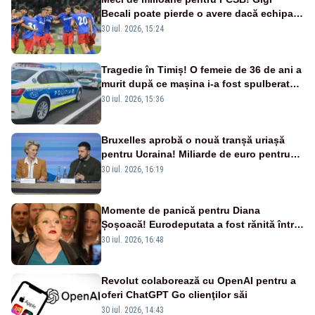
Becali poate pierde o avere dacă echipa
este eliminată de FK Auda
30 iul. 2026, 15:24
Tragedie în Timiș! O femeie de 36 de ani a
murit după ce mașina i-a fost spulberată
de tren
30 iul. 2026, 15:36
Bruxelles aprobă o nouă tranșă uriașă
pentru Ucraina! Miliarde de euro pentru
armament și apărare
30 iul. 2026, 16:19
Momente de panică pentru Diana
Șoșoacă! Eurodeputata a fost rănită într-
un accident rutier
30 iul. 2026, 16:48
Revolut colaborează cu OpenAI pentru a
oferi ChatGPT Go clienţilor săi
30 iul. 2026, 14:43