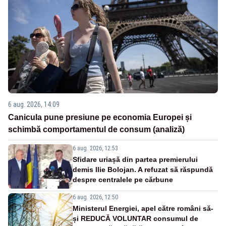
6 aug. 2026, 14:09
Canicula pune presiune pe economia Europei și
schimbă comportamentul de consum (analiză)
6 aug. 2026, 12:53
Sfidare uriașă din partea premierului
demis Ilie Bolojan. A refuzat să răspundă
despre centralele pe cărbune
6 aug. 2026, 12:50
Ministerul Energiei, apel către români să-
și REDUCĂ VOLUNTAR consumul de