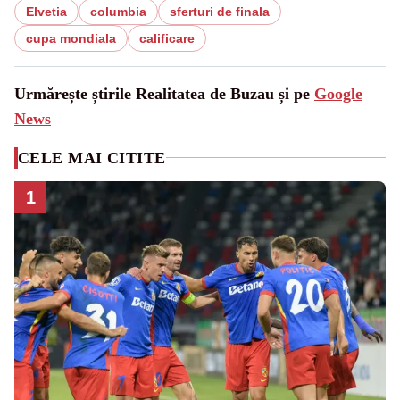
Elvetia
columbia
sferturi de finala
cupa mondiala
calificare
Urmărește știrile Realitatea de Buzau și pe
Google
News
CELE MAI CITITE
1