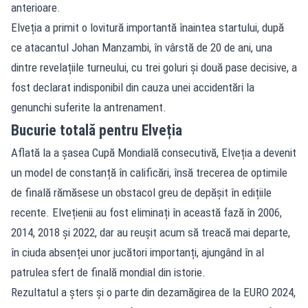
anterioare.
Elveția a primit o lovitură importantă înaintea startului, după
ce atacantul Johan Manzambi, în vârstă de 20 de ani, una
dintre revelațiile turneului, cu trei goluri și două pase decisive, a
fost declarat indisponibil din cauza unei accidentări la
genunchi suferite la antrenament.
Bucurie totală pentru Elveția
Aflată la a șasea Cupă Mondială consecutivă, Elveția a devenit
un model de constanță în calificări, însă trecerea de optimile
de finală rămăsese un obstacol greu de depășit în edițiile
recente. Elvețienii au fost eliminați în această fază în 2006,
2014, 2018 și 2022, dar au reușit acum să treacă mai departe,
în ciuda absenței unor jucători importanți, ajungând în al
patrulea sfert de finală mondial din istorie.
Rezultatul a șters și o parte din dezamăgirea de la EURO 2024,