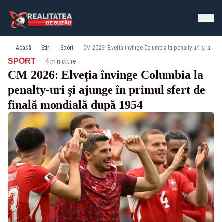
Acasă
Știri
Sport
CM 2026: Elveția învinge Columbia la penalty-uri și ajunge în primul sfert de finală mondială după 1954
·
SPORT
4 min citire
CM 2026: Elveția învinge Columbia la
penalty-uri și ajunge în primul sfert de
finală mondială după 1954