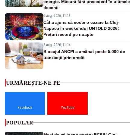
energie. Măsură fără precedent în ultimele
decenii
6 aug. 2026, 11:18
Cât a ajuns să coste o cazare la Cluj-
Napoca în weekendul UNTOLD 2026:
Prețuri record pe noapte
6 aug. 2026, 11:14
Blocajul ANCPI a amânat peste 5.000 de
tranzacții prin credit
URMĂREȘTE-NE PE
Facebook
YouTube
POPULAR
Meci de milioane pentru FCSB! Gigi