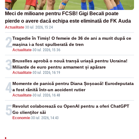
Meci de milioane pentru FCSB! Gigi Becali poate
pierde o avere dacă echipa este eliminată de FK Auda
Actualitate
·
30 iul. 2026, 15:24
2
Tragedie în Timiș! O femeie de 36 de ani a murit după ce
mașina i-a fost spulberată de tren
Actualitate
-
30 iul. 2026, 15:36
3
Bruxelles aprobă o nouă tranșă uriașă pentru Ucraina!
Miliarde de euro pentru armament și apărare
Actualitate
-
30 iul. 2026, 16:19
4
Momente de panică pentru Diana Șoșoacă! Eurodeputata
a fost rănită într-un accident rutier
Actualitate
-
30 iul. 2026, 16:48
5
Revolut colaborează cu OpenAI pentru a oferi ChatGPT
Go clienţilor săi
Economie
-
30 iul. 2026, 14:43