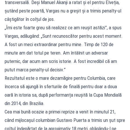
transversală. Deși Manuel Akanji a ratat și el pentru Elveția,
șutând peste poartă, Vargas nu a greșit și a trimis penalty-ul
câștigător în colțul de jos.
„Îmi este foarte greu să realizez ce am reușit astăzi”, a spus
Vargas, adăugând: „Sunt recunoscător pentru acest moment.
A fost un meci extraordinar pentru mine. Timp de 120 de
minute am dat totul pe teren. Am întâlnit un adversar
puternic, dar acum am scris istorie. A fost incredibil că am
putut marca penalty-ul decisiv.”
Rezultatul este o mare dezamăgire pentru Columbia, care
încerca să ajungă în sferturile de finală pentru doar a doua
oară în istoria sa, după performanța reușită la Cupa Mondială
din 2014, din Brazilia.
Cea mai bună ocazie a primei reprize a venit în minutul 21,
când mijlocașul columbian Gustavo Puerta a trimis un șut spre
colțul îndepărtat de la aproximativ 18 metri, obligându-l pe