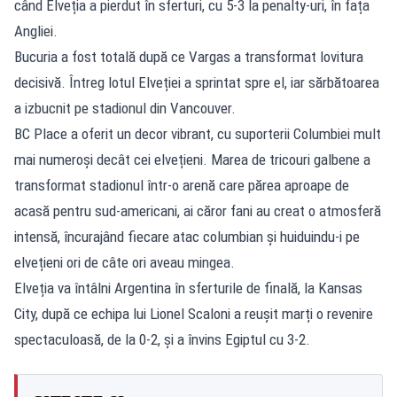
când Elveția a pierdut în sferturi, cu 5-3 la penalty-uri, în fața
Angliei.
Bucuria a fost totală după ce Vargas a transformat lovitura
decisivă. Întreg lotul Elveției a sprintat spre el, iar sărbătoarea
a izbucnit pe stadionul din Vancouver.
BC Place a oferit un decor vibrant, cu suporterii Columbiei mult
mai numeroși decât cei elvețieni. Marea de tricouri galbene a
transformat stadionul într-o arenă care părea aproape de
acasă pentru sud-americani, ai căror fani au creat o atmosferă
intensă, încurajând fiecare atac columbian și huiduindu-i pe
elvețieni ori de câte ori aveau mingea.
Elveția va întâlni Argentina în sferturile de finală, la Kansas
City, după ce
echipa lui Lionel Scaloni a reușit marți o revenire
spectaculoasă, de la 0-2, și a învins Egiptul cu 3-2
.