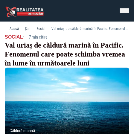
Acasă
Știri
Social
Val uriaș de căldură marină în Pacific. Fenomenul care poate schimba vremea în lume în următoarele luni
·
SOCIAL
7 min citire
Val uriaș de căldură marină în Pacific.
Fenomenul care poate schimba vremea
în lume în următoarele luni
Căldură marină