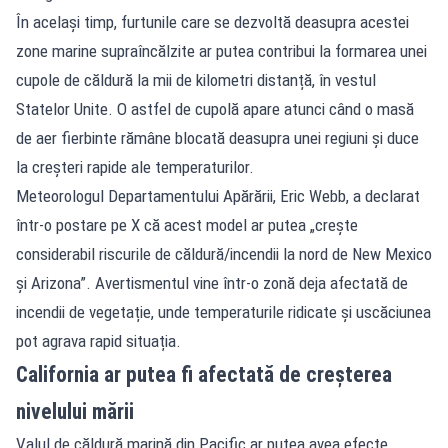
În același timp, furtunile care se dezvoltă deasupra acestei
zone marine supraîncălzite ar putea contribui la formarea unei
cupole de căldură la mii de kilometri distanță, în vestul
Statelor Unite. O astfel de cupolă apare atunci când o masă
de aer fierbinte rămâne blocată deasupra unei regiuni și duce
la creșteri rapide ale temperaturilor.
Meteorologul Departamentului Apărării, Eric Webb, a declarat
într-o postare pe X că acest model ar putea „crește
considerabil riscurile de căldură/incendii la nord de New Mexico
și Arizona”. Avertismentul vine într-o zonă deja afectată de
incendii de vegetație, unde temperaturile ridicate și uscăciunea
pot agrava rapid situația.
California ar putea fi afectată de creșterea
nivelului mării
Valul de căldură marină din Pacific ar putea avea efecte