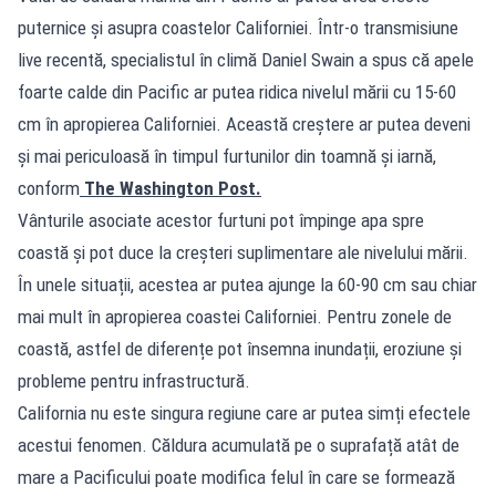
puternice și asupra coastelor Californiei. Într-o transmisiune
live recentă, specialistul în climă Daniel Swain a spus că apele
foarte calde din Pacific ar putea ridica nivelul mării cu 15-60
cm în apropierea Californiei. Această creștere ar putea deveni
și mai periculoasă în timpul furtunilor din toamnă și iarnă,
conform
The Washington Post.
Vânturile asociate acestor furtuni pot împinge apa spre
coastă și pot duce la creșteri suplimentare ale nivelului mării.
În unele situații, acestea ar putea ajunge la 60-90 cm sau chiar
mai mult în apropierea coastei Californiei. Pentru zonele de
coastă, astfel de diferențe pot însemna inundații, eroziune și
probleme pentru infrastructură.
California nu este singura regiune care ar putea simți efectele
acestui fenomen. Căldura acumulată pe o suprafață atât de
mare a Pacificului poate modifica felul în care se formează