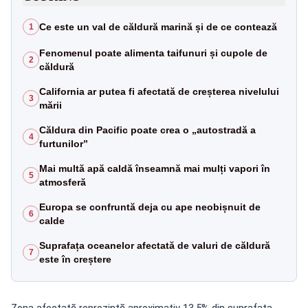
Ce este un val de căldură marină și de ce contează
1
Fenomenul poate alimenta taifunuri și cupole de
2
căldură
California ar putea fi afectată de creșterea nivelului
3
mării
Căldura din Pacific poate crea o „autostradă a
4
furtunilor”
Mai multă apă caldă înseamnă mai mulți vapori în
5
atmosferă
Europa se confruntă deja cu ape neobișnuit de
6
calde
Suprafața oceanelor afectată de valuri de căldură
7
este în creștere