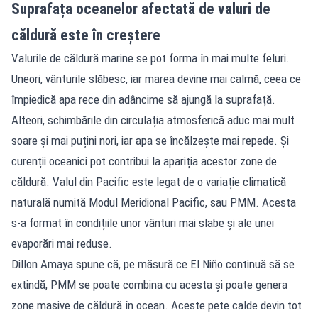
Suprafața oceanelor afectată de valuri de
căldură este în creștere
Valurile de căldură marine se pot forma în mai multe feluri.
Uneori, vânturile slăbesc, iar marea devine mai calmă, ceea ce
împiedică apa rece din adâncime să ajungă la suprafață.
Alteori, schimbările din circulația atmosferică aduc mai mult
soare și mai puțini nori, iar apa se încălzește mai repede. Și
curenții oceanici pot contribui la apariția acestor zone de
căldură. Valul din Pacific este legat de o variație climatică
naturală numită Modul Meridional Pacific, sau PMM. Acesta
s-a format în condițiile unor vânturi mai slabe și ale unei
evaporări mai reduse.
Dillon Amaya spune că, pe măsură ce El Niño continuă să se
extindă, PMM se poate combina cu acesta și poate genera
zone masive de căldură în ocean. Aceste pete calde devin tot