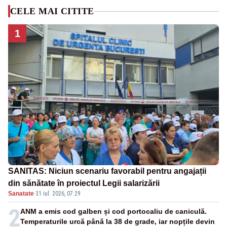
CELE MAI CITITE
1
SANITAS: Niciun scenariu favorabil pentru angajații
din sănătate în proiectul Legii salarizării
Sanatate
·
31 iul. 2026, 07:29
2
ANM a emis cod galben și cod portocaliu de caniculă.
Temperaturile urcă până la 38 de grade, iar nopțile devin