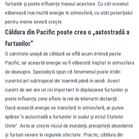
furtunile și poate influența traseul acestora. Cu cât oceanul
eliberează mai multă energie în atmosferă, cu atât potențialul
pentru vreme severă crește.
Căldura din Pacific poate crea o „autostradă a
furtunilor”
O cantitate uriașă de căldură se află acum întinsă peste
Pacific, iar această energie va fi eliberată treptat în atmosfera
de deasupra. Specialiștii spun că fenomenul poate întări
curentul-jet subtropical din toamnă până în iarnă. Acest
curent de aer are un rol important în deplasarea furtunilor și
poate influența zone aflate la mii de kilometri distanță.
Dacă această energie se transferă în atmosferă, ar putea
apărea "o autostradă a furtunilor în sudul și estul Statelor
Unite". Asta ar crește riscul de inundații, precipitații abundente
și furtuni severe în regiunile afectate. Practic, căldura din