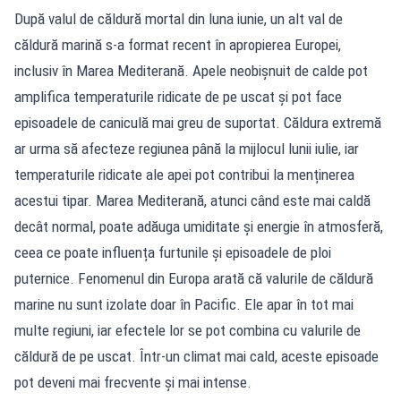
După valul de căldură mortal din luna iunie, un alt val de
căldură marină s-a format recent în apropierea Europei,
inclusiv în Marea Mediterană. Apele neobișnuit de calde pot
amplifica temperaturile ridicate de pe uscat și pot face
episoadele de caniculă mai greu de suportat. Căldura extremă
ar urma să afecteze regiunea până la mijlocul lunii iulie, iar
temperaturile ridicate ale apei pot contribui la menținerea
acestui tipar. Marea Mediterană, atunci când este mai caldă
decât normal, poate adăuga umiditate și energie în atmosferă,
ceea ce poate influența furtunile și episoadele de ploi
puternice. Fenomenul din Europa arată că valurile de căldură
marine nu sunt izolate doar în Pacific. Ele apar în tot mai
multe regiuni, iar efectele lor se pot combina cu valurile de
căldură de pe uscat. Într-un climat mai cald, aceste episoade
pot deveni mai frecvente și mai intense.