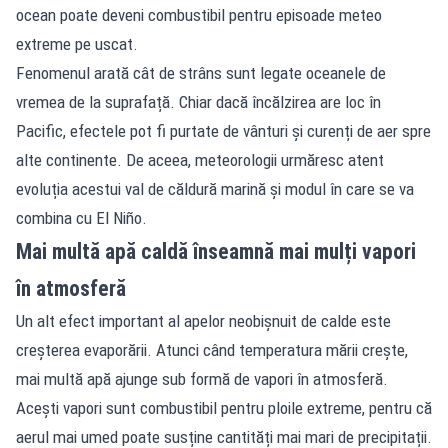
ocean poate deveni combustibil pentru episoade meteo
extreme pe uscat.
Fenomenul arată cât de strâns sunt legate oceanele de
vremea de la suprafață. Chiar dacă încălzirea are loc în
Pacific, efectele pot fi purtate de vânturi și curenți de aer spre
alte continente. De aceea, meteorologii urmăresc atent
evoluția acestui val de căldură marină și modul în care se va
combina cu El Niño.
Mai multă apă caldă înseamnă mai mulți vapori
în atmosferă
Un alt efect important al apelor neobișnuit de calde este
creșterea evaporării. Atunci când temperatura mării crește,
mai multă apă ajunge sub formă de vapori în atmosferă.
Acești vapori sunt combustibil pentru ploile extreme, pentru că
aerul mai umed poate susține cantități mai mari de precipitații.