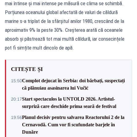
mai întinse și mai intense pe măsură ce clima se schimbă.
Porțiunea oceanului global afectată de valuri de căldură
marine s-a triplat de la sfârșitul anilor 1980, crescând de la
aproximativ 9% la peste 30%. Creșterea arată că oceanele
absorb și păstrează tot mai multă căldură, iar consecințele
pot fi simțite mult dincolo de apă.
CITEȘTE ȘI
Complot dejucat în Serbia: doi bărbați, suspectați
15:50
că plănuiau asasinarea lui Vučić
Start spectaculos la UNTOLD 2026. Artistul-
20:17
surpriză care deschide prima seară de festival
Planul decisiv pentru salvarea Reactorului 2 de la
19:56
Cernavodă. Cum vor fi scufundate barjele în
Dunăre