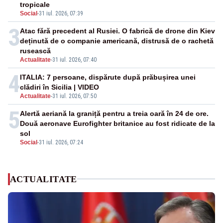
tropicale
Social
-
31 iul. 2026, 07:39
3
Atac fără precedent al Rusiei. O fabrică de drone din Kiev
deținută de o companie americană, distrusă de o rachetă
rusească
Actualitate
-
31 iul. 2026, 07:40
4
ITALIA: 7 persoane, dispărute după prăbușirea unei
clădiri în Sicilia | VIDEO
Actualitate
-
31 iul. 2026, 07:50
5
Alertă aeriană la graniță pentru a treia oară în 24 de ore.
Două aeronave Eurofighter britanice au fost ridicate de la
sol
Social
-
31 iul. 2026, 07:24
ACTUALITATE