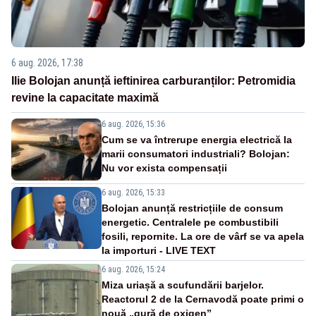
6 aug. 2026, 17:38
Ilie Bolojan anunță ieftinirea carburanților: Petromidia
revine la capacitate maximă
6 aug. 2026, 15:36
Cum se va întrerupe energia electrică la
marii consumatori industriali? Bolojan:
Nu vor exista compensații
6 aug. 2026, 15:33
Bolojan anunță restricțiile de consum
energetic. Centralele pe combustibili
fosili, repornite. La ore de vârf se va apela
la importuri - LIVE TEXT
6 aug. 2026, 15:24
Miza uriașă a scufundării barjelor.
Reactorul 2 de la Cernavodă poate primi o
nouă „gură de oxigen”