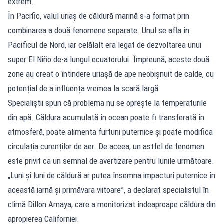
extrem.
În Pacific, valul uriaș de căldură marină s-a format prin
combinarea a două fenomene separate. Unul se afla în
Pacificul de Nord, iar celălalt era legat de dezvoltarea unui
super El Niño de-a lungul ecuatorului. Împreună, aceste două
zone au creat o întindere uriașă de ape neobișnuit de calde, cu
potențial de a influența vremea la scară largă.
Specialiștii spun că problema nu se oprește la temperaturile
din apă. Căldura acumulată în ocean poate fi transferată în
atmosferă, poate alimenta furtuni puternice și poate modifica
circulația curenților de aer. De aceea, un astfel de fenomen
este privit ca un semnal de avertizare pentru lunile următoare.
„Luni și luni de căldură ar putea însemna impacturi puternice în
această iarnă și primăvara viitoare”, a declarat specialistul în
climă Dillon Amaya, care a monitorizat îndeaproape căldura din
apropierea Californiei.