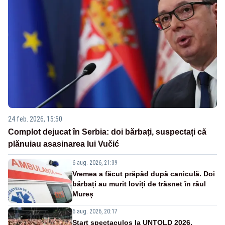
24 feb. 2026, 15:50
Complot dejucat în Serbia: doi bărbați, suspectați că
plănuiau asasinarea lui Vučić
6 aug. 2026, 21:39
Vremea a făcut prăpăd după caniculă. Doi
bărbați au murit loviți de trăsnet în râul
Mureș
6 aug. 2026, 20:17
Start spectaculos la UNTOLD 2026.