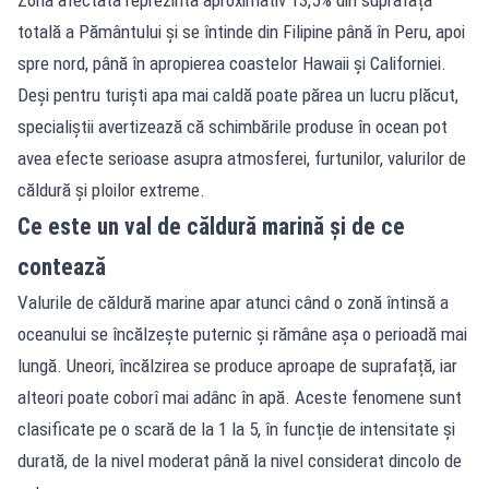
Zona afectată reprezintă aproximativ 13,5% din suprafața
totală a Pământului și se întinde din Filipine până în Peru, apoi
spre nord, până în apropierea coastelor Hawaii și Californiei.
Deși pentru turiști apa mai caldă poate părea un lucru plăcut,
specialiștii avertizează că schimbările produse în ocean pot
avea efecte serioase asupra atmosferei, furtunilor, valurilor de
căldură și ploilor extreme.
Ce este un val de căldură marină și de ce
contează
Valurile de căldură marine apar atunci când o zonă întinsă a
oceanului se încălzește puternic și rămâne așa o perioadă mai
lungă. Uneori, încălzirea se produce aproape de suprafață, iar
alteori poate coborî mai adânc în apă. Aceste fenomene sunt
clasificate pe o scară de la 1 la 5, în funcție de intensitate și
durată, de la nivel moderat până la nivel considerat dincolo de