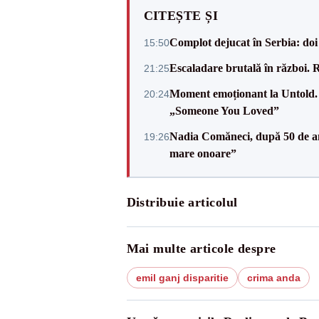
CITEȘTE ȘI
Complot dejucat în Serbia: doi 
15:50
Escaladare brutală în război. R
21:25
Moment emoționant la Untold. L
20:24
„Someone You Loved”
Nadia Comăneci, după 50 de an
19:26
mare onoare”
Distribuie articolul
Mai multe articole despre
emil ganj disparitie
crima anda