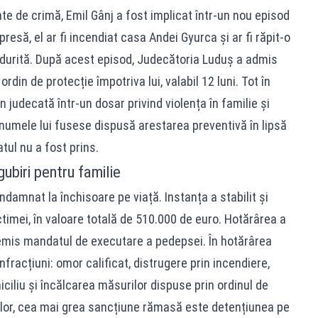
nte de crimă, Emil Gânj a fost implicat într-un nou episod
 presă, el ar fi incendiat casa Andei Gyurca și ar fi răpit-o
durită. După acest episod, Judecătoria Luduș a admis
din de protecție împotriva lui, valabil 12 luni. Tot în
n judecată într-un dosar privind violența în familie și
 numele lui fusese dispusă arestarea preventivă în lipsă
tul nu a fost prins.
biri pentru familie
ondamnat la închisoare pe viață. Instanța a stabilit și
timei, în valoare totală de 510.000 de euro. Hotărârea a
au emis mandatul de executare a pedepsei. În hotărârea
nfracțiuni: omor calificat, distrugere prin incendiere,
ciliu și încălcarea măsurilor dispuse prin ordinul de
elor, cea mai grea sancțiune rămasă este detențiunea pe