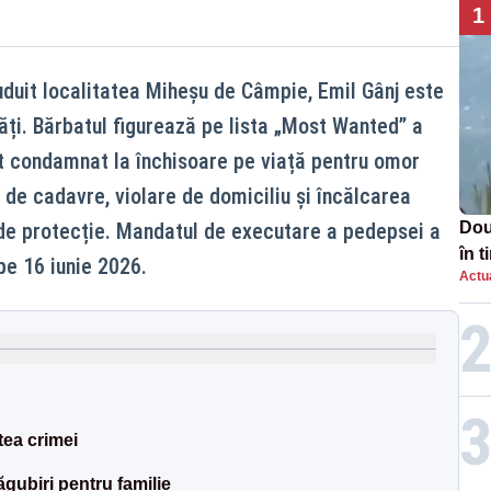
1
uduit localitatea Miheșu de Câmpie, Emil Gânj este
ăți. Bărbatul figurează pe lista „Most Wanted” a
t condamnat la închisoare pe viață pentru omor
e de cadavre, violare de domiciliu și încălcarea
 de protecție. Mandatul de executare a pedepsei a
Două
în 
pe 16 iunie 2026.
Actua
viol
tea crimei
ubiri pentru familie