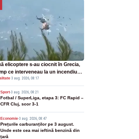
 elicoptere s-au ciocnit în Grecia,
timp ce interveneau la un incendiu
litate
·
3 aug. 2026, 08:17
ent
2
Sport
-
3 aug. 2026, 08:21
Fotbal / SuperLiga, etapa 3: FC Rapid –
CFR Cluj, scor 3-1
3
Economie
-
3 aug. 2026, 08:47
Prețurile carburanților pe 3 august.
Unde este cea mai ieftină benzină din
țară