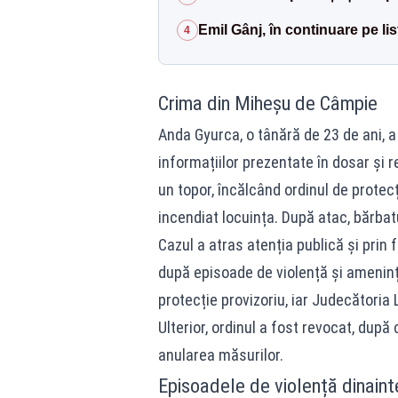
Emil Gânj, în continuare pe lis
4
Crima din Miheșu de Câmpie
Anda Gyurca, o tânără de 23 de ani, a f
informațiilor prezentate în dosar și r
un topor, încălcând ordinul de protecț
incendiat locuința. După atac, bărbatu
Cazul a atras atenția publică și prin f
după episoade de violență și amenințăr
protecție provizoriu, iar Judecătoria
Ulterior, ordinul a fost revocat, după 
anularea măsurilor.
Episoadele de violență dinaint