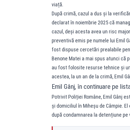
viață.
După crimă, cazul a dus și la verificăr
declarat în noiembrie 2025 că mana
cazul, deși acesta avea un risc majo
preventivă emis pe numele lui Emil Gâ
fost dispuse cercetări prealabile pent
Benone Matei a mai spus atunci că pri
au fost folosite resurse tehnice și um
acestea, la un an de la crimă, Emil Gâ
Emil Gânj, în continuare pe list
Potrivit Poliției Române, Emil Gânj e
și domiciliul în Miheșu de Câmpie. E
după condamnarea la detențiune pe v