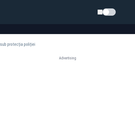
Schimba tema
sub protecția poliției
Advertising