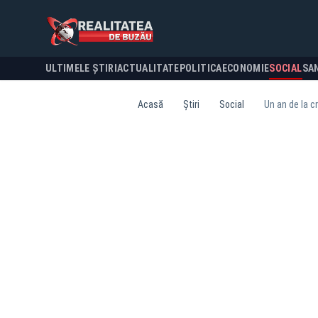
ULTIMELE ȘTIRI
ACTUALITATE
POLITICA
ECONOMIE
SOCIAL
SA
Acasă
Știri
Social
Un an de la c