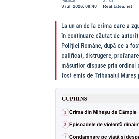
Publicat
Sursă
8 iul. 2026, 08:40
Realitatea.net
La un an de la crima care a zg
în continuare căutat de autorit
Poliției Române, după ce a fos
calificat, distrugere, profanar
măsurilor dispuse prin ordinul
fost emis de Tribunalul Mureș 
CUPRINS
Crima din Miheșu de Câmpie
1
Episoadele de violență dinain
2
Condamnare pe viață și despăg
3