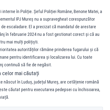
i interne în Poliție. Șeful Poliției Române, Benone Matei, a
gementul IPJ Mureș nu a supravegheat corespunzător
r de escaladare. El a precizat că mandatul de arestare
nj în februarie 2024 nu a fost gestionat corect și că au
ru mai mulți polițiști.
oritatea autorităților rămâne prinderea fugarului și că
ane pentru identificarea și localizarea lui. Cu toate
nj continuă să fie de negăsit.
a celor mai căutați
ste născut în Luduș, județul Mureș, are cetățenie română
l este căutat pentru executarea pedepsei cu închisoarea,
iață.