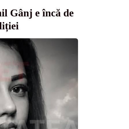
il Gânj e încă de
iției