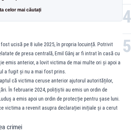
ta celor mai căutați
ost ucisă pe 8 iulie 2025, în propria locuință. Potrivit
elatate de presa centrală, Emil Gânj ar fi intrat în casă cu
ie emis anterior, a lovit victima de mai multe ori și apoi a
l a fugit și nu a mai fost prins.
aptul că victima ceruse anterior ajutorul autorităților,
i. În februarie 2024, polițiștii au emis un ordin de
 Luduș a emis apoi un ordin de protecție pentru șase luni.
ce victima a revenit asupra declarației inițiale și a cerut
ea crimei