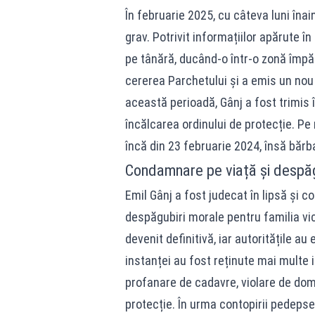
În februarie 2025, cu câteva luni înai
grav. Potrivit informațiilor apărute în
pe tânără, ducând-o într-o zonă împă
cererea Parchetului și a emis un nou or
această perioadă, Gânj a fost trimis î
încălcarea ordinului de protecție. Pe
încă din 23 februarie 2024, însă bărba
Condamnare pe viață și despăgu
Emil Gânj a fost judecat în lipsă și c
despăgubiri morale pentru familia vic
devenit definitivă, iar autoritățile 
instanței au fost reținute mai multe i
profanare de cadavre, violare de domi
protecție. În urma contopirii pedeps