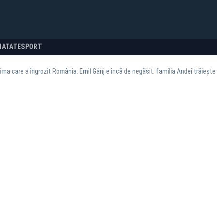
NATATE
SPORT
rima care a îngrozit România. Emil Gânj e încă de negăsit: familia Andei trăiește 