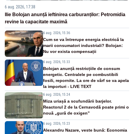
6 aug. 2026, 17:38
Ilie Bolojan anunță ieftinirea carburanților: Petromidia
revine la capacitate maximă
6 aug. 2026, 15:36
Cum se va întrerupe energia electrică la
marii consumatori industriali? Bolojan:
Nu vor exista compensații
6 aug. 2026, 15:33
Bolojan anunță restricțiile de consum
energetic. Centralele pe combustibili
fosili, repornite. La ore de vârf se va apela
la importuri - LIVE TEXT
6 aug. 2026, 15:24
Miza uriașă a scufundării barjelor.
Reactorul 2 de la Cernavodă poate primi o
nouă „gură de oxigen”
6 aug. 2026, 15:23
Alexandru Nazare, veste bună: Economia