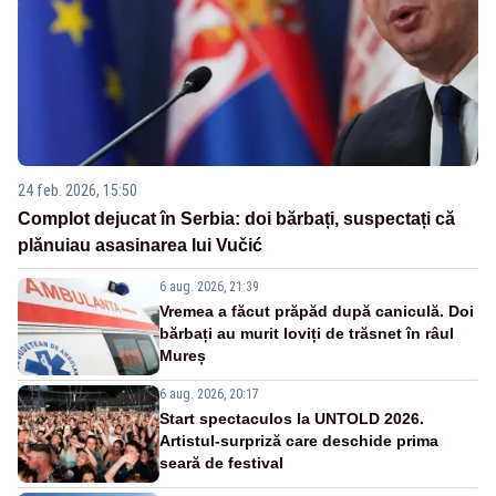
24 feb. 2026, 15:50
Complot dejucat în Serbia: doi bărbați, suspectați că
plănuiau asasinarea lui Vučić
6 aug. 2026, 21:39
Vremea a făcut prăpăd după caniculă. Doi
bărbați au murit loviți de trăsnet în râul
Mureș
6 aug. 2026, 20:17
Start spectaculos la UNTOLD 2026.
Artistul-surpriză care deschide prima
seară de festival