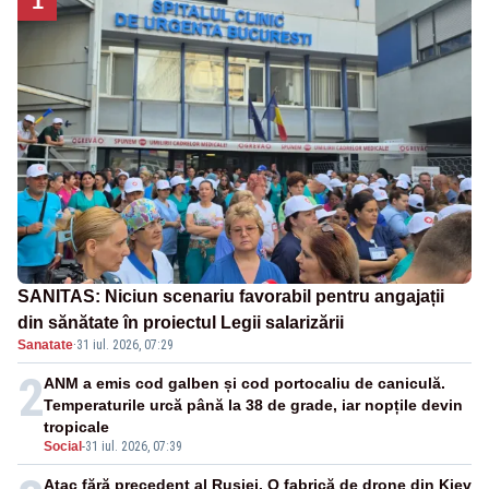
1
SANITAS: Niciun scenariu favorabil pentru angajații
din sănătate în proiectul Legii salarizării
Sanatate
·
31 iul. 2026, 07:29
2
ANM a emis cod galben și cod portocaliu de caniculă.
Temperaturile urcă până la 38 de grade, iar nopțile devin
tropicale
Social
-
31 iul. 2026, 07:39
Atac fără precedent al Rusiei. O fabrică de drone din Kiev