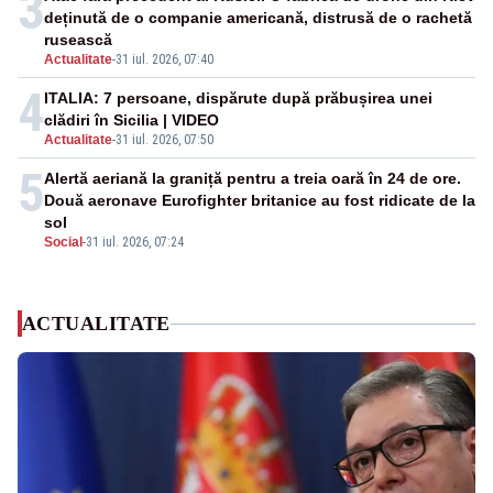
3
deținută de o companie americană, distrusă de o rachetă
rusească
Actualitate
-
31 iul. 2026, 07:40
4
ITALIA: 7 persoane, dispărute după prăbușirea unei
clădiri în Sicilia | VIDEO
Actualitate
-
31 iul. 2026, 07:50
5
Alertă aeriană la graniță pentru a treia oară în 24 de ore.
Două aeronave Eurofighter britanice au fost ridicate de la
sol
Social
-
31 iul. 2026, 07:24
ACTUALITATE