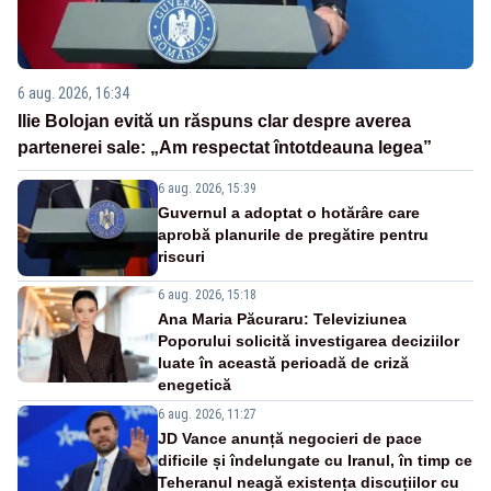
6 aug. 2026, 16:34
Ilie Bolojan evită un răspuns clar despre averea
partenerei sale: „Am respectat întotdeauna legea”
6 aug. 2026, 15:39
Guvernul a adoptat o hotărâre care
aprobă planurile de pregătire pentru
riscuri
6 aug. 2026, 15:18
Ana Maria Păcuraru: Televiziunea
Poporului solicită investigarea deciziilor
luate în această perioadă de criză
enegetică
6 aug. 2026, 11:27
JD Vance anunță negocieri de pace
dificile și îndelungate cu Iranul, în timp ce
Teheranul neagă existența discuțiilor cu