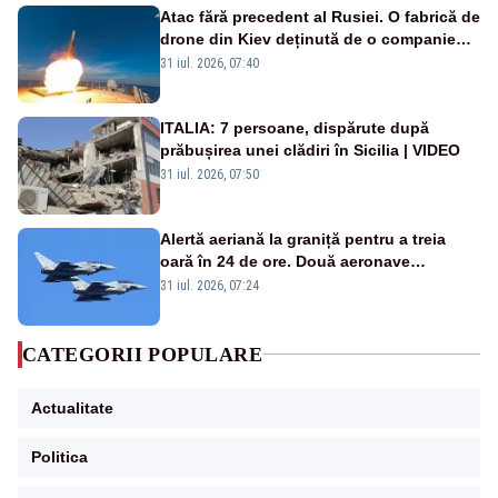
Atac fără precedent al Rusiei. O fabrică de
drone din Kiev deținută de o companie
americană, distrusă de o rachetă
31 iul. 2026, 07:40
rusească
ITALIA: 7 persoane, dispărute după
prăbușirea unei clădiri în Sicilia | VIDEO
31 iul. 2026, 07:50
Alertă aeriană la graniță pentru a treia
oară în 24 de ore. Două aeronave
Eurofighter britanice au fost ridicate de la
31 iul. 2026, 07:24
sol
CATEGORII POPULARE
Actualitate
Politica