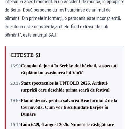
intervin în acest moment la un accident de muncă, în apropiere
de Boita. Două persoane au fost surprinse de un mal de
pământ. Din primele informații, o persoană este inconștientă,
iar a doua este conștientă,ambele fiind extrase de sub
pământ”, este anunțul SAJ.
CITEȘTE ȘI
Complot dejucat în Serbia: doi bărbați, suspectați
15:50
că plănuiau asasinarea lui Vučić
Start spectaculos la UNTOLD 2026. Artistul-
20:17
surpriză care deschide prima seară de festival
Planul decisiv pentru salvarea Reactorului 2 de la
19:56
Cernavodă. Cum vor fi scufundate barjele în
Dunăre
Loto 6/49, 6 august 2026. Numerele câștigătoare
19:19