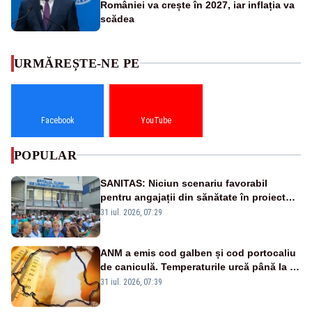
României va crește în 2027, iar inflația va
scădea
URMĂREȘTE-NE PE
Facebook
YouTube
POPULAR
SANITAS: Niciun scenariu favorabil
pentru angajații din sănătate în proiectul
Legii salarizării
31 iul. 2026, 07:29
ANM a emis cod galben și cod portocaliu
de caniculă. Temperaturile urcă până la 38
de grade, iar nopțile devin tropicale
31 iul. 2026, 07:39