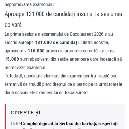
nepromovarea examenului.
Aproape 131.000 de candidați înscriși la sesiunea
de vară
La prima sesiune a examenului de Bacalaureat 2026 s-au
înscris aproape
131.000 de candidați
. Dintre aceștia,
aproximativ
116.000
provin din promoția curentă, iar circa
15.000
sunt absolvenți din seriile anterioare care încearcă să
promoveze examenul.
Totodată, candidații eliminați din examen pentru fraudă sau
tentativă de fraudă pierd dreptul de a participa la următoarele
două sesiuni ale examenului de Bacalaureat.
CITEȘTE ȘI
Complot dejucat în Serbia: doi bărbați, suspectați
15:50