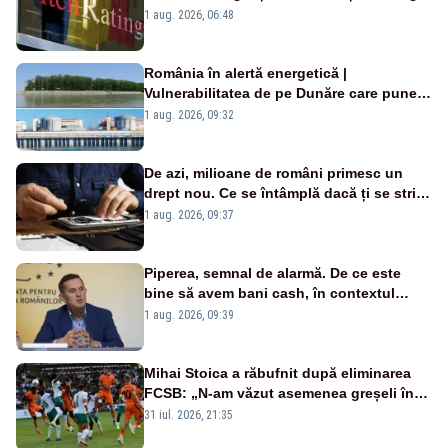
„BBB-” cu perspectivă negativă
1 aug. 2026, 06:48
România în alertă energetică |
Vulnerabilitatea de pe Dunăre care pune
în pericol Centrala Cernavodă era
1 aug. 2026, 09:32
cunoscută de pe vremea lui Ceaușescu
De azi, milioane de români primesc un
drept nou. Ce se întâmplă dacă ți se strică
un produs
1 aug. 2026, 09:37
Piperea, semnal de alarmă. De ce este
bine să avem bani cash, în contextul
alertei energetice?
1 aug. 2026, 09:39
Mihai Stoica a răbufnit după eliminarea
FCSB: „N-am văzut asemenea greșeli în
190 de meciuri europene”
31 iul. 2026, 21:35