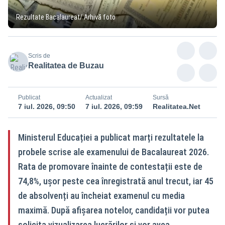
Rezultate Bacalaureat/ Arhivă foto
Scris de
Realitatea de Buzau
Publicat
Actualizat
Sursă
7 iul. 2026, 09:50
7 iul. 2026, 09:59
Realitatea.Net
Ministerul Educației a publicat marți rezultatele la
probele scrise ale examenului de Bacalaureat 2026.
Rata de promovare înainte de contestații este de
74,8%, ușor peste cea înregistrată anul trecut, iar 45
de absolvenți au încheiat examenul cu media
maximă. După afișarea notelor, candidații vor putea
solicita vizualizarea lucrărilor și vor avea