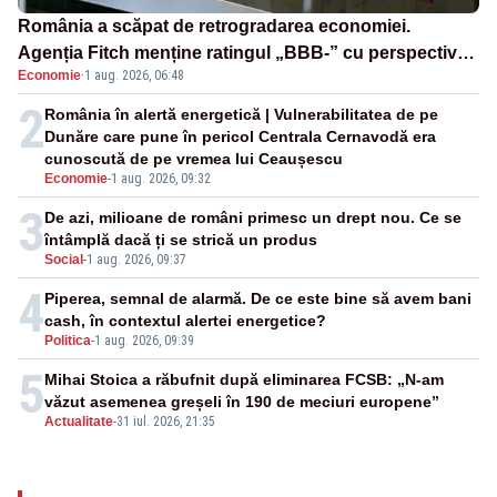
România a scăpat de retrogradarea economiei.
Agenția Fitch menține ratingul „BBB-” cu perspectivă
Economie
·
1 aug. 2026, 06:48
negativă
2
România în alertă energetică | Vulnerabilitatea de pe
Dunăre care pune în pericol Centrala Cernavodă era
cunoscută de pe vremea lui Ceaușescu
Economie
-
1 aug. 2026, 09:32
3
De azi, milioane de români primesc un drept nou. Ce se
întâmplă dacă ți se strică un produs
Social
-
1 aug. 2026, 09:37
4
Piperea, semnal de alarmă. De ce este bine să avem bani
cash, în contextul alertei energetice?
Politica
-
1 aug. 2026, 09:39
5
Mihai Stoica a răbufnit după eliminarea FCSB: „N-am
văzut asemenea greșeli în 190 de meciuri europene”
Actualitate
-
31 iul. 2026, 21:35