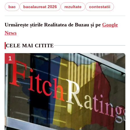
bac
bacalaureat 2026
rezultate
contestatii
Urmărește știrile Realitatea de Buzau și pe
Google
News
CELE MAI CITITE
1