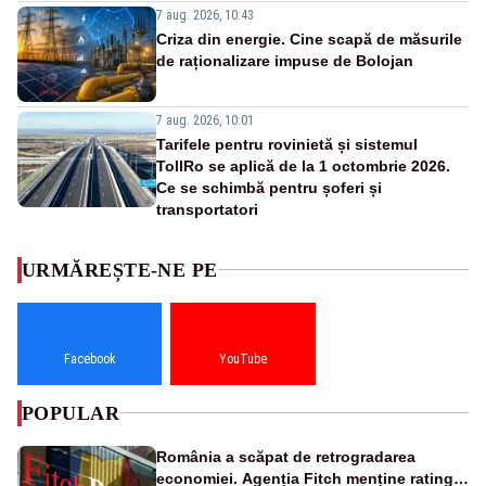
7 aug. 2026, 10:43
Criza din energie. Cine scapă de măsurile
de raționalizare impuse de Bolojan
7 aug. 2026, 10:01
Tarifele pentru rovinietă și sistemul
TollRo se aplică de la 1 octombrie 2026.
Ce se schimbă pentru șoferi și
transportatori
URMĂREȘTE-NE PE
Facebook
YouTube
POPULAR
România a scăpat de retrogradarea
economiei. Agenția Fitch menține ratingul