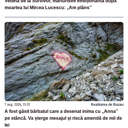
Vedeta de la Survivor, mărturisire emoționantă după
moartea lui Mircea Lucescu: „Am plâns”
7 aug. 2026, 15:01
Realitatea de Buzau
A fost găsit bărbatul care a desenat inima cu „Anna”
pe stâncă. Va șterge mesajul și riscă amendă de mii de
lei