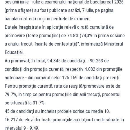
sesiunii iunie - iulie a examenului naţional de bacalaureat 2026
(prima afişare) au fost publicate astăzi, 7 iulie, pe pagina
bacalaureat.edu.ro
şi în centrele de examen.
Datele înregistrate în aplicaţie relevă o rată cumulată de
promovare (toate promoţiile) de 74.8% (74,3% în prima sesiune
a anului trecut, înainte de contestaţii)”, informează Ministerul
Educaţiei.
Au promovat, în total, 94.345 de candidaţi - 90.263 de
candidaţi din promoţia curentă, respectiv 4.082 din promoţiile
anterioare - din numărul celor 126.169 de candidaţi prezenţi.
Pentru promoţia curentă, rata de reuşită/promovare este de
79.7%, în timp ce pentru promoţiile din anii trecuţi, procentul
se situează la 31.7%.
45 de candidaţi au încheiat probele scrise cu media 10.
16.217 de elevi din toate promoţiile au obţinut medii situate în
intervalul 9 - 9.49.