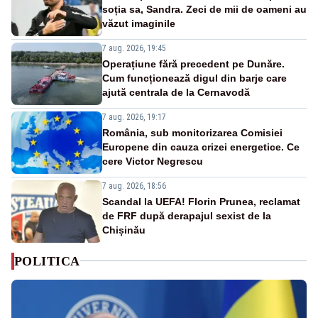
soția sa, Sandra. Zeci de mii de oameni au
văzut imaginile
7 aug. 2026, 19:45
Operațiune fără precedent pe Dunăre.
Cum funcționează digul din barje care
ajută centrala de la Cernavodă
7 aug. 2026, 19:17
România, sub monitorizarea Comisiei
Europene din cauza crizei energetice. Ce
cere Victor Negrescu
7 aug. 2026, 18:56
Scandal la UEFA! Florin Prunea, reclamat
de FRF după derapajul sexist de la
Chișinău
POLITICA