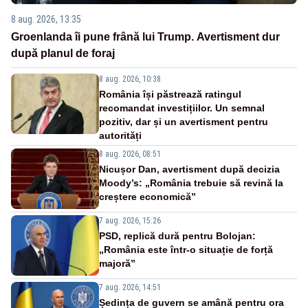
8 aug. 2026, 13:35
Groenlanda îi pune frână lui Trump. Avertisment dur
după planul de foraj
8 aug. 2026, 10:38
România își păstrează ratingul
recomandat investițiilor. Un semnal
pozitiv, dar și un avertisment pentru
autorități
8 aug. 2026, 08:51
Nicușor Dan, avertisment după decizia
Moody’s: „România trebuie să revină la
creștere economică”
7 aug. 2026, 15:26
PSD, replică dură pentru Bolojan:
„România este într-o situație de forță
majoră”
7 aug. 2026, 14:51
Ședința de guvern se amână pentru ora