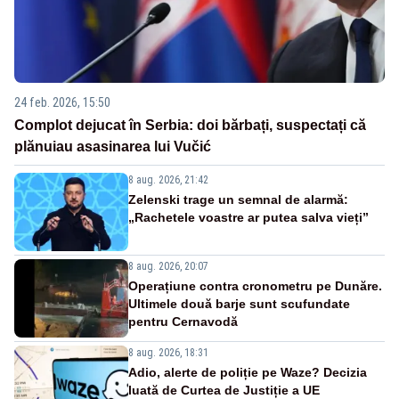
24 feb. 2026, 15:50
Complot dejucat în Serbia: doi bărbați, suspectați că
plănuiau asasinarea lui Vučić
8 aug. 2026, 21:42
Zelenski trage un semnal de alarmă:
„Rachetele voastre ar putea salva vieți”
8 aug. 2026, 20:07
Operațiune contra cronometru pe Dunăre.
Ultimele două barje sunt scufundate
pentru Cernavodă
8 aug. 2026, 18:31
Adio, alerte de poliție pe Waze? Decizia
luată de Curtea de Justiție a UE