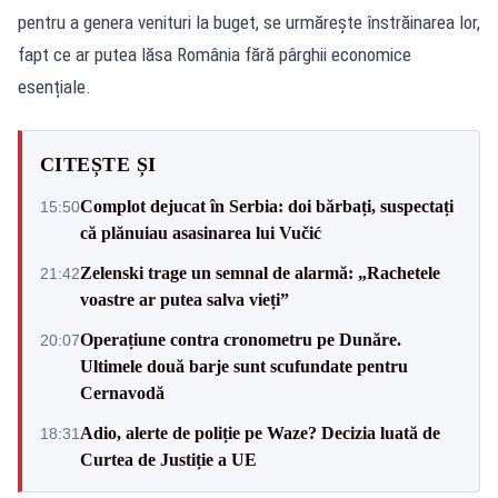
pentru a genera venituri la buget, se urmărește înstrăinarea lor,
fapt ce ar putea lăsa România fără pârghii economice
esențiale.
CITEȘTE ȘI
Complot dejucat în Serbia: doi bărbați, suspectați
15:50
că plănuiau asasinarea lui Vučić
Zelenski trage un semnal de alarmă: „Rachetele
21:42
voastre ar putea salva vieți”
Operațiune contra cronometru pe Dunăre.
20:07
Ultimele două barje sunt scufundate pentru
Cernavodă
Adio, alerte de poliție pe Waze? Decizia luată de
18:31
Curtea de Justiție a UE