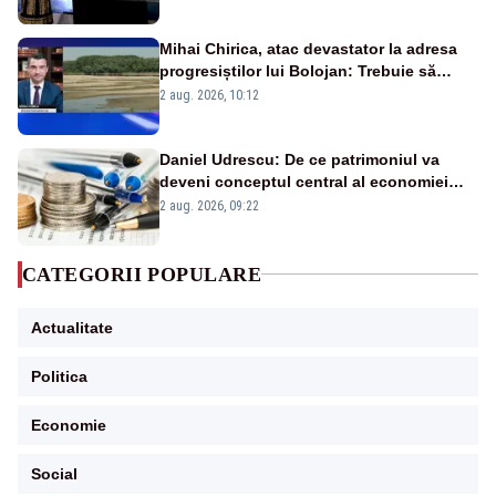
Mihai Chirica, atac devastator la adresa
progresiștilor lui Bolojan: Trebuie să
protejăm și natura, dar nu șținem omaneii
2 aug. 2026, 10:12
în stare permanentă de alertă
Daniel Udrescu: De ce patrimoniul va
deveni conceptul central al economiei
viitoare?
2 aug. 2026, 09:22
CATEGORII POPULARE
Actualitate
Politica
Economie
Social