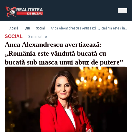
Acasă
Știri
Social
Anca Alexandrescu avertizează: „România este vândută bucată cu bucată sub masca unui abuz de putere”
·
SOCIAL
3 min citire
Anca Alexandrescu avertizează:
„România este vândută bucată cu
bucată sub masca unui abuz de putere”