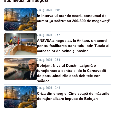
sub media lunii august
7 aug. 2026, 13:02
În intervalul orar de seară, consumul de
curent „a scăzut cu 200-300 de megawați”
7 aug. 2026, 10:57
ANSVSA a negociat, la Ankara, un acord
pentru facilitarea tranzitului prin Turcia al
carcaselor de ovine și bovine
7 aug. 2026, 10:51
Bolojan: Nivelul Dunării asigură o
funcționare a centralei de la Cernavodă
de patru-cinci zile dacă debitele vor
scădea
7 aug. 2026, 10:43
Criza din energie. Cine scapă de măsurile
de raționalizare impuse de Bolojan