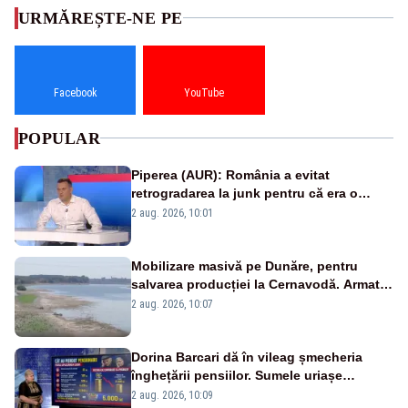
URMĂREȘTE-NE PE
Facebook
YouTube
POPULAR
Piperea (AUR): România a evitat
retrogradarea la junk pentru că era o
catastrofă pentru bănci și fondurile de
2 aug. 2026, 10:01
pensii
Mobilizare masivă pe Dunăre, pentru
salvarea producției la Cernavodă. Armata
va detona o stâncă și va devia apa
2 aug. 2026, 10:07
fluviului - IMAGINI AERIENE
Dorina Barcari dă în vileag șmecheria
înghețării pensiilor. Sumele uriașe
pierdute de fiecare român
2 aug. 2026, 10:09