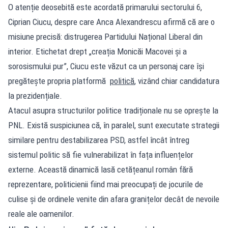
O atenție deosebită este acordată primarului sectorului 6,
Ciprian Ciucu, despre care Anca Alexandrescu afirmă că are o
misiune precisă: distrugerea Partidului Național Liberal din
interior. Etichetat drept „creația Monicăi Macovei și a
sorosismului pur”, Ciucu este văzut ca un personaj care își
pregătește propria platformă
politică
, vizând chiar candidatura
la prezidențiale.
Atacul asupra structurilor politice tradiționale nu se oprește la
PNL. Există suspiciunea că, în paralel, sunt executate strategii
similare pentru destabilizarea PSD, astfel încât întreg
sistemul politic să fie vulnerabilizat în fața influențelor
externe. Această dinamică lasă cetățeanul român fără
reprezentare, politicienii fiind mai preocupați de jocurile de
culise și de ordinele venite din afara granițelor decât de nevoile
reale ale oamenilor.