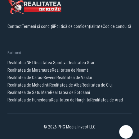
Contact
Termeni și condiții
Politică de confidențialitate
Cod de conduită
Parteneri:
Realitatea.NET
Realitatea Sportiva
Realitatea Star
Realitatea de Maramures
Realitatea de Neamt
Realitatea de Caras-Severin
Realitatea de Vaslui
Realitatea de Mehedinti
Realitatea de Alba
Realitatea de Cluj
Realitatea de Satu Mare
Realitatea de Botosani
Realitatea de Hunedoara
Realitatea de Harghita
Realitatea de Arad
© 2026 PHG Media Invest LLC
Facebook
YouTube