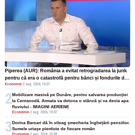
Piperea (AUR): România a evitat retrogradarea la junk
pentru că era o catastrofă pentru bănci și fondurile de
Economie
·
2 aug. 2026, 10:01
pensii
2
Mobilizare masivă pe Dunăre, pentru salvarea producției
la Cernavodă. Armata va detona o stâncă și va devia apa
fluviului - IMAGINI AERIENE
Economie
-
2 aug. 2026, 10:07
3
Dorina Barcari dă în vileag șmecheria înghețării pensiilor.
Sumele uriașe pierdute de fiecare român
Economie
-
2 aug. 2026, 10:09