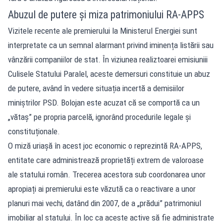
Abuzul de putere și miza patrimoniului RA-APPS
Vizitele recente ale premierului la Ministerul Energiei sunt
interpretate ca un semnal alarmant privind iminența listării sau
vânzării companiilor de stat. În viziunea realiztoarei emisiuniii
Culisele Statului Paralel, aceste demersuri constituie un abuz
de putere, având în vedere situația incertă a demisiilor
miniștrilor PSD. Bolojan este acuzat că se comportă ca un
„vătaș” pe propria parcelă, ignorând procedurile legale și
constituționale.
O miză uriașă în acest joc economic o reprezintă RA-APPS,
entitate care administrează proprietăți extrem de valoroase
ale statului român. Trecerea acestora sub coordonarea unor
apropiați ai premierului este văzută ca o reactivare a unor
planuri mai vechi, datând din 2007, de a „prădui” patrimoniul
imobiliar al statului. În loc ca aceste active să fie administrate