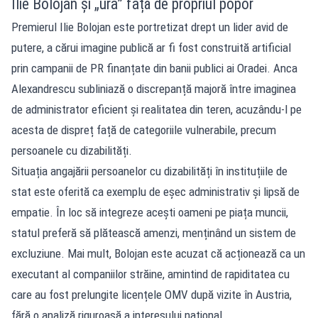
Ilie Bolojan și „ura” față de propriul popor
Premierul Ilie Bolojan este portretizat drept un lider avid de
putere, a cărui imagine publică ar fi fost construită artificial
prin campanii de PR finanțate din banii publici ai Oradei. Anca
Alexandrescu subliniază o discrepanță majoră între imaginea
de administrator eficient și realitatea din teren, acuzându-l pe
acesta de dispreț față de categoriile vulnerabile, precum
persoanele cu dizabilități.
Situația angajării persoanelor cu dizabilități în instituțiile de
stat este oferită ca exemplu de eșec administrativ și lipsă de
empatie. În loc să integreze acești oameni pe piața muncii,
statul preferă să plătească amenzi, menținând un sistem de
excluziune. Mai mult, Bolojan este acuzat că acționează ca un
executant al companiilor străine, amintind de rapiditatea cu
care au fost prelungite licențele OMV după vizite în Austria,
fără o analiză riguroasă a interesului național.