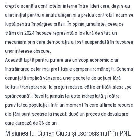
drept o scenă a conflictelor interne între lideri care, deși s-au
aliat inițial pentru a anula alegeri și a prelua controlul, acum se
luptă pentru împărțirea prăzii. În opinia jurnalistei, ceea ce
trăim din 2024 încoace reprezintă o lovitură de stat, un
mecanism prin care democrația a fost suspendată în favoarea
unor interese obscure.
Această luptă pentru putere are un scop economic clar:
înstrăinarea celor mai profitabile companii românești. Schema
denunțată implică vânzarea unor pachete de acțiuni fără
licitații transparente, la prețuri reduse, către entități alese „pe
sprânceană”. Revolta jurnalistei este îndreptată și către
pasivitatea populației, într-un moment în care ultimele resurse
ale țării sunt scoase la mezat, după un proces de devalizare
care durează de 36 de ani.
Misiunea lui Ciprian Ciucu și „sorosismul” în PNL