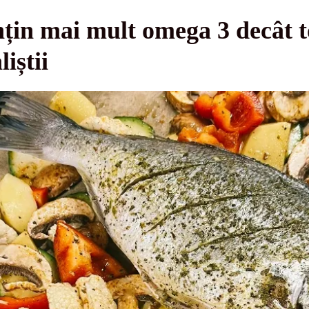
țin mai mult omega 3 decât t
iștii