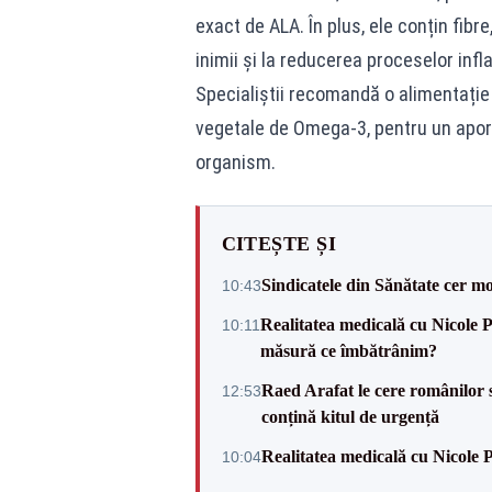
exact de ALA. În plus, ele conțin fibr
inimii și la reducerea proceselor infl
Specialiștii recomandă o alimentație 
vegetale de Omega-3, pentru un aport 
organism.
CITEȘTE ȘI
Sindicatele din Sănătate cer mo
10:43
Realitatea medicală cu Nicole 
10:11
măsură ce îmbătrânim?
Raed Arafat le cere românilor 
12:53
conțină kitul de urgență
Realitatea medicală cu Nicole 
10:04