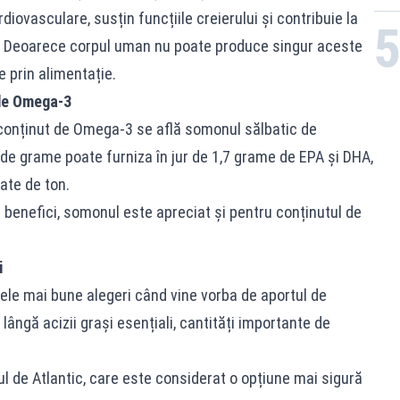
iovasculare, susțin funcțiile creierului și contribuie la
m. Deoarece corpul uman nu poate produce singur aceste
e prin alimentație.
de Omega-3
t conținut de Omega-3 se află somonul sălbatic de
 de grame poate furniza în jur de 1,7 grame de EPA și DHA,
ate de ton.
i benefici, somonul este apreciat și pentru conținutul de
i
ele mai bune alegeri când vine vorba de aportul de
ângă acizii grași esențiali, cantități importante de
l de Atlantic, care este considerat o opțiune mai sigură