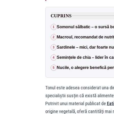
CUPRINS
Somonul sălbatic – o sursă 
1
Macroul, recomandat de nutriț
2
Sardinele – mici, dar foarte nut
3
Semințele de chia – lider în c
4
Nucile, o alegere benefică pe
5
Tonul este adesea considerat una di
specialiștii susțin că există alimente
Potrivit unui material publicat de
Eat
origine vegetală, oferă cantități mai 