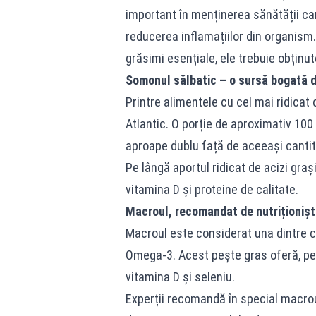
important în menținerea sănătății card
reducerea inflamațiilor din organis
grăsimi esențiale, ele trebuie obținut
Somonul sălbatic – o sursă bogată 
Printre alimentele cu cel mai ridica
Atlantic. O porție de aproximativ 100
aproape dublu față de aceeași cantit
Pe lângă aportul ridicat de acizi graș
vitamina D și proteine de calitate.
Macroul, recomandat de nutriționișt
Macroul este considerat una dintre c
Omega-3. Acest pește gras oferă, pe l
vitamina D și seleniu.
Experții recomandă în special macrou