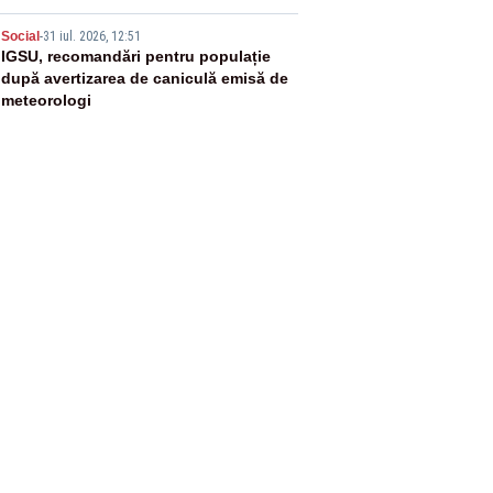
5
Social
-
31 iul. 2026, 12:51
IGSU, recomandări pentru populație
după avertizarea de caniculă emisă de
meteorologi