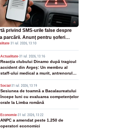
rtă privind SMS-urile false despre
a parcării. Anunț pentru șoferi
litate
·
31 iul. 2026, 13:10
pra unei noi metode de fraudă
ine
2
Actualitate
-
31 iul. 2026, 13:16
Reacția clubului Dinamo după tragicul
accident din Argeș: Un membru al
staff-ului medical a murit, antrenorul
Adrian Ropotan este în spital
3
Social
-
31 iul. 2026, 13:19
Sesiunea de toamnă a Bacalaureatului
începe luni cu evaluarea competențelor
orale la Limba română
4
Economie
-
31 iul. 2026, 13:22
ANPC a amendat peste 1.250 de
operatori economici