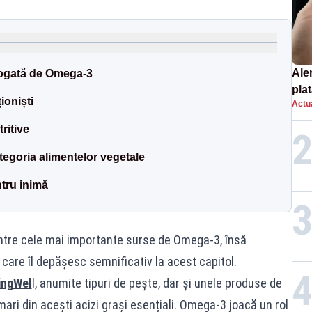
Ale
bogată de Omega-3
plat
ioniști
Actua
asu
onl
ritive
ategoria alimentelor vegetale
ntru inimă
ntre cele mai importante surse de Omega-3, însă
 care îl depășesc semnificativ la acest capitol.
ingWel
l, anumite tipuri de pește, dar și unele produse de
mari din acești acizi grași esențiali. Omega-3 joacă un rol