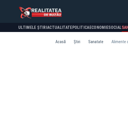
ULTIMELE ȘTIRI
ACTUALITATE
POLITICA
ECONOMIE
SOCIAL
SA
Acasă
Știri
Sanatate
Alimente c