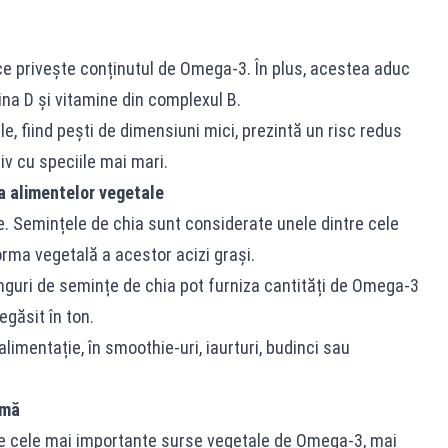
ce privește conținutul de Omega-3. În plus, acestea aduc
mina D și vitamine din complexul B.
e, fiind pești de dimensiuni mici, prezintă un risc redus
v cu speciile mai mari.
ia alimentelor vegetale
. Semințele de chia sunt considerate unele dintre cele
rma vegetală a acestor acizi grași.
 linguri de semințe de chia pot furniza cantități de Omega-3
egăsit în ton.
alimentație, în smoothie-uri, iaurturi, budinci sau
imă
ntre cele mai importante surse vegetale de Omega-3, mai