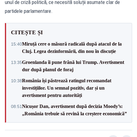
unul de criză politică, ce necesită soluții asumate clar de
partidele parlamentare.
CITEȘTE ȘI
Miruță cere o măsură radicală după atacul de la
15:40
Cluj. Legea dezinformării, din nou în discuție
Groenlanda îi pune frână lui Trump. Avertisment
13:35
dur după planul de foraj
România își păstrează ratingul recomandat
10:38
investițiilor. Un semnal pozitiv, dar și un
avertisment pentru autorități
Nicușor Dan, avertisment după decizia Moody’s:
08:51
„România trebuie să revină la creștere economică”