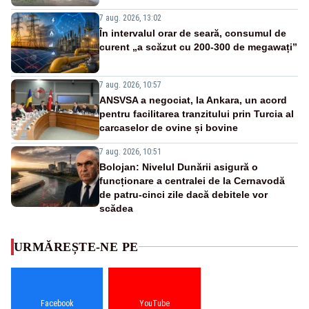
7 aug. 2026, 13:02
În intervalul orar de seară, consumul de
curent „a scăzut cu 200-300 de megawați”
7 aug. 2026, 10:57
ANSVSA a negociat, la Ankara, un acord
pentru facilitarea tranzitului prin Turcia al
carcaselor de ovine și bovine
7 aug. 2026, 10:51
Bolojan: Nivelul Dunării asigură o
funcționare a centralei de la Cernavodă
de patru-cinci zile dacă debitele vor
scădea
URMĂREȘTE-NE PE
Facebook
YouTube