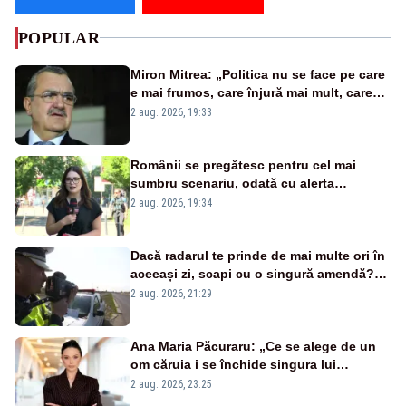
POPULAR
Miron Mitrea: „Politica nu se face pe care
e mai frumos, care înjură mai mult, care
țipă mai tare, ci pe proiecte”
2 aug. 2026, 19:33
Românii se pregătesc pentru cel mai
sumbru scenariu, odată cu alerta
energetică
2 aug. 2026, 19:34
Dacă radarul te prinde de mai multe ori în
aceeași zi, scapi cu o singură amendă?
Ce spune legea
2 aug. 2026, 21:29
Ana Maria Păcuraru: „Ce se alege de un
om căruia i se închide singura lui
portiță?”
2 aug. 2026, 23:25