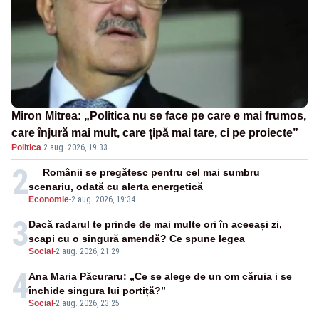
Miron Mitrea: „Politica nu se face pe care e mai frumos,
care înjură mai mult, care țipă mai tare, ci pe proiecte”
Politica
·
2 aug. 2026, 19:33
2
Românii se pregătesc pentru cel mai sumbru
scenariu, odată cu alerta energetică
Economie
-
2 aug. 2026, 19:34
3
Dacă radarul te prinde de mai multe ori în aceeași zi,
scapi cu o singură amendă? Ce spune legea
Social
-
2 aug. 2026, 21:29
4
Ana Maria Păcuraru: „Ce se alege de un om căruia i se
închide singura lui portiță?”
Social
-
2 aug. 2026, 23:25