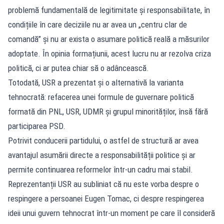
problemă fundamentală de legitimitate și responsabilitate, în
condițiile în care deciziile nu ar avea un „centru clar de
comandă” și nu ar exista o asumare politică reală a măsurilor
adoptate. În opinia formațiunii, acest lucru nu ar rezolva criza
politică, ci ar putea chiar să o adâncească.
Totodată, USR a prezentat și o alternativă la varianta
tehnocrată: refacerea unei formule de guvernare politică
formată din PNL, USR, UDMR și grupul minorităților, însă fără
participarea PSD.
Potrivit conducerii partidului, o astfel de structură ar avea
avantajul asumării directe a responsabilității politice și ar
permite continuarea reformelor într-un cadru mai stabil.
Reprezentanții USR au subliniat că nu este vorba despre o
respingere a persoanei Eugen Tomac, ci despre respingerea
ideii unui guvern tehnocrat într-un moment pe care îl consideră