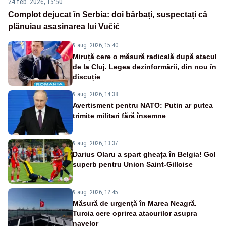
24 feb. 2026, 15:50
Complot dejucat în Serbia: doi bărbați, suspectați că
plănuiau asasinarea lui Vučić
9 aug. 2026, 15:40
Miruță cere o măsură radicală după atacul
de la Cluj. Legea dezinformării, din nou în
discuție
9 aug. 2026, 14:38
Avertisment pentru NATO: Putin ar putea
trimite militari fără însemne
9 aug. 2026, 13:37
Darius Olaru a spart gheața în Belgia! Gol
superb pentru Union Saint-Gilloise
9 aug. 2026, 12:45
Măsură de urgență în Marea Neagră.
Turcia cere oprirea atacurilor asupra
navelor