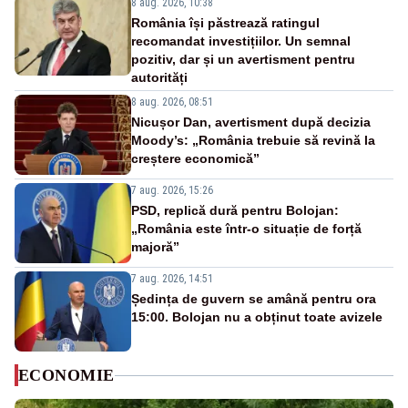
8 aug. 2026, 10:38
România își păstrează ratingul
recomandat investițiilor. Un semnal
pozitiv, dar și un avertisment pentru
autorități
8 aug. 2026, 08:51
Nicușor Dan, avertisment după decizia
Moody’s: „România trebuie să revină la
creștere economică”
7 aug. 2026, 15:26
PSD, replică dură pentru Bolojan:
„România este într-o situație de forță
majoră”
7 aug. 2026, 14:51
Ședința de guvern se amână pentru ora
15:00. Bolojan nu a obținut toate avizele
ECONOMIE