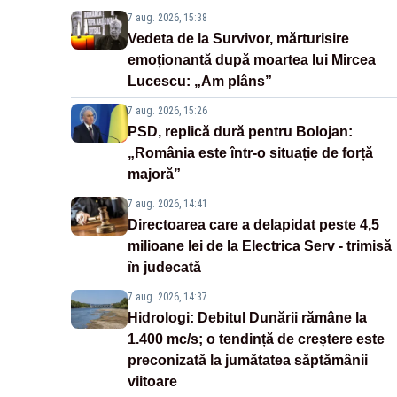
7 aug. 2026, 15:38
Vedeta de la Survivor, mărturisire
emoționantă după moartea lui Mircea
Lucescu: „Am plâns”
7 aug. 2026, 15:26
PSD, replică dură pentru Bolojan:
„România este într-o situație de forță
majoră”
7 aug. 2026, 14:41
Directoarea care a delapidat peste 4,5
milioane lei de la Electrica Serv - trimisă
în judecată
7 aug. 2026, 14:37
Hidrologi: Debitul Dunării rămâne la
1.400 mc/s; o tendință de creștere este
preconizată la jumătatea săptămânii
viitoare