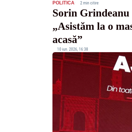
·
POLITICA
2 min citire
Sorin Grindeanu e
„Asistăm la o masc
acasă”
10 iun. 2026, 16:38