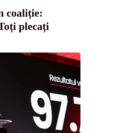
 coaliție:
oți plecați