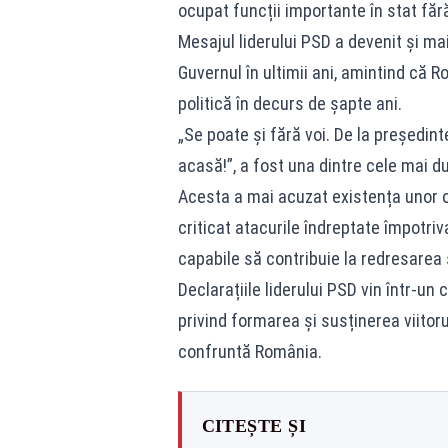
ocupat funcții importante în stat fără
Mesajul liderului PSD a devenit și ma
Guvernul în ultimii ani, amintind că 
politică în decurs de șapte ani.
„Se poate și fără voi. De la președint
acasă!”, a fost una dintre cele mai d
Acesta a mai acuzat existența unor or
criticat atacurile îndreptate împotri
capabile să contribuie la redresarea
Declarațiile liderului PSD vin într-un
privind formarea și susținerea viitor
confruntă România.
CITEȘTE ȘI