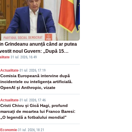
in Grindeanu anunță când ar putea
învestit noul Guvern: „După 15
litate
·
31 iul. 2026, 16:49
ust sunt șanse mai mari”
2
Actualitate
-
31 iul. 2026, 17:19
Comisia Europeană intervine după
incidentele cu inteligența artificială.
OpenAI și Anthropic, vizate
3
Actualitate
-
31 iul. 2026, 17:46
Cristi Chivu și Gică Hagi, profund
marcați de moartea lui Franco Baresi:
„O legendă a fotbalului mondial”
Economie
-
31 iul. 2026, 18:21