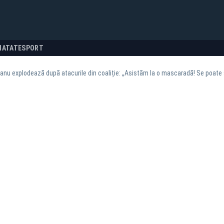
NATATE
SPORT
anu explodează după atacurile din coaliție: „Asistăm la o mascaradă! Se poate și