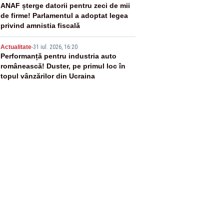
4
ANAF șterge datorii pentru zeci de mii
de firme! Parlamentul a adoptat legea
privind amnistia fiscală
5
Actualitate
-
31 iul. 2026, 16:20
Performanță pentru industria auto
românească! Duster, pe primul loc în
topul vânzărilor din Ucraina