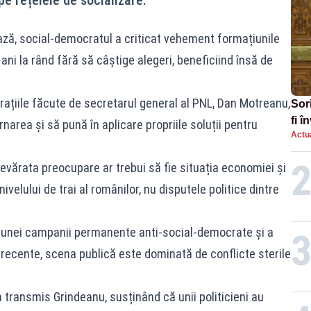
ează, social-democratul a criticat vehement formațiunile
 ani la rând fără să câștige alegeri, beneficiind însă de
rațiile făcute de secretarul general al PNL, Dan Motreanu,
Sor
fi 
narea și să pună în aplicare propriile soluții pentru
Actua
aug
devărata preocupare ar trebui să fie situația economiei și
elului de trai al românilor, nu disputele politice dintre
 unei campanii permanente anti-social-democrate și a
 recente, scena publică este dominată de conflicte sterile
transmis Grindeanu, susținând că unii politicieni au