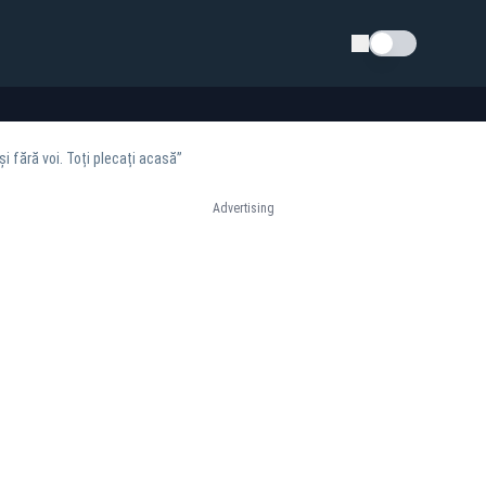
Schimba tema
 fără voi. Toți plecați acasă”
Advertising