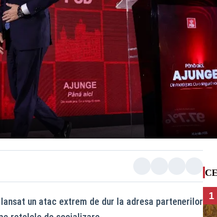
CE
1
 lansat un atac extrem de dur la adresa partenerilor
 pe rețelele de socializare.