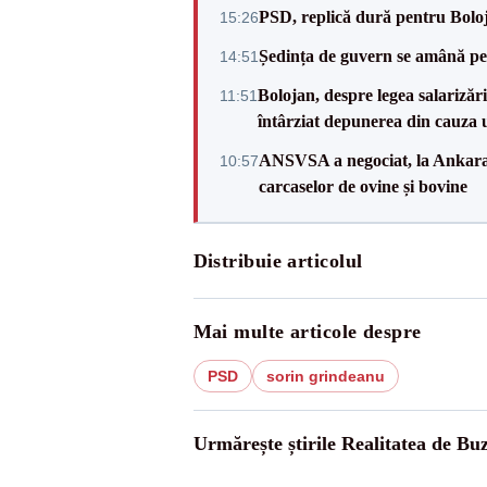
PSD, replică dură pentru Boloj
15:26
Ședința de guvern se amână pen
14:51
Bolojan, despre legea salarizăr
11:51
întârziat depunerea din cauza u
ANSVSA a negociat, la Ankara, 
10:57
carcaselor de ovine și bovine
Distribuie articolul
Mai multe articole despre
PSD
sorin grindeanu
Urmărește știrile Realitatea de Bu