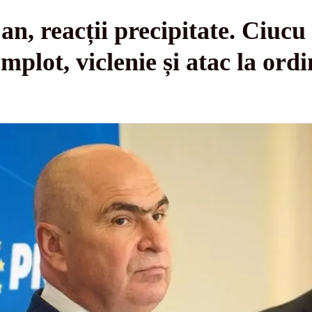
an, reacții precipitate. Ciuc
plot, viclenie și atac la ord