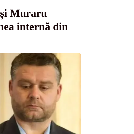
u și Muraru
inea internă din