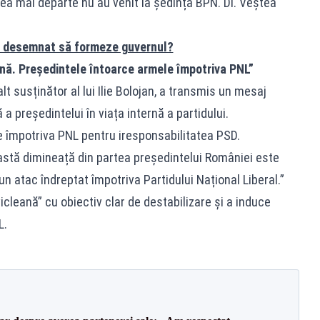
ea mai departe nu au venit la ședința BPN. Dl. Veștea
NL desemnat să formeze guvernul?
nă. Președintele întoarce armele împotriva PNL”
t susținător al lui Ilie Bolojan, a transmis un mesaj
 a președintelui în viața internă a partidului.
 împotriva PNL pentru iresponsabilitatea PSD.
stă dimineață din partea președintelui României este
n atac îndreptat împotriva Partidului Național Liberal.”
leană” cu obiectiv clar de destabilizare și a induce
L.