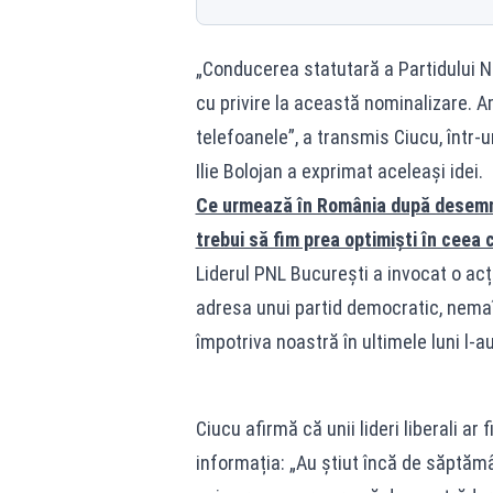
„Conducerea statutară a Partidului Na
cu privire la această nominalizare. A
telefoanele”, a transmis Ciucu, într
Ilie Bolojan a exprimat aceleași idei.
Ce urmează în România după desemna
trebui să fim prea optimiști în ceea 
Liderul PNL București a invocat o ac
adresa unui partid democratic, nemaî
împotriva noastră în ultimele luni l-a
Ciucu afirmă că unii lideri liberali ar
informația: „Au știut încă de săptăm