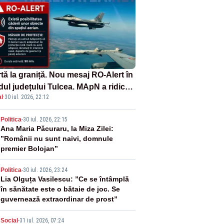
tă la graniță. Nou mesaj RO-Alert în
dul județului Tulcea. MApN a ridicat
l
·
30 iul. 2026, 22:12
la sol două avioane F-16
2
Politica
-
30 iul. 2026, 22:15
Ana Maria Păcuraru, la Miza Zilei:
”Românii nu sunt naivi, domnule
premier Bolojan”
3
Politica
-
30 iul. 2026, 23:24
Lia Olguța Vasilescu: ”Ce se întâmplă
în sănătate este o bătaie de joc. Se
guvernează extraordinar de prost”
Social
-
31 iul. 2026, 07:24