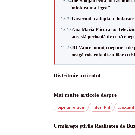
Ilie Bolojan evită un răspuns c
16:34
întotdeauna legea”
Guvernul a adoptat o hotărâre 
15:39
Ana Maria Păcuraru: Televiziune
15:18
această perioadă de criză enege
JD Vance anunță negocieri de pa
11:27
neagă existența discuțiilor cu 
Distribuie articolul
Mai multe articole despre
ciprian ciucu
lideri Pnl
alexand
Urmărește știrile Realitatea de Bu