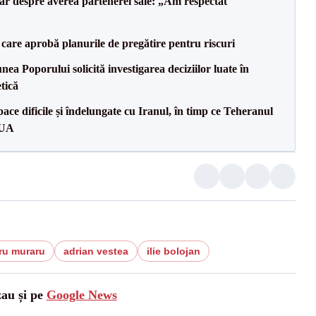
lar despre averea partenerei sale: „Am respectat
care aprobă planurile de pregătire pentru riscuri
a Poporului solicită investigarea deciziilor luate în
tică
ce dificile și îndelungate cu Iranul, în timp ce Teheranul
SUA
ru muraru
adrian vestea
ilie bolojan
zau și pe
Google News