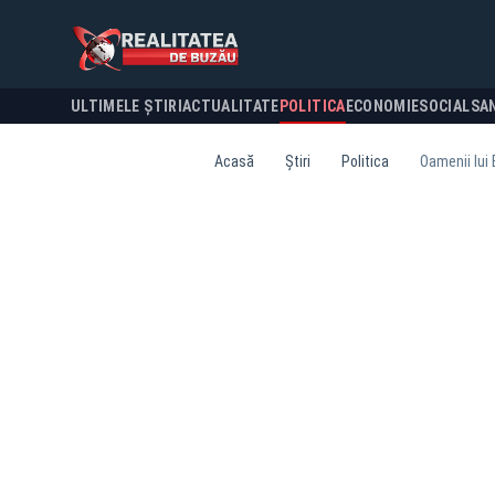
ULTIMELE ȘTIRI
ACTUALITATE
POLITICA
ECONOMIE
SOCIAL
SA
Acasă
Știri
Politica
Oamenii lui 