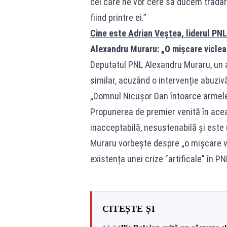
cei care ne vor cere să ducem trădar
fiind printre ei.”
Cine este Adrian Veștea, liderul P
Alexandru Muraru: „O mișcare viclea
Deputatul PNL Alexandru Muraru, un al
similar, acuzând o intervenție abuzivă
„Domnul Nicușor Dan întoarce armele
Propunerea de premier venită în acea
inacceptabilă, nesustenabilă și este u
Muraru vorbește despre „o mișcare vic
existența unei crize "artificale" în PN
CITEȘTE ȘI