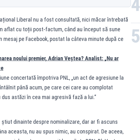
țional Liberal nu a fost consultată, nici măcar întrebată
m aflat cu toții post-factum, când au început să sune
-un mesaj pe Facebook, postat la câteva minute după ce
rea noului premier, Adrian Veștea? Analist: „Nu ar
ce
țiune concertată împotriva PNL, „un act de agresiune la
ntâlnit până acum, pe care cei care au complotat
u dus astăzi în cea mai agresivă fază a lui.”
 fi știut dinainte despre nominalizare, dar ar fi ascuns
âna aceasta, nu au spus nimic, au conspirat. De aceea,