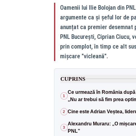
Oamenii lui Ilie Bolojan din PN
argumente ca și șeful lor de pa
anunțat ca premier desemnat p
PNL București, Ciprian Ciucu, v
prin complot, în timp ce alt su
mișcare "vicleană".
CUPRINS
Ce urmează în România după d
1
„Nu ar trebui să fim prea optim
Cine este Adrian Veștea, lid
2
Alexandru Muraru: „O mișcare 
3
PNL”