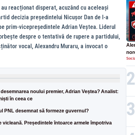
L au reacționat disperat, acuzând cu aceleași
rtid decizia președintelui Nicușor Dan de l-a
e prim-vicepreședintele Adrian Veștea. Liderul
orbește despre o tentativă de rupere a partidului,
sținător vocal, Alexandru Muraru, a invocat o
Aler
nor
Socia
de 
esemnarea noului premier, Adrian Veștea? Analist:
iști în ceea ce
erul PNL desemnat să formeze guvernul?
vicleană. Președintele întoarce armele împotriva