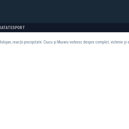
NATATE
SPORT
Bolojan, reacții precipitate. Ciucu și Muraru vorbesc despre complot, viclenie și 