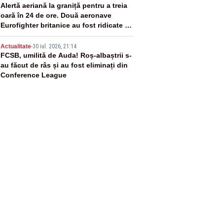
4
Alertă aeriană la graniță pentru a treia
oară în 24 de ore. Două aeronave
Eurofighter britanice au fost ridicate de
la sol
5
Actualitate
-
30 iul. 2026, 21:14
FCSB, umilită de Auda! Roș-albaștrii s-
au făcut de râs și au fost eliminați din
Conference League