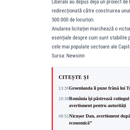
Liberalii au depus deja un proiect de
redirecționată către construirea unui
500.000 de locuitori.
Anularea licitației marchează o victor
esențiale despre cum sunt stabilite pri
cele mai populate sectoare ale Capita
Sursa: Newsinn
CITEȘTE ȘI
Groenlanda îi pune frână lui 
13:35
România își păstrează ratingul 
10:38
avertisment pentru autorități
Nicușor Dan, avertisment după 
08:51
economică”