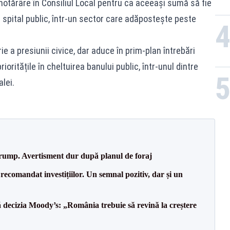
 hotărâre în Consiliul Local pentru ca aceeași sumă să fie
 spital public, într-un sector care adăpostește peste
ie a presiunii civice, dar aduce în prim-plan întrebări
oritățile în cheltuirea banului public, într-unul dintre
lei.
Trump. Avertisment dur după planul de foraj
recomandat investițiilor. Un semnal pozitiv, dar și un
decizia Moody’s: „România trebuie să revină la creștere