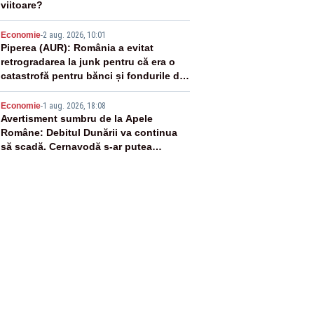
viitoare?
4
Economie
-
2 aug. 2026, 10:01
Piperea (AUR): România a evitat
retrogradarea la junk pentru că era o
catastrofă pentru bănci și fondurile de
pensii
5
Economie
-
1 aug. 2026, 18:08
Avertisment sumbru de la Apele
Române: Debitul Dunării va continua
să scadă. Cernavodă s-ar putea
închide în 4 zile