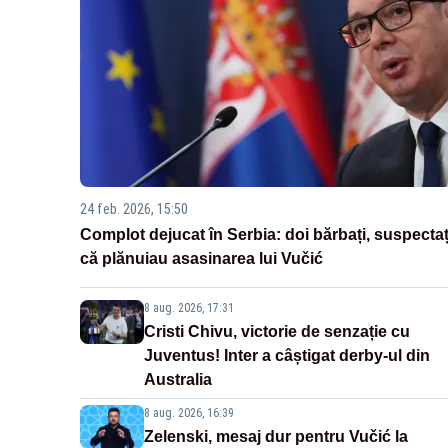
24 feb. 2026, 15:50
Complot dejucat în Serbia: doi bărbați, suspectaț
că plănuiau asasinarea lui Vučić
8 aug. 2026, 17:31
Cristi Chivu, victorie de senzație cu
Juventus! Inter a câștigat derby-ul din
Australia
8 aug. 2026, 16:39
Zelenski, mesaj dur pentru Vučić la