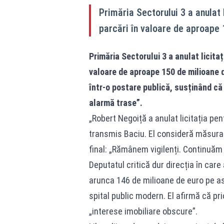
Primăria Sectorului 3 a anulat 
parcări în valoare de aproape 
Primăria Sectorului 3 a anulat licita
valoare de aproape 150 de milioane 
într-o postare publică, susținând că 
alarmă trase”.
„Robert Negoiță a anulat licitația pe
transmis Baciu. El consideră măsura 
final: „Rămânem vigilenți. Continuăm
Deputatul critică dur direcția în care
arunca 146 de milioane de euro pe asf
spital public modern. El afirmă că pri
„interese imobiliare obscure”.