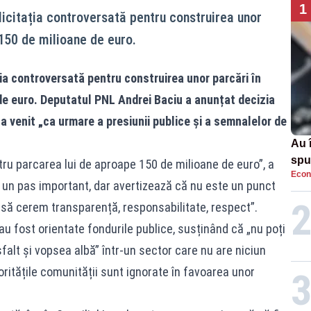
1
licitația controversată pentru construirea unor
150 de milioane de euro.
ția controversată pentru construirea unor parcări în
de euro. Deputatul PNL Andrei Baciu a anunțat decizia
a venit „ca urmare a presiunii publice și a semnalelor de
Au 
spu
ntru parcarea lui de aproape 150 de milioane de euro”, a
Econ
pas
un pas important, dar avertizează că nu este un punct
 să cerem transparență, responsabilitate, respect”.
 au fost orientate fondurile publice, susținând că „nu poți
alt și vopsea albă” într-un sector care nu are niciun
oritățile comunității sunt ignorate în favoarea unor