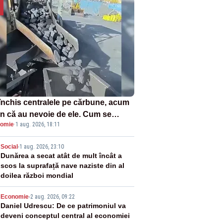
închis centralele pe cărbune, acum
n că au nevoie de ele. Cum se
omie
·
1 aug. 2026, 18:11
ează vina în plină criză energetică
2
Social
-
1 aug. 2026, 23:10
Dunărea a secat atât de mult încât a
scos la suprafață nave naziste din al
doilea război mondial
3
Economie
-
2 aug. 2026, 09:22
Daniel Udrescu: De ce patrimoniul va
deveni conceptul central al economiei