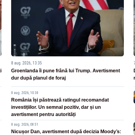
8 aug. 2026, 13:35
i
Groenlanda îi pune frână lui Trump. Avertisment
dur după planul de foraj
8 aug. 2026, 10:38
România își păstrează ratingul recomandat
investițiilor. Un semnal pozitiv, dar și un
avertisment pentru autorități
8 aug. 2026, 08:51
Nicușor Dan, avertisment după decizia Moody’s: