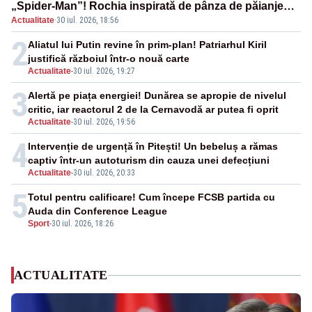
„Spider-Man”! Rochia inspirată de pânza de păianjen a
Actualitate
·
30 iul. 2026, 18:56
făcut senzație
2
Aliatul lui Putin revine în prim-plan! Patriarhul Kiril
justifică războiul într-o nouă carte
Actualitate
-
30 iul. 2026, 19:27
3
Alertă pe piața energiei! Dunărea se apropie de nivelul
critic, iar reactorul 2 de la Cernavodă ar putea fi oprit
Actualitate
-
30 iul. 2026, 19:56
4
Intervenție de urgență în Pitești! Un bebeluș a rămas
captiv într-un autoturism din cauza unei defecțiuni
Actualitate
-
30 iul. 2026, 20:33
5
Totul pentru calificare! Cum începe FCSB partida cu
Auda din Conference League
Sport
-
30 iul. 2026, 18:26
ACTUALITATE