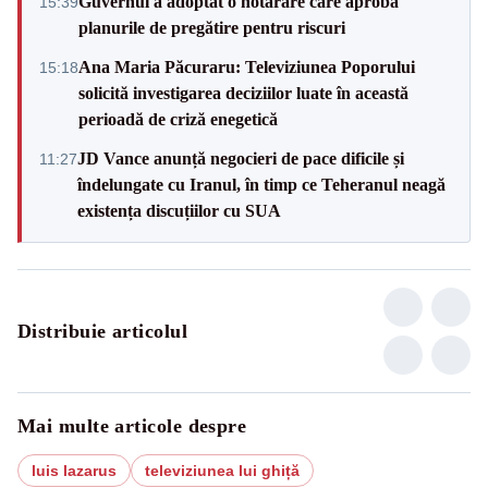
Guvernul a adoptat o hotărâre care aprobă
15:39
planurile de pregătire pentru riscuri
Ana Maria Păcuraru: Televiziunea Poporului
15:18
solicită investigarea deciziilor luate în această
perioadă de criză enegetică
JD Vance anunță negocieri de pace dificile și
11:27
îndelungate cu Iranul, în timp ce Teheranul neagă
existența discuțiilor cu SUA
Distribuie articolul
Mai multe articole despre
luis lazarus
televiziunea lui ghiță