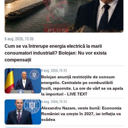
6 aug. 2026, 15:36
Cum se va întrerupe energia electrică la marii
consumatori industriali? Bolojan: Nu vor exista
compensații
6 aug. 2026, 15:33
Bolojan anunță restricțiile de consum
energetic. Centralele pe combustibili
fosili, repornite. La ore de vârf se va apela
la importuri - LIVE TEXT
6 aug. 2026, 15:23
Alexandru Nazare, veste bună: Economia
României va crește în 2027, iar inflația va
scădea