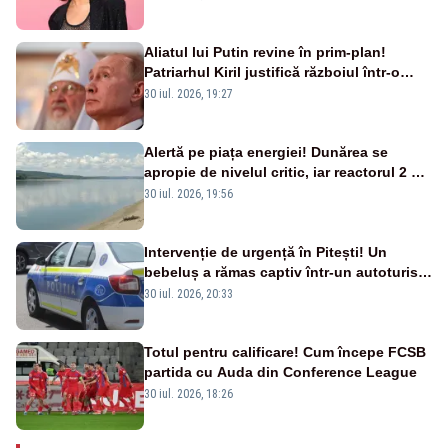
Aliatul lui Putin revine în prim-plan!
Patriarhul Kiril justifică războiul într-o
nouă carte
30 iul. 2026, 19:27
Alertă pe piața energiei! Dunărea se
apropie de nivelul critic, iar reactorul 2 de
la Cernavodă ar putea fi oprit
30 iul. 2026, 19:56
Intervenție de urgență în Pitești! Un
bebeluș a rămas captiv într-un autoturism
din cauza unei defecțiuni
30 iul. 2026, 20:33
Totul pentru calificare! Cum începe FCSB
partida cu Auda din Conference League
30 iul. 2026, 18:26