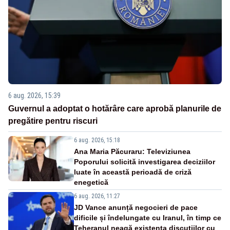
6 aug. 2026, 15:39
Guvernul a adoptat o hotărâre care aprobă planurile de
pregătire pentru riscuri
6 aug. 2026, 15:18
Ana Maria Păcuraru: Televiziunea
Poporului solicită investigarea deciziilor
luate în această perioadă de criză
enegetică
6 aug. 2026, 11:27
JD Vance anunță negocieri de pace
dificile și îndelungate cu Iranul, în timp ce
Teheranul neagă existența discuțiilor cu