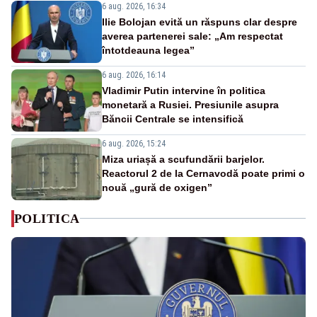
6 aug. 2026, 16:34
Ilie Bolojan evită un răspuns clar despre
averea partenerei sale: „Am respectat
întotdeauna legea”
6 aug. 2026, 16:14
Vladimir Putin intervine în politica
monetară a Rusiei. Presiunile asupra
Băncii Centrale se intensifică
6 aug. 2026, 15:24
Miza uriașă a scufundării barjelor.
Reactorul 2 de la Cernavodă poate primi o
nouă „gură de oxigen”
POLITICA