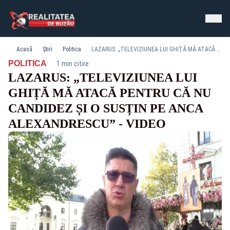
Acasă
Știri
Politica
LAZARUS: „TELEVIZIUNEA LUI GHIȚĂ MĂ ATACĂ PENTRU CĂ NU CANDIDEZ ȘI O SUSȚIN PE ANCA ALEXANDRESCU” - VIDEO
·
POLITICA
1 min citire
LAZARUS: „TELEVIZIUNEA LUI
GHIȚĂ MĂ ATACĂ PENTRU CĂ NU
CANDIDEZ ȘI O SUSȚIN PE ANCA
ALEXANDRESCU” - VIDEO