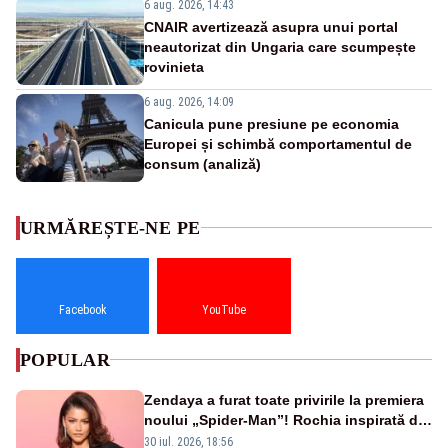
6 aug. 2026, 14:43
CNAIR avertizează asupra unui portal
neautorizat din Ungaria care scumpește
rovinieta
6 aug. 2026, 14:09
Canicula pune presiune pe economia
Europei și schimbă comportamentul de
consum (analiză)
URMĂREȘTE-NE PE
Facebook
YouTube
POPULAR
Zendaya a furat toate privirile la premiera
noului „Spider-Man”! Rochia inspirată de
pânza de păianjen a făcut senzație
30 iul. 2026, 18:56