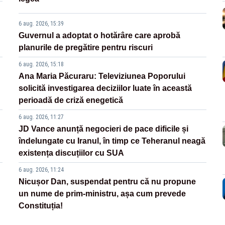
6 aug. 2026, 15:39
Guvernul a adoptat o hotărâre care aprobă
planurile de pregătire pentru riscuri
6 aug. 2026, 15:18
Ana Maria Păcuraru: Televiziunea Poporului
solicită investigarea deciziilor luate în această
perioadă de criză enegetică
6 aug. 2026, 11:27
JD Vance anunță negocieri de pace dificile și
îndelungate cu Iranul, în timp ce Teheranul neagă
existența discuțiilor cu SUA
6 aug. 2026, 11:24
Nicușor Dan, suspendat pentru că nu propune
un nume de prim-ministru, așa cum prevede
Constituția!