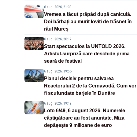
6 aug. 2026, 21:39
Vremea a făcut prăpăd după caniculă.
Doi bărbați au murit loviți de trăsnet în
râul Mureș
6 aug. 2026, 20:17
Start spectaculos la UNTOLD 2026.
Artistul-surpriză care deschide prima
seară de festival
6 aug. 2026, 19:56
Planul decisiv pentru salvarea
Reactorului 2 de la Cernavodă. Cum vor
fi scufundate barjele în Dunăre
6 aug. 2026, 19:19
Loto 6/49, 6 august 2026. Numerele
câștigătoare au fost anunțate. Miza
depășește 9 milioane de euro