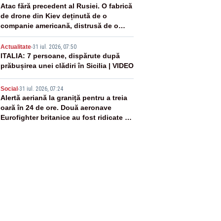
3
Atac fără precedent al Rusiei. O fabrică
de drone din Kiev deținută de o
companie americană, distrusă de o
rachetă rusească
4
Actualitate
-
31 iul. 2026, 07:50
ITALIA: 7 persoane, dispărute după
prăbușirea unei clădiri în Sicilia | VIDEO
5
Social
-
31 iul. 2026, 07:24
Alertă aeriană la graniță pentru a treia
oară în 24 de ore. Două aeronave
Eurofighter britanice au fost ridicate de
la sol