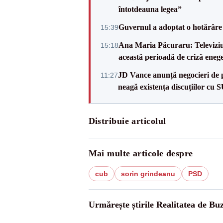
întotdeauna legea”
Guvernul a adoptat o hotărâre 
15:39
Ana Maria Păcuraru: Televiziune
15:18
această perioadă de criză enege
JD Vance anunță negocieri de pa
11:27
neagă existența discuțiilor cu 
Distribuie articolul
Mai multe articole despre
cub
sorin grindeanu
PSD
Urmărește știrile Realitatea de Bu