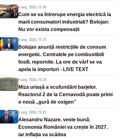
6 aug. 2026, 15:36
Cum se va întrerupe energia electrică la
marii consumatori industriali? Bolojan:
Nu vor exista compensații
6 aug. 2026, 15:33
Bolojan anunță restricțiile de consum
energetic. Centralele pe combustibili
fosili, repornite. La ore de vârf se va
apela la importuri - LIVE TEXT
6 aug. 2026, 15:24
Miza uriașă a scufundării barjelor.
Reactorul 2 de la Cernavodă poate primi
o nouă „gură de oxigen”
6 aug. 2026, 15:23
Alexandru Nazare, veste bună:
Economia României va crește în 2027,
iar inflația va scădea