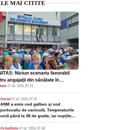
LE MAI CITITE
ITAS: Niciun scenariu favorabil
ru angajații din sănătate în
tate
·
31 iul. 2026, 07:29
ectul Legii salarizării
2
Social
-
31 iul. 2026, 07:39
ANM a emis cod galben și cod
portocaliu de caniculă. Temperaturile
urcă până la 38 de grade, iar nopțile
devin tropicale
Actualitate
-
31 iul. 2026, 07:40