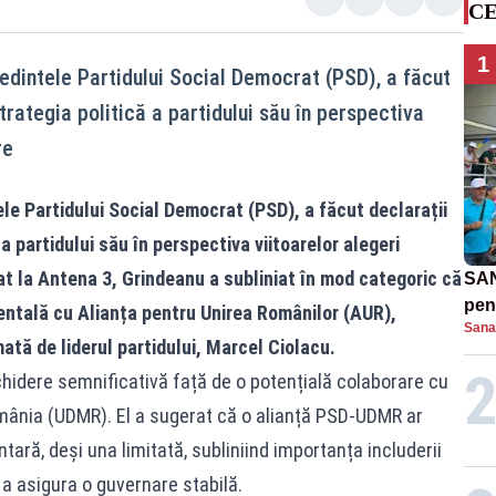
CE
1
edintele Partidului Social Democrat (PSD), a făcut
trategia politică a partidului său în perspectiva
re
le Partidului Social Democrat (PSD), a făcut declarații
 a partidului său în perspectiva viitoarelor alegeri
at la Antena 3, Grindeanu a subliniat în mod categoric că
SAN
pent
ntală cu Alianța pentru Unirea Românilor (AUR),
Sana
proi
mată de liderul partidului, Marcel Ciolacu.
chidere semnificativă față de o potențială colaborare cu
ânia (UDMR). El a sugerat că o alianță PSD-UDMR ar
ară, deși una limitată, subliniind importanța includerii
 a asigura o guvernare stabilă.