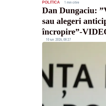
·
POLITICA
1 min citire
Dan Dungaciu: ”
sau alegeri antic
încropire”-VIDE
10 iun. 2026, 08:27