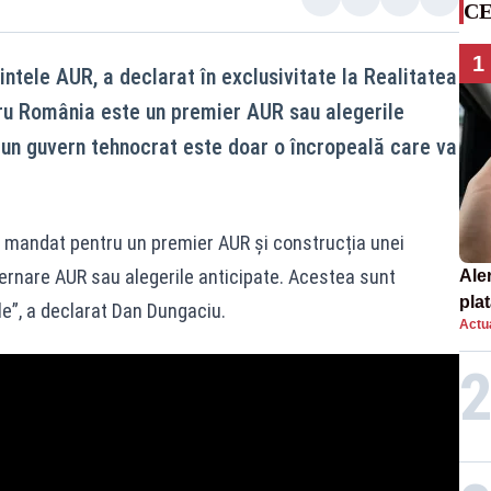
CE
1
ntele AUR, a declarat în exclusivitate la Realitatea
ru România este un premier AUR sau alegerile
ă un guvern tehnocrat este doar o încropeală care va
un mandat pentru un premier AUR și construcția unei
vernare AUR sau alegerile anticipate. Acestea sunt
Ale
plat
ale”, a declarat Dan Dungaciu.
Actua
asu
onl