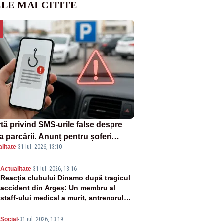
LE MAI CITITE
rtă privind SMS-urile false despre
a parcării. Anunț pentru șoferi
litate
·
31 iul. 2026, 13:10
pra unei noi metode de fraudă
ine
2
Actualitate
-
31 iul. 2026, 13:16
Reacția clubului Dinamo după tragicul
accident din Argeș: Un membru al
staff-ului medical a murit, antrenorul
Adrian Ropotan este în spital
Social
-
31 iul. 2026, 13:19