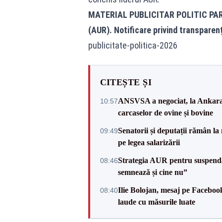
MATERIAL PUBLICITAR POLITIC PA
(AUR). Notificare privind transparen
publicitate-politica-2026
CITEȘTE ȘI
ANSVSA a negociat, la Ankara, 
10:57
carcaselor de ovine și bovine
Senatorii și deputații rămân la
09:49
pe legea salarizării
Strategia AUR pentru suspend
08:46
semnează și cine nu”
Ilie Bolojan, mesaj pe Facebook
08:40
laude cu măsurile luate