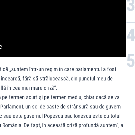
t că „suntem într-un regim în care parlamentul a fost
încearcă, fără să strălucească, din punctul meu de
flă în cea mai mare criză”.
ia pe termen scurt și pe termen mediu, chiar dacă se va
n Parlament, un soi de oaste de strânsură sau de guvern
c sau este guvernul Popescu sau Ionescu este cu totul
u România. De fapt, în această criză profundă suntem”, a