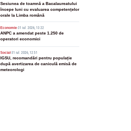
3
Sesiunea de toamnă a Bacalaureatului
începe luni cu evaluarea competențelor
orale la Limba română
4
Economie
-
31 iul. 2026, 13:22
ANPC a amendat peste 1.250 de
operatori economici
5
Social
-
31 iul. 2026, 12:51
IGSU, recomandări pentru populație
după avertizarea de caniculă emisă de
meteorologi