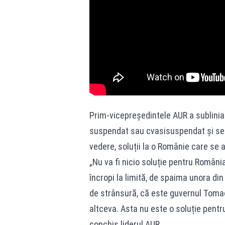
Prim-vicepreședintele AUR a sublinia
suspendat sau cvasisuspendat și se 
vedere, soluții la o Românie care se a
„Nu va fi nicio soluție pentru Român
încropi la limită, de spaima unora di
de strânsură, că este guvernul Toma
altceva. Asta nu este o soluție pentr
conchis liderul AUR.