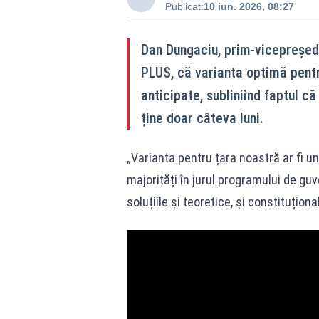
Publicat:
10 iun. 2026, 08:27
Dan Dungaciu, prim-vicepreședi
PLUS, că varianta optimă pent
anticipate, subliniind faptul c
ține doar câteva luni.
„Varianta pentru țara noastră ar fi 
majorități în jurul programului de gu
soluțiile și teoretice, și constituțion