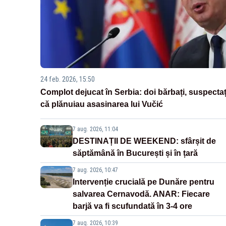
24 feb. 2026, 15:50
Complot dejucat în Serbia: doi bărbați, suspectaț
că plănuiau asasinarea lui Vučić
7 aug. 2026, 11:04
DESTINAȚII DE WEEKEND: sfârșit de
săptămână în București și în țară
7 aug. 2026, 10:47
Intervenție crucială pe Dunăre pentru
salvarea Cernavodă. ANAR: Fiecare
barjă va fi scufundată în 3-4 ore
7 aug. 2026, 10:39