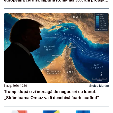
europeană care să impună României 30% arii protejate
și 10% protecție strictă”
5 aug. 2026, 10:36
Stoica Marian
Trump, după o zi întreagă de negocieri cu Iranul:
„Strâmtoarea Ormuz va fi deschisă foarte curând”