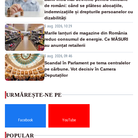
de români: când se plătesc alocațiile,
indemnizațiile și drepturile persoanelor cu
dizabilități
5 aug. 2026, 10:29
Marile lanțuri de magazine din România
reduc consumul de energie. Ce MĂSURI
au anunțat retailerii
5 aug. 2026, 09:46
Scandal în Parlament pe tema centralelor
pe cărbune. Vot decisiv în Camera
Deputaților
URMĂREȘTE-NE PE
Facebook
YouTube
POPULAR