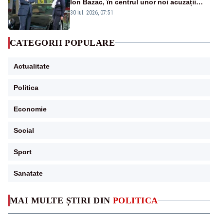
Ion Bazac, în centrul unor noi acuzații
publice
30 iul. 2026, 07:51
CATEGORII POPULARE
Actualitate
Politica
Economie
Social
Sport
Sanatate
MAI MULTE ȘTIRI DIN
POLITICA