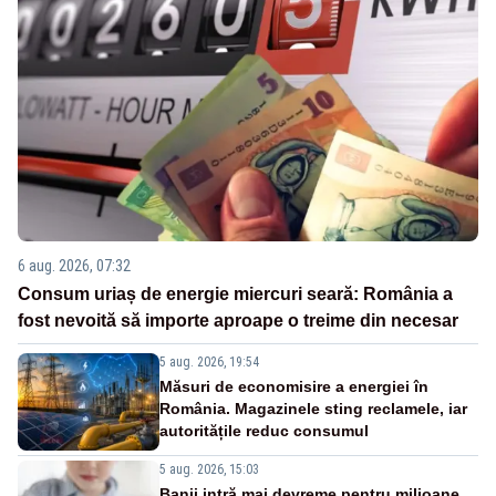
6 aug. 2026, 07:32
Consum uriaș de energie miercuri seară: România a
fost nevoită să importe aproape o treime din necesar
5 aug. 2026, 19:54
Măsuri de economisire a energiei în
România. Magazinele sting reclamele, iar
autoritățile reduc consumul
5 aug. 2026, 15:03
Banii intră mai devreme pentru milioane