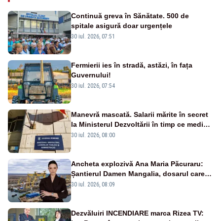
Continuă greva în Sănătate. 500 de
spitale asigură doar urgențele
30 iul. 2026, 07:51
Fermierii ies în stradă, astăzi, în fața
Guvernului!
30 iul. 2026, 07:54
Manevră mascată. Salarii mărite în secret
la Ministerul Dezvoltării în timp ce medicii
ies în stradă
30 iul. 2026, 08:00
Ancheta explozivă Ana Maria Păcuraru:
Șantierul Damen Mangalia, dosarul care
scufundă apărarea României
30 iul. 2026, 08:09
Dezvăluiri INCENDIARE marca Rizea TV: