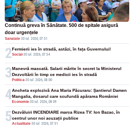
Continuă greva în Sănătate. 500 de spitale asigură
doar urgențele
Sanatate
·
30 iul. 2026, 07:51
2
Fermierii ies în stradă, astăzi, în fața Guvernului!
Social
-
30 iul. 2026, 07:54
3
Manevră mascată. Salarii mărite în secret la Ministerul
Dezvoltării în timp ce medicii ies în stradă
Politica
-
30 iul. 2026, 08:00
4
Ancheta explozivă Ana Maria Păcuraru: Șantierul Damen
Mangalia, dosarul care scufundă apărarea României
Economie
-
30 iul. 2026, 08:09
5
Dezvăluiri INCENDIARE marca Rizea TV: Ion Bazac, în
centrul unor noi acuzații publice
Actualitate
-
30 iul. 2026, 07:51