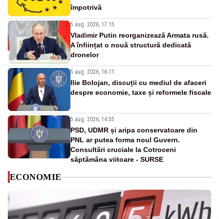
împotrivă
5 aug. 2026, 17:15
Vladimir Putin reorganizează Armata rusă.
A înființat o nouă structură dedicată
dronelor
5 aug. 2026, 16:11
Ilie Bolojan, discuții cu mediul de afaceri
despre economie, taxe și reformele fiscale
5 aug. 2026, 14:55
PSD, UDMR și aripa conservatoare din
PNL ar putea forma noul Guvern.
Consultări cruciale la Cotroceni
săptămâna viitoare - SURSE
ECONOMIE