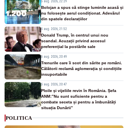
5 aug. 2026, 22:29
Bolojan a spus că stinge luminile acasă și
nu folosește aerul condiționat. Adevărul
din spatele declarațiilor
5 aug. 2026, 21:52
Donald Trump, în centrul unui nou
scandal. Acuzații privind accesul
preferențial la postările sale
5 aug. 2026, 20:49
Trenurile care îi scot din sărite pe români.
Călătorii reclamă aglomerația și condițiile
insuportabile
5 aug. 2026, 20:47
Ploile și vijeliile revin în România. Șefa
ANM:”Nu sunt suficiente pentru a
combate seceta și pentru a îmbunătăți
situația Dunării”
POLITICA