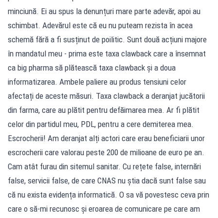
minciună. Ei au spus la denunțuri mare parte adevăr, apoi au
schimbat. Adevărul este că eu nu puteam rezista în acea
schemă fără a fi susținut de poilitic. Sunt două acțiuni majore
în mandatul meu - prima este taxa clawback care a însemnat
ca big pharma să plătească taxa clawback și a doua
informatizarea. Ambele paliere au produs tensiuni celor
afectați de aceste măsuri. Taxa clawback a deranjat jucătorii
din farma, care au plătit pentru defăimarea mea. Ar fi plătit
celor din partidul meu, PDL, pentru a cere demiterea mea.
Escrocherii! Am deranjat alți actori care erau beneficiarii unor
escrocherii care valorau peste 200 de milioane de euro pe an.
Cam atât furau din sitemul sanitar. Cu rețete false, internări
false, servicii false, de care CNAS nu știa dacă sunt false sau
că nu exista evidența informatică. O sa vă povestesc ceva prin
care o să-mi recunosc și eroarea de comunicare pe care am