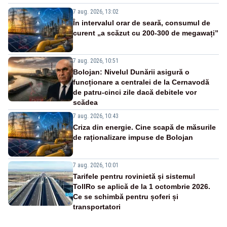
7 aug. 2026, 13:02
În intervalul orar de seară, consumul de
curent „a scăzut cu 200-300 de megawați”
7 aug. 2026, 10:51
Bolojan: Nivelul Dunării asigură o
funcționare a centralei de la Cernavodă
de patru-cinci zile dacă debitele vor
scădea
7 aug. 2026, 10:43
Criza din energie. Cine scapă de măsurile
de raționalizare impuse de Bolojan
7 aug. 2026, 10:01
Tarifele pentru rovinietă și sistemul
TollRo se aplică de la 1 octombrie 2026.
Ce se schimbă pentru șoferi și
transportatori