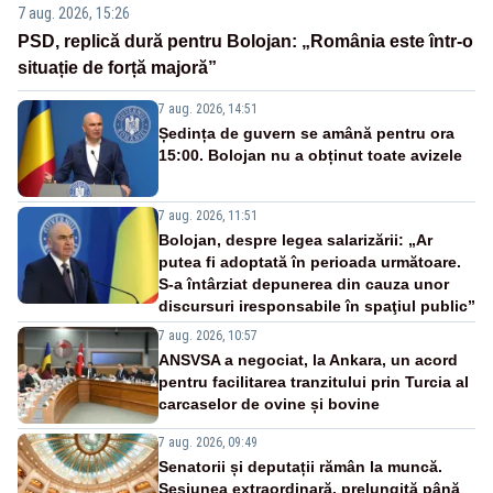
7 aug. 2026, 15:26
PSD, replică dură pentru Bolojan: „România este într-o
situație de forță majoră”
7 aug. 2026, 14:51
Ședința de guvern se amână pentru ora
15:00. Bolojan nu a obținut toate avizele
7 aug. 2026, 11:51
Bolojan, despre legea salarizării: „Ar
putea fi adoptată în perioada următoare.
S-a întârziat depunerea din cauza unor
discursuri iresponsabile în spaţiul public”
7 aug. 2026, 10:57
ANSVSA a negociat, la Ankara, un acord
pentru facilitarea tranzitului prin Turcia al
carcaselor de ovine și bovine
7 aug. 2026, 09:49
Senatorii și deputații rămân la muncă.
Sesiunea extraordinară, prelungită până