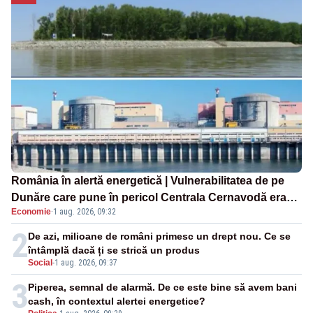
România în alertă energetică | Vulnerabilitatea de pe
Dunăre care pune în pericol Centrala Cernavodă era
Economie
·
1 aug. 2026, 09:32
cunoscută de pe vremea lui Ceaușescu
2
De azi, milioane de români primesc un drept nou. Ce se
întâmplă dacă ți se strică un produs
Social
-
1 aug. 2026, 09:37
3
Piperea, semnal de alarmă. De ce este bine să avem bani
cash, în contextul alertei energetice?