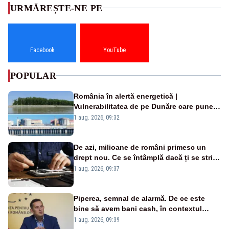
URMĂREȘTE-NE PE
Facebook
YouTube
POPULAR
România în alertă energetică |
Vulnerabilitatea de pe Dunăre care pune
în pericol Centrala Cernavodă era
1 aug. 2026, 09:32
cunoscută de pe vremea lui Ceaușescu
De azi, milioane de români primesc un
drept nou. Ce se întâmplă dacă ți se strică
un produs
1 aug. 2026, 09:37
Piperea, semnal de alarmă. De ce este
bine să avem bani cash, în contextul
alertei energetice?
1 aug. 2026, 09:39