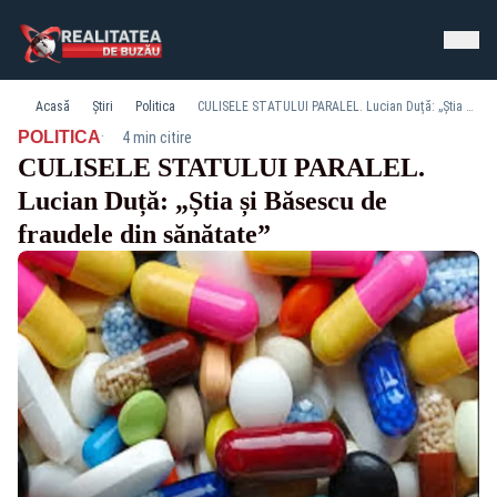
Acasă
Știri
Politica
CULISELE STATULUI PARALEL. Lucian Duță: „Știa și Băsescu de fraudele din sănătate”
·
POLITICA
4 min citire
CULISELE STATULUI PARALEL.
Lucian Duță: „Știa și Băsescu de
fraudele din sănătate”