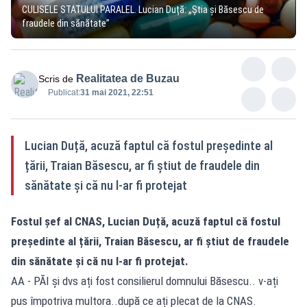
CULISELE STATULUI PARALEL. Lucian Duță: „Știa și Băsescu de
fraudele din sănătate”
Realitatea de Buzau
Scris de
Publicat:
31 mai 2021, 22:51
Lucian Duță, acuză faptul că fostul președinte al
țării, Traian Băsescu, ar fi știut de fraudele din
sănătate și că nu l-ar fi protejat
Fostul șef al CNAS, Lucian Duță, acuză faptul că fostul
președinte al țării, Traian Băsescu, ar fi știut de fraudele
din sănătate și că nu l-ar fi protejat.
AA - PĂI și dvs ați fost consilierul domnului Băsescu.. v-ați
pus împotriva multora..după ce ați plecat de la CNAS.