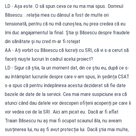
LD - Așa este. O să spun ceva ce nu ma mai spus. Domnul
Băsescu...relația mea cu dânsul a fost de multe ori
tensionată, pentru că nu mă cunoștea, nu prea credea că eu
îmi duc angajamentul la final. Știa și Băsescu despre fraudele
din sănătate și nu cred m-ar fi rotejat
AA - Ați vorbit cu Băsescu că lucrați cu SRI, că vi s-a cerut să
faceți niuște lucruri în cadrul acelui proiect?
LD - Sigur că știa, la un moment dat, din ce știu eu, după ce s-
au întâmplat lucrurile despre care v-am spus, în ședința CSAT
s-a spus că pentru îndeplinirea acestui deziderat să fie date
bazele de date de la servicii. Cea mai mare suspiciune era că
atunci când dau datele vor descoperi ofițerii acoperiți pe care îi
vor vedea cei de la SRI. Aici am picat eu. Dacă ar fi aflat
Traian Băsescu nu aș mai fi ocupat scaunul ăla, nu aveam
susținerea lui, nu aș fi avut protecția lui. Dacă știa mai multe,