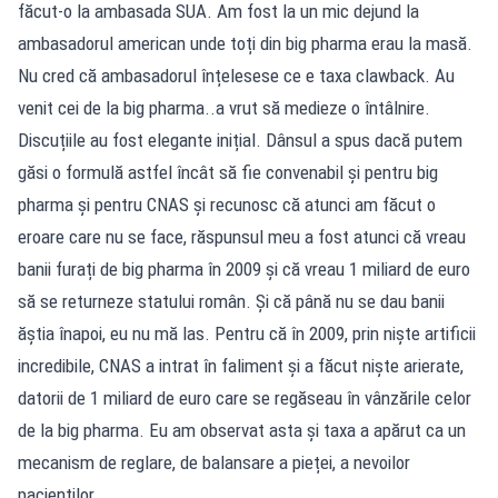
făcut-o la ambasada SUA. Am fost la un mic dejund la
ambasadorul american unde toți din big pharma erau la masă.
Nu cred că ambasadorul înțelesese ce e taxa clawback. Au
venit cei de la big pharma..a vrut să medieze o întâlnire.
Discuțiile au fost elegante inițial. Dânsul a spus dacă putem
găsi o formulă astfel încât să fie convenabil și pentru big
pharma și pentru CNAS și recunosc că atunci am făcut o
eroare care nu se face, răspunsul meu a fost atunci că vreau
banii furați de big pharma în 2009 și că vreau 1 miliard de euro
să se returneze statului român. Și că până nu se dau banii
ăștia înapoi, eu nu mă las. Pentru că în 2009, prin niște artificii
incredibile, CNAS a intrat în faliment și a făcut niște arierate,
datorii de 1 miliard de euro care se regăseau în vânzările celor
de la big pharma. Eu am observat asta și taxa a apărut ca un
mecanism de reglare, de balansare a pieței, a nevoilor
pacienților.