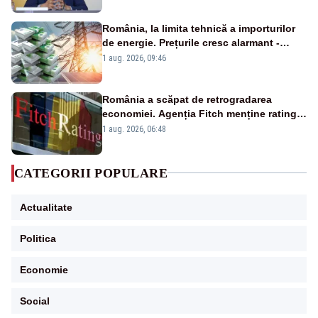
România, la limita tehnică a importurilor
de energie. Prețurile cresc alarmant -
Analiză Realitatea Plus
1 aug. 2026, 09:46
România a scăpat de retrogradarea
economiei. Agenția Fitch menține ratingul
„BBB-” cu perspectivă negativă
1 aug. 2026, 06:48
CATEGORII POPULARE
Actualitate
Politica
Economie
Social