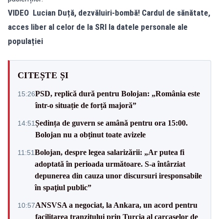
VIDEO Lucian Duță, dezvăluiri-bombă! Cardul de sănătate,
acces liber al celor de la SRI la datele personale ale
populației
CITEȘTE ȘI
PSD, replică dură pentru Bolojan: „România este
15:26
într-o situație de forță majoră”
Ședința de guvern se amână pentru ora 15:00.
14:51
Bolojan nu a obținut toate avizele
Bolojan, despre legea salarizării: „Ar putea fi
11:51
adoptată în perioada următoare. S-a întârziat
depunerea din cauza unor discursuri iresponsabile
în spaţiul public”
ANSVSA a negociat, la Ankara, un acord pentru
10:57
facilitarea tranzitului prin Turcia al carcaselor de