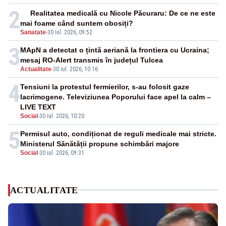
2
Realitatea medicală cu Nicole Păcuraru: De ce ne este
mai foame când suntem obosiți?
Sanatate
-
30 iul. 2026, 09:52
3
MApN a detectat o țintă aeriană la frontiera cu Ucraina;
mesaj RO-Alert transmis în județul Tulcea
Actualitate
-
30 iul. 2026, 10:16
4
Tensiuni la protestul fermierilor, s-au folosit gaze
lacrimogene. Televiziunea Poporului face apel la calm –
LIVE TEXT
Social
-
30 iul. 2026, 10:20
5
Permisul auto, condiționat de reguli medicale mai stricte.
Ministerul Sănătății propune schimbări majore
Social
-
30 iul. 2026, 09:31
ACTUALITATE