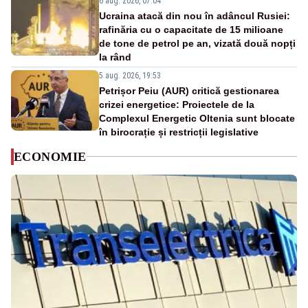
6 aug. 2026, 07:04
Ucraina atacă din nou în adâncul Rusiei:
rafinăria cu o capacitate de 15 milioane
de tone de petrol pe an, vizată două nopți
la rând
5 aug. 2026, 19:53
Petrișor Peiu (AUR) critică gestionarea
crizei energetice: Proiectele de la
Complexul Energetic Oltenia sunt blocate
în birocrație și restricții legislative
ECONOMIE