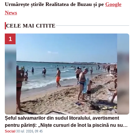
Urmărește știrile Realitatea de Buzau și pe
Google
News
CELE MAI CITITE
1
Șeful salvamarilor din sudul litoralului, avertisment
pentru părinți: „Niște cursuri de înot la piscină nu sunt
Social
·
30 iul. 2026, 09:45
suficiente”