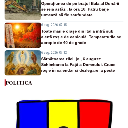
Operațiunea de pe brațul Bala al Dunării
se reia astăzi, la ora 10. Patru barje
urmează să fie scufundate
6 aug. 2026, 07:15
Toate marile orașe din Italia intră sub
alertă roșie de caniculă. Temperaturile se
apropie de 40 de grade
6 aug. 2026, 07:12
Sărbătoarea zilei, joi, 6 august:
Schimbarea la Față a Domnului. Cruce
roșie în calendar și dezlegare la pește
POLITICA