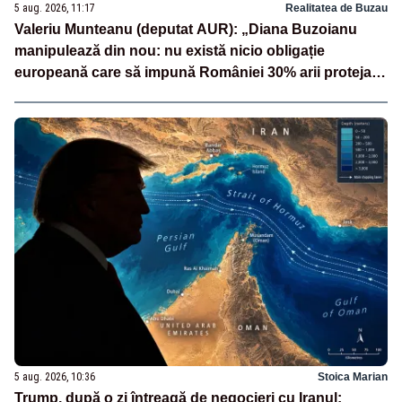
5 aug. 2026, 11:17
Realitatea de Buzau
Valeriu Munteanu (deputat AUR): „Diana Buzoianu
manipulează din nou: nu există nicio obligație
europeană care să impună României 30% arii protejate
și 10% protecție strictă”
5 aug. 2026, 10:36
Stoica Marian
Trump, după o zi întreagă de negocieri cu Iranul: