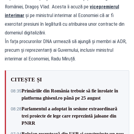
României, Dragoș Vlad. Acesta îi acuză pe
vicepremierul
interimar
și pe ministrul interimar al Economiei că ar fi
exercitat presiuni în legătură cu atribuirea unor contracte din
domeniul digitalizării.
În fața procurorilor DNA urmează să ajungă și membri ai ADR,
precum și reprezentanți ai Guvernului, inclusiv ministrul
interimar al Economiei, Radu Miruță.
CITEȘTE ȘI
Primăriile din România trebuie să fie înrolate în
08:35
platforma ghiseul.ro până pe 25 august
Parlamentul a adoptat în sesiune extraordinară
08:28
trei proiecte de lege care reprezintă jaloane din
PNRR
Bolojan recrutează din USR și construiește un nou
07:34