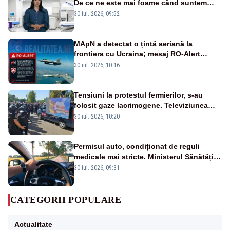
De ce ne este mai foame când suntem
obosiți?
30 iul. 2026, 09:52
MApN a detectat o țintă aeriană la
frontiera cu Ucraina; mesaj RO-Alert
transmis în județul Tulcea
30 iul. 2026, 10:16
Tensiuni la protestul fermierilor, s-au
folosit gaze lacrimogene. Televiziunea
Poporului face apel la calm – LIVE TEXT
30 iul. 2026, 10:20
Permisul auto, condiționat de reguli
medicale mai stricte. Ministerul Sănătății
propune schimbări majore
30 iul. 2026, 09:31
CATEGORII POPULARE
Actualitate