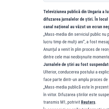
Televiziunea publică din Ungaria a lu
difuzarea jurnalelor de știri. În locu
canal național au văzut un ecran negr
„Mass-media din serviciul public nu 
lucru timp de mulţi ani”, a fost mesaj
Anunțul a venit în plin proces de reor
dintre cele mai neobișnuite momente d
Jurnalele de știri au fost suspendat
Ulterior, conducerea postului a expli
face parte dintr-un amplu proces de 
„Mass-media publică este în prezent 
în viitor. Difuzarea ştirilor este sus
transmis M1, potrivit
Reuters
.