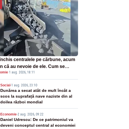
închis centralele pe cărbune, acum
n că au nevoie de ele. Cum se
omie
·
1 aug. 2026, 18:11
ează vina în plină criză energetică
2
Social
-
1 aug. 2026, 23:10
Dunărea a secat atât de mult încât a
scos la suprafață nave naziste din al
doilea război mondial
3
Economie
-
2 aug. 2026, 09:22
Daniel Udrescu: De ce patrimoniul va
deveni conceptul central al economiei