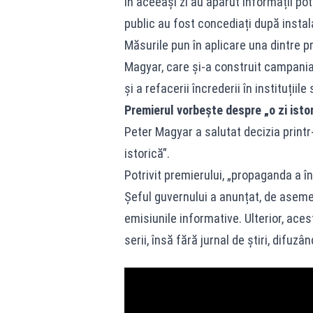
În aceeași zi au apărut informații pot
public au fost concediați după instal
Măsurile pun în aplicare una dintre p
Magyar, care și-a construit campania
și a refacerii încrederii în instituțiile 
Premierul vorbește despre „o zi isto
Peter Magyar a salutat decizia print
istorică”.
Potrivit premierului, „propaganda a î
Șeful guvernului a anunțat, de aseme
emisiunile informative. Ulterior, ace
serii, însă fără jurnal de știri, difuzâ