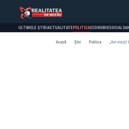
ULTIMELE ȘTIRI
ACTUALITATE
POLITICA
ECONOMIE
SOCIAL
SA
Acasă
Știri
Politica
„Am mințit t