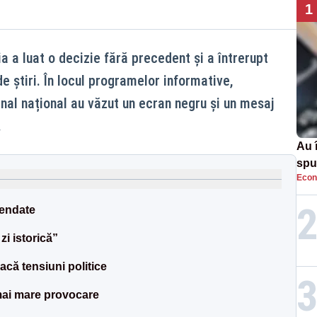
1
a a luat o decizie fără precedent și a întrerupt
e știri. În locul programelor informative,
anal național au văzut un ecran negru și un mesaj
.
Au 
spu
Econ
pas
pendate
i istorică”
că tensiuni politice
mai mare provocare