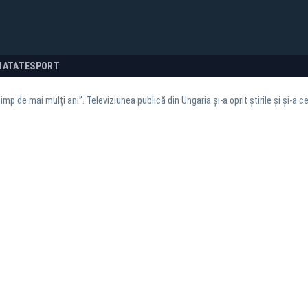
NATATE
SPORT
imp de mai mulți ani”. Televiziunea publică din Ungaria și-a oprit știrile și și-a 