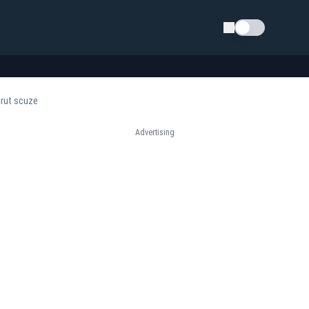
Schimba tema
cerut scuze
Advertising