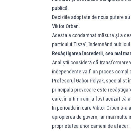
publică.
Deciziile adoptate de noua putere au 
Viktor Orban.
Acesta a condamnat măsura și a des
partidului Tisza”, îndemnând publicu
Recâștigarea încrederii, cea mai ma
Analiștii consideră că transformarea te
independente va fi un proces complic
Profesorul Gabor Polyak, specialist î
principala provocare este recâștigarea
care, în ultimii ani, a fost acuzat că
În perioada în care Viktor Orban s-a a
apropierea de guvern, iar mai multe i
proprietatea unor oameni de afaceri c