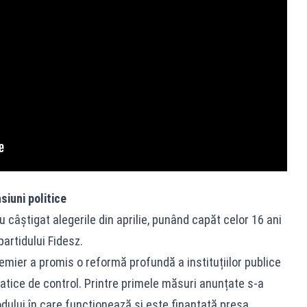
iuni politice
u câștigat alegerile din aprilie, punând capăt celor 16 ani
partidului Fidesz.
emier a promis o reformă profundă a instituțiilor publice
tice de control. Printre primele măsuri anunțate s-a
dului în care funcționează și este finanțată presa