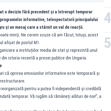
at o decizie fără precedent și a întrerupt temporar
l programelor informative, telespectatorii principalului
u și un mesaj care a stârnit un val de reacții.
poate minţi. Ne cerem scuze că am făcut, totuşi, acest
ul afișat de postul M1.
ganizare a instituțiilor media de stat și reprezintă unul
in istoria recentă a presei publice din Ungaria.
e
cat că oprirea emisiunilor informative este temporară și
restructurare.
reorganizată pentru a putea fi independentă şi credibilă
pendată temporar. Vă rugăm să rămâneţi alături de noi!”, a