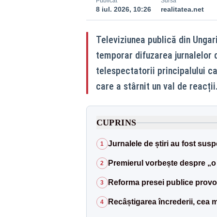
Publicat
Sursă
8 iul. 2026, 10:26
realitatea.net
Televiziunea publică din Ungari
temporar difuzarea jurnalelor d
telespectatorii principalului c
care a stârnit un val de reacții
CUPRINS
Jurnalele de știri au fost sus
1
Premierul vorbește despre „o z
2
Reforma presei publice provoa
3
Recâștigarea încrederii, cea 
4