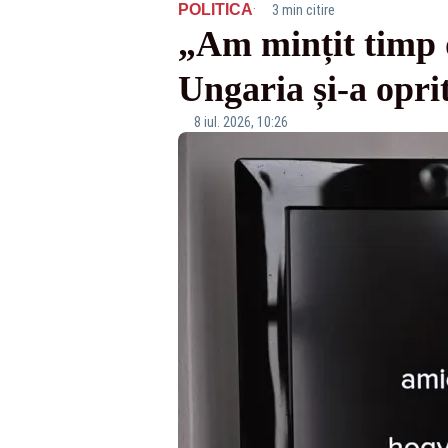
·
POLITICA
3 min citire
„Am mințit timp d
Ungaria și-a oprit 
8 iul. 2026, 10:26