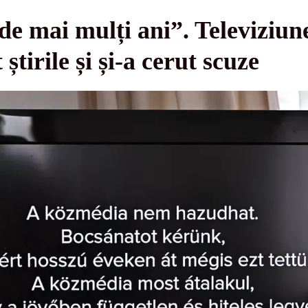
e mai mulți ani”. Televiziun
știrile și și-a cerut scuze