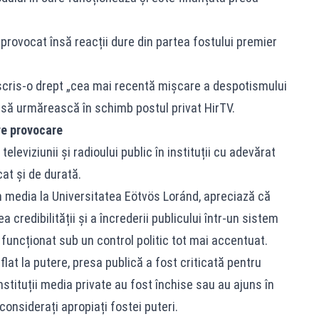
provocat însă reacții dure din partea fostului premier
cris-o drept „cea mai recentă mișcare a despotismului
l să urmărească în schimb postul privat HirTV.
re provocare
leviziunii și radioului public în instituții cu adevărat
at și de durată.
n media la Universitatea Eötvös Loránd, apreciază că
 credibilității și a încrederii publicului într-un sistem
 a funcționat sub un control politic tot mai accentuat.
flat la putere, presa publică a fost criticată pentru
nstituții media private au fost închise sau au ajuns în
onsiderați apropiați fostei puteri.