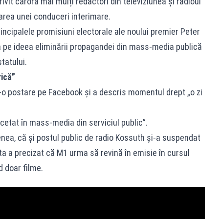
rivit cărora mai mulți redactori din televiziunea și radioul
area unei conduceri interimare.
rincipalele promisiuni electorale ale noului premier Peter
 pe ideea eliminării propagandei din mass-media publică
statului.
rică”
r-o postare pe Facebook și a descris momentul drept „o zi
ncetat în mass-media din serviciul public”.
nea, că și postul public de radio Kossuth și-a suspendat
sta a precizat că M1 urma să revină în emisie în cursul
nd doar filme.