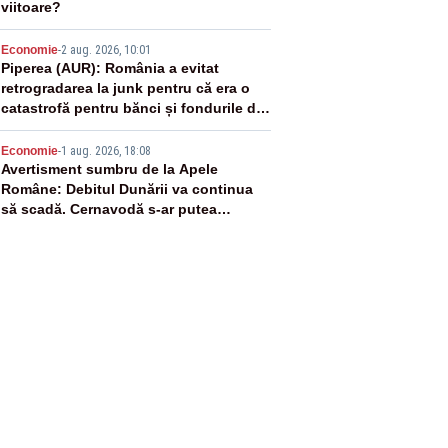
viitoare?
4
Economie
-
2 aug. 2026, 10:01
Piperea (AUR): România a evitat
retrogradarea la junk pentru că era o
catastrofă pentru bănci și fondurile de
pensii
5
Economie
-
1 aug. 2026, 18:08
Avertisment sumbru de la Apele
Române: Debitul Dunării va continua
să scadă. Cernavodă s-ar putea
închide în 4 zile