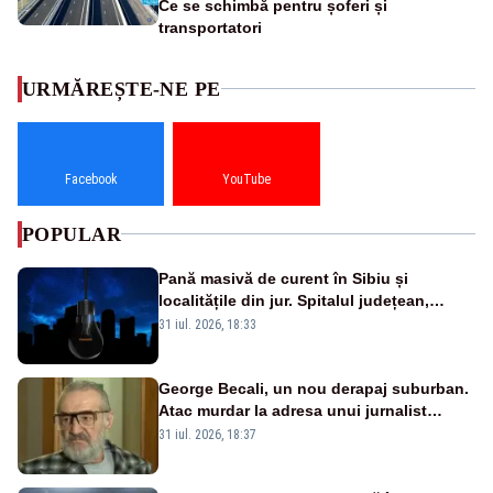
Ce se schimbă pentru șoferi și
transportatori
URMĂREȘTE-NE PE
Facebook
YouTube
POPULAR
Pană masivă de curent în Sibiu și
localitățile din jur. Spitalul județean,
semafoarele, rețelele de telefonie, grav
31 iul. 2026, 18:33
afectate
George Becali, un nou derapaj suburban.
Atac murdar la adresa unui jurnalist
sportiv – AUDIO
31 iul. 2026, 18:37