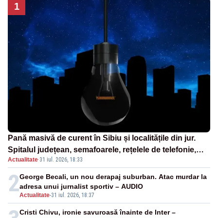
1
Pană masivă de curent în Sibiu și localitățile din jur.
Spitalul județean, semafoarele, rețelele de telefonie,
Actualitate
·
31 iul. 2026, 18:33
grav afectate
2
George Becali, un nou derapaj suburban. Atac murdar la
adresa unui jurnalist sportiv – AUDIO
Actualitate
-
31 iul. 2026, 18:37
Cristi Chivu, ironie savuroasă înainte de Inter –