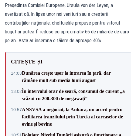
Președinta Comisiei Europene, Ursula von der Leyen, a
avertizat că, în lipsa unor noi venituri sau a creșterii
contribuțiilor naționale, cheltuielile propuse pentru viitorul
buget ar putea fi reduse cu aproximativ 66 de miliarde de euro
pe an. Asta ar însemna o tăiere de aproape 40%.
CITEȘTE ȘI
Dunărea crește ușor la intrarea în țară, dar
14:03
rămâne mult sub media lunii august
În intervalul orar de seară, consumul de curent „a
13:02
scăzut cu 200-300 de megawați”
ANSVSA a negociat, la Ankara, un acord pentru
10:57
facilitarea tranzitului prin Turcia al carcaselor de
ovine și bovine
Bolojan: Nivelul Dunării asigură o funcționare a
10:51