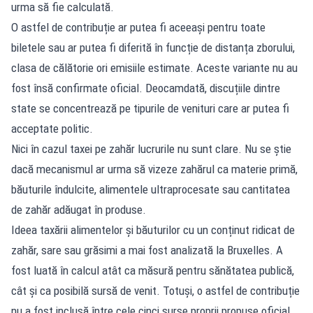
urma să fie calculată.
O astfel de contribuție ar putea fi aceeași pentru toate
biletele sau ar putea fi diferită în funcție de distanța zborului,
clasa de călătorie ori emisiile estimate. Aceste variante nu au
fost însă confirmate oficial. Deocamdată, discuțiile dintre
state se concentrează pe tipurile de venituri care ar putea fi
acceptate politic.
Nici în cazul taxei pe zahăr lucrurile nu sunt clare. Nu se știe
dacă mecanismul ar urma să vizeze zahărul ca materie primă,
băuturile îndulcite, alimentele ultraprocesate sau cantitatea
de zahăr adăugat în produse.
Ideea taxării alimentelor și băuturilor cu un conținut ridicat de
zahăr, sare sau grăsimi a mai fost analizată la Bruxelles. A
fost luată în calcul atât ca măsură pentru sănătatea publică,
cât și ca posibilă sursă de venit. Totuși, o astfel de contribuție
nu a fost inclusă între cele cinci surse proprii propuse oficial