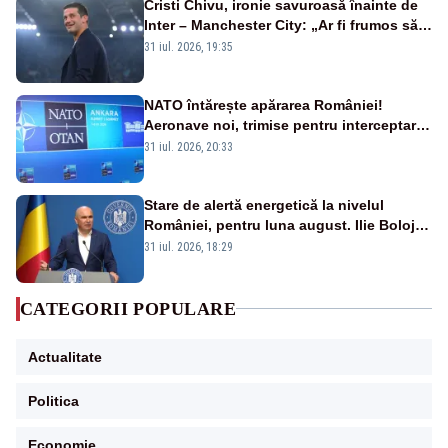
Cristi Chivu, ironie savuroasă înainte de
Inter – Manchester City: „Ar fi frumos să
mai cumpărați și de la noi”
31 iul. 2026, 19:35
NATO întărește apărarea României!
Aeronave noi, trimise pentru interceptarea
și distrugerea dronelor
31 iul. 2026, 20:33
Stare de alertă energetică la nivelul
României, pentru luna august. Ilie Bolojan
a anunțat importuri și posibile restricții –
31 iul. 2026, 18:29
VIDEO
CATEGORII POPULARE
Actualitate
Politica
Economie