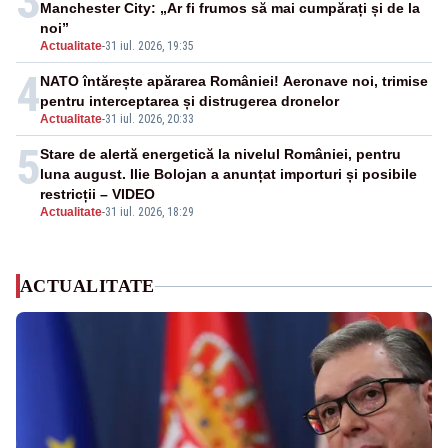
3
Manchester City: „Ar fi frumos să mai cumpărați și de la
noi”
Actualitate
-
31 iul. 2026, 19:35
4
NATO întărește apărarea României! Aeronave noi, trimise
pentru interceptarea și distrugerea dronelor
Actualitate
-
31 iul. 2026, 20:33
5
Stare de alertă energetică la nivelul României, pentru
luna august. Ilie Bolojan a anunțat importuri și posibile
restricții – VIDEO
Actualitate
-
31 iul. 2026, 18:29
ACTUALITATE