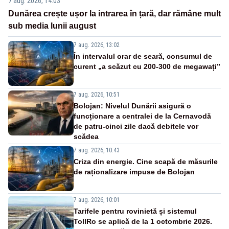
7 aug. 2026, 14:03
Dunărea crește ușor la intrarea în țară, dar rămâne mult
sub media lunii august
7 aug. 2026, 13:02
În intervalul orar de seară, consumul de
curent „a scăzut cu 200-300 de megawați”
7 aug. 2026, 10:51
Bolojan: Nivelul Dunării asigură o
funcționare a centralei de la Cernavodă
de patru-cinci zile dacă debitele vor
scădea
7 aug. 2026, 10:43
Criza din energie. Cine scapă de măsurile
de raționalizare impuse de Bolojan
7 aug. 2026, 10:01
Tarifele pentru rovinietă și sistemul
TollRo se aplică de la 1 octombrie 2026.