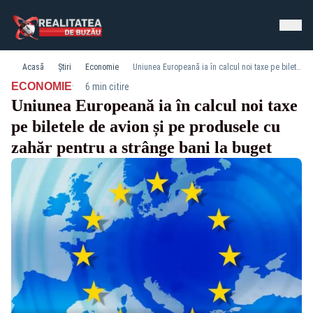
Acasă
Știri
Economie
Uniunea Europeană ia în calcul noi taxe pe biletele de avion și pe produsele cu zahăr pentru a strânge bani la buget
·
ECONOMIE
6 min citire
Uniunea Europeană ia în calcul noi taxe
pe biletele de avion și pe produsele cu
zahăr pentru a strânge bani la buget