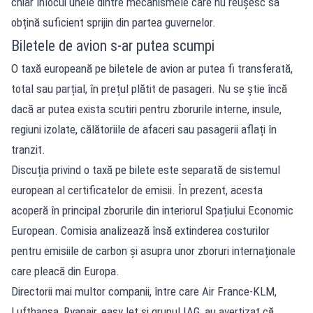
chiar înlocui unele dintre mecanismele care nu reușesc să
obțină suficient sprijin din partea guvernelor.
Biletele de avion s-ar putea scumpi
O taxă europeană pe biletele de avion ar putea fi transferată,
total sau parțial, în prețul plătit de pasageri. Nu se știe încă
dacă ar putea exista scutiri pentru zborurile interne, insule,
regiuni izolate, călătoriile de afaceri sau pasagerii aflați în
tranzit.
Discuția privind o taxă pe bilete este separată de sistemul
european al certificatelor de emisii. În prezent, acesta
acoperă în principal zborurile din interiorul Spațiului Economic
European. Comisia analizează însă extinderea costurilor
pentru emisiile de carbon și asupra unor zboruri internaționale
care pleacă din Europa.
Directorii mai multor companii, între care Air France-KLM,
Lufthansa, Ryanair, easyJet și grupul IAG, au avertizat că