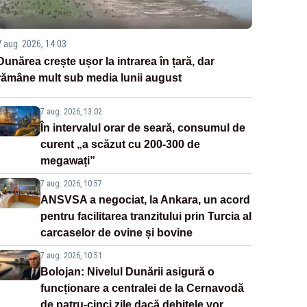
7 aug. 2026, 14:03
Dunărea crește ușor la intrarea în țară, dar
rămâne mult sub media lunii august
7 aug. 2026, 13:02
În intervalul orar de seară, consumul de
curent „a scăzut cu 200-300 de
megawați”
7 aug. 2026, 10:57
ANSVSA a negociat, la Ankara, un acord
pentru facilitarea tranzitului prin Turcia al
carcaselor de ovine și bovine
7 aug. 2026, 10:51
Bolojan: Nivelul Dunării asigură o
funcționare a centralei de la Cernavodă
de patru-cinci zile dacă debitele vor