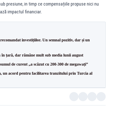
 sub presiune, in timp ce compensațiile propuse nici nu
ează impactul financiar.
recomandat investițiilor. Un semnal pozitiv, dar și un
a în țară, dar rămâne mult sub media lunii august
onsumul de curent „a scăzut cu 200-300 de megawați”
un acord pentru facilitarea tranzitului prin Turcia al