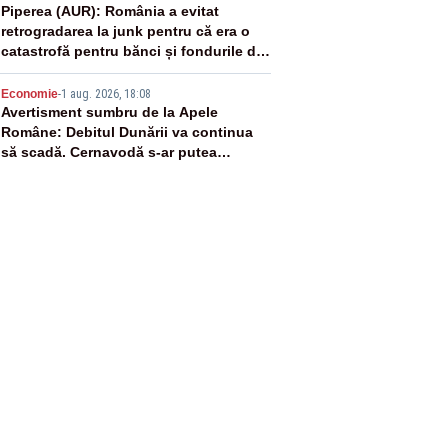
4
Piperea (AUR): România a evitat
retrogradarea la junk pentru că era o
catastrofă pentru bănci și fondurile de
pensii
5
Economie
-
1 aug. 2026, 18:08
Avertisment sumbru de la Apele
Române: Debitul Dunării va continua
să scadă. Cernavodă s-ar putea
închide în 4 zile