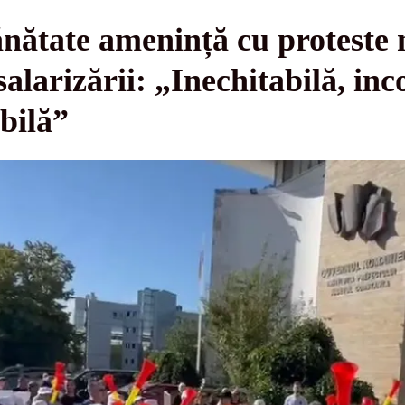
ănătate amenință cu proteste 
 salarizării: „Inechitabilă, in
bilă”