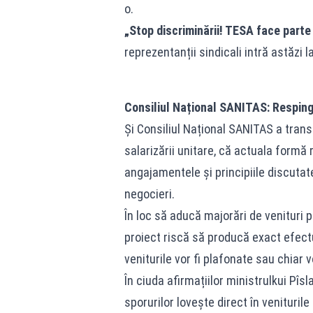
o.
„Stop discriminării! TESA face parte
reprezentanții sindicali intră astăzi l
Consiliul Național SANITAS: Respingem
Și Consiliul Național SANITAS a transm
salarizării unitare, că actuala formă
angajamentele și principiile discutate
negocieri.
În loc să aducă majorări de venituri p
proiect riscă să producă exact efectu
veniturile vor fi plafonate sau chiar 
În ciuda afirmațiilor ministrulkui Pîs
sporurilor lovește direct în veniturile r