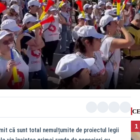
CE
1
mit că sunt total nemulțumite de proiectul legii
le vin înaintea primei runde de negocieri cu