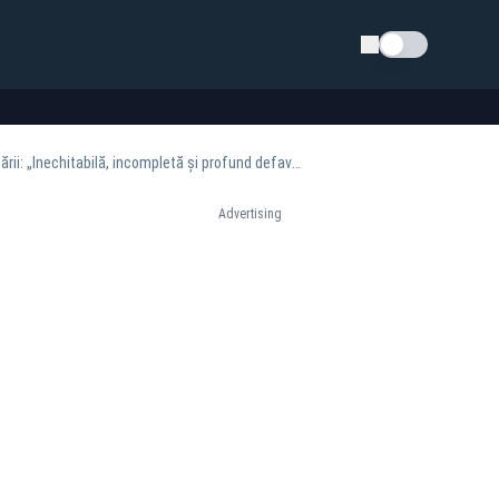
Schimba tema
Sindicatele din Sănătate amenință cu proteste masive, revoltate de proiectul legii salarizării: „Inechitabilă, incompletă și profund defavorabilă”
Advertising