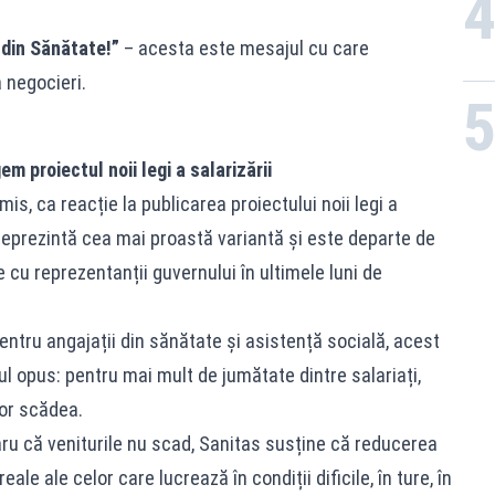
 din Sănătate!”
– acesta este mesajul cu care
a negocieri.
 proiectul noii legi a salarizării
is, ca reacție la publicarea proiectului noii legi a
 reprezintă cea mai proastă variantă și este departe de
 cu reprezentanții guvernului în ultimele luni de
entru angajații din sănătate și asistență socială, acest
l opus: pentru mai mult de jumătate dintre salariați,
vor scădea.
laru că veniturile nu scad, Sanitas susține că reducerea
eale ale celor care lucrează în condiții dificile, în ture, în