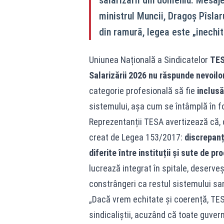
ministrul Muncii, Dragoș Pîslar
din ramură, legea este „inechit
Uniunea Națională a Sindicatelor
TES
Salarizării 2026 nu răspunde nevoilo
categorie profesională să fie
inclusă
sistemului, așa cum se întâmplă în f
Reprezentanții TESA avertizează că,
creat de Legea 153/2017:
discrepanțe
diferite între instituții și sute de p
lucrează integrat în spitale, deserve
constrângeri ca restul sistemului san
„Dacă vrem echitate și coerență, TESA
sindicaliștii, acuzând că toate guver