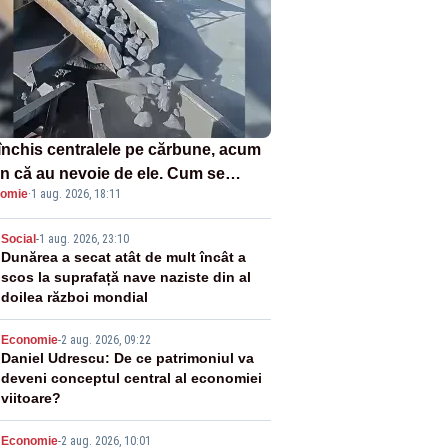
închis centralele pe cărbune, acum
n că au nevoie de ele. Cum se
omie
·
1 aug. 2026, 18:11
ează vina în plină criză energetică
2
Social
-
1 aug. 2026, 23:10
Dunărea a secat atât de mult încât a
scos la suprafață nave naziste din al
doilea război mondial
3
Economie
-
2 aug. 2026, 09:22
Daniel Udrescu: De ce patrimoniul va
deveni conceptul central al economiei
viitoare?
Economie
-
2 aug. 2026, 10:01