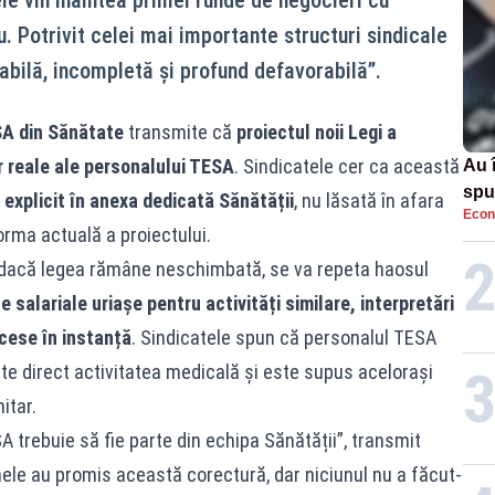
u. Potrivit celei mai importante structuri sindicale
abilă, incompletă și profund defavorabilă”.
A din Sănătate
transmite că
proiectul noii Legi a
r reale ale personalului TESA
. Sindicatele cer ca această
Au 
spu
 explicit în anexa dedicată Sănătății
, nu lăsată în afara
Econ
pas
orma actuală a proiectului.
 dacă legea rămâne neschimbată, se va repeta haosul
 salariale uriașe pentru activități similare, interpretări
rocese în instanță
. Sindicatele spun că personalul TESA
ște direct activitatea medicală și este supus acelorași
itar.
 trebuie să fie parte din echipa Sănătății”, transmit
nele au promis această corectură, dar niciunul nu a făcut-