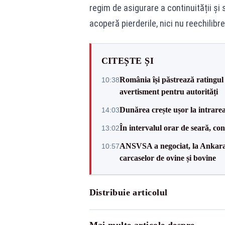
regim de asigurare a continuității și
acoperă pierderile, nici nu reechilibr
CITEȘTE ȘI
România își păstrează ratingul 
10:38
avertisment pentru autorități
Dunărea crește ușor la intrare
14:03
În intervalul orar de seară, c
13:02
ANSVSA a negociat, la Ankara, 
10:57
carcaselor de ovine și bovine
Distribuie articolul
Mai multe articole despre