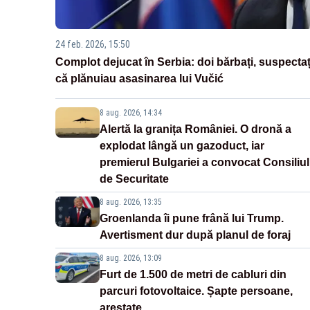
24 feb. 2026, 15:50
Complot dejucat în Serbia: doi bărbați, suspectaț
că plănuiau asasinarea lui Vučić
8 aug. 2026, 14:34
Alertă la granița României. O dronă a
explodat lângă un gazoduct, iar
premierul Bulgariei a convocat Consiliul
de Securitate
8 aug. 2026, 13:35
Groenlanda îi pune frână lui Trump.
Avertisment dur după planul de foraj
8 aug. 2026, 13:09
Furt de 1.500 de metri de cabluri din
parcuri fotovoltaice. Șapte persoane,
arestate