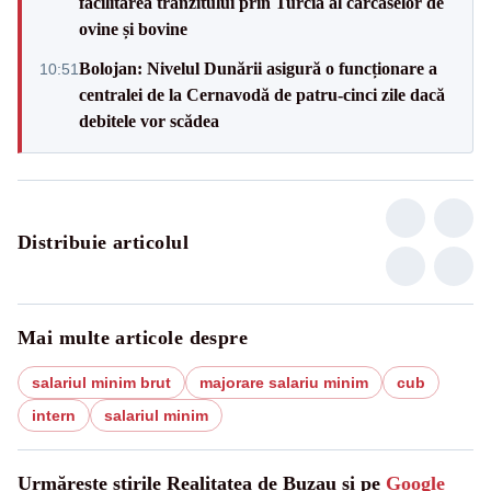
facilitarea tranzitului prin Turcia al carcaselor de
ovine și bovine
Bolojan: Nivelul Dunării asigură o funcționare a
10:51
centralei de la Cernavodă de patru-cinci zile dacă
debitele vor scădea
Distribuie articolul
Mai multe articole despre
salariul minim brut
majorare salariu minim
cub
intern
salariul minim
Urmărește știrile Realitatea de Buzau și pe
Google