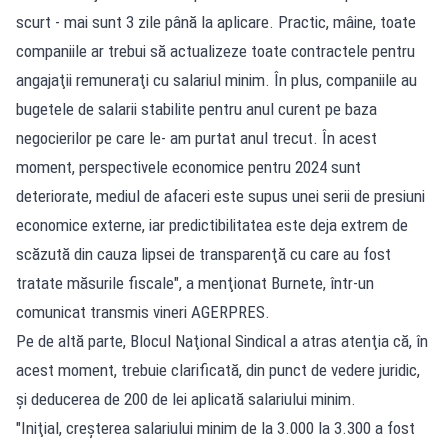
scurt - mai sunt 3 zile până la aplicare. Practic, mâine, toate
companiile ar trebui să actualizeze toate contractele pentru
angajaţii remuneraţi cu salariul minim. În plus, companiile au
bugetele de salarii stabilite pentru anul curent pe baza
negocierilor pe care le- am purtat anul trecut. În acest
moment, perspectivele economice pentru 2024 sunt
deteriorate, mediul de afaceri este supus unei serii de presiuni
economice externe, iar predictibilitatea este deja extrem de
scăzută din cauza lipsei de transparenţă cu care au fost
tratate măsurile fiscale", a menţionat Burnete, într-un
comunicat transmis vineri AGERPRES.
Pe de altă parte, Blocul Naţional Sindical a atras atenţia că, în
acest moment, trebuie clarificată, din punct de vedere juridic,
şi deducerea de 200 de lei aplicată salariului minim.
"Iniţial, creşterea salariului minim de la 3.000 la 3.300 a fost