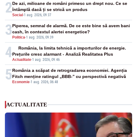
2
De azi, milioane de români primesc un drept nou. Ce se
întâmplă dacă ți se strică un produs
Social
-
1 aug. 2026, 09:37
3
Piperea, semnal de alarmă. De ce este bine să avem bani
cash, în contextul alertei energetice?
Politica
-
1 aug. 2026, 09:39
4
România, la limita tehnică a importurilor de energie.
Prețurile cresc alarmant - Analiză Realitatea Plus
Actualitate
-
1 aug. 2026, 09:46
5
România a scăpat de retrogradarea economiei. Agenția
Fitch menține ratingul „BBB-” cu perspectivă negativă
Economie
-
1 aug. 2026, 06:48
ACTUALITATE