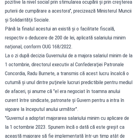
pozitive la nivel social prin stimularea ocupării şi prin creşterea
puterii de cumpărare a acestora", precizează Ministerul Muncii
şi Solidarităţii Sociale.
Până la finalul acestui an există şi o facilitate fiscală,
respectiv o deducere de 200 de lei, aplicată salariului minim
naţional, conform OUG 168/2022.
La o zi după decizia Guvernului de a majora salariul minim de la
1 octombrie, directorul executiv al Confederaţiei Patronale
Concordia, Radu Burnete, a transmis că acest lucru încalcă o
cutumă şi unul dintre puţinele lucruri predictibile pentru mediul
de afaceri, şi anume că "el era negociat în toamna anului
curent între sindicate, patronate şi Guvern pentru a intra în
vigoare la începutul anului următor".
"Guvernul a adoptat majorarea salariului minim cu aplicare de
la 1 octombrie 2023. Spunem încă o dată că este greşit ca
această majorare să fie implementată într-un timp atât de