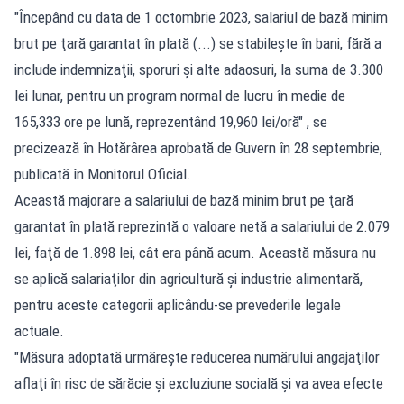
"Începând cu data de 1 octombrie 2023, salariul de bază minim
brut pe ţară garantat în plată (...) se stabileşte în bani, fără a
include indemnizaţii, sporuri şi alte adaosuri, la suma de 3.300
lei lunar, pentru un program normal de lucru în medie de
165,333 ore pe lună, reprezentând 19,960 lei/oră" , se
precizează în Hotărârea aprobată de Guvern în 28 septembrie,
publicată în Monitorul Oficial.
Această majorare a salariului de bază minim brut pe ţară
garantat în plată reprezintă o valoare netă a salariului de 2.079
lei, faţă de 1.898 lei, cât era până acum. Această măsura nu
se aplică salariaţilor din agricultură şi industrie alimentară,
pentru aceste categorii aplicându-se prevederile legale
actuale.
"Măsura adoptată urmăreşte reducerea numărului angajaţilor
aflaţi în risc de sărăcie şi excluziune socială şi va avea efecte