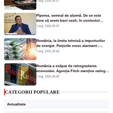
un produs
1 aug. 2026, 09:37
Piperea, semnal de alarmă. De ce este
bine să avem bani cash, în contextul
alertei energetice?
1 aug. 2026, 09:39
România, la limita tehnică a importurilor
de energie. Prețurile cresc alarmant -
Analiză Realitatea Plus
1 aug. 2026, 09:46
România a scăpat de retrogradarea
economiei. Agenția Fitch menține ratingul
„BBB-” cu perspectivă negativă
1 aug. 2026, 06:48
CATEGORII POPULARE
Actualitate