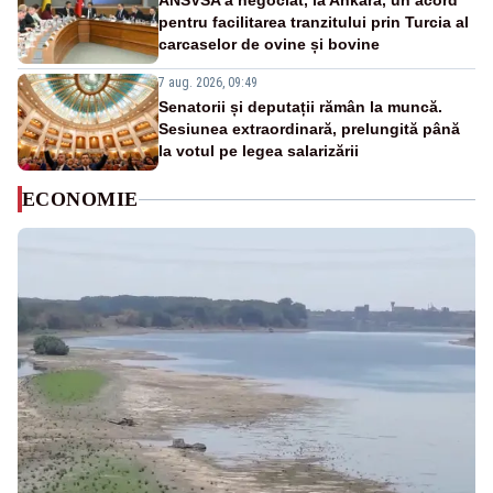
ANSVSA a negociat, la Ankara, un acord
pentru facilitarea tranzitului prin Turcia al
carcaselor de ovine și bovine
7 aug. 2026, 09:49
Senatorii și deputații rămân la muncă.
Sesiunea extraordinară, prelungită până
la votul pe legea salarizării
ECONOMIE