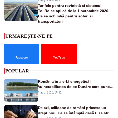
Tarifele pentru rovinietă și sistemul
TollRo se aplică de la 1 octombrie 2026.
Ce se schimbă pentru șoferi și
transportatori
URMĂREȘTE-NE PE
Facebook
YouTube
POPULAR
România în alertă energetică |
Vulnerabilitatea de pe Dunăre care pune
în pericol Centrala Cernavodă era
1 aug. 2026, 09:32
cunoscută de pe vremea lui Ceaușescu
De azi, milioane de români primesc un
drept nou. Ce se întâmplă dacă ți se strică