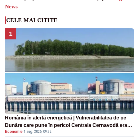
News
CELE MAI CITITE
1
România în alertă energetică | Vulnerabilitatea de pe
Dunăre care pune în pericol Centrala Cernavodă era
Economie
·
1 aug. 2026, 09:32
cunoscută de pe vremea lui Ceaușescu