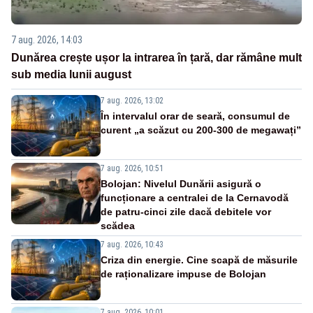
7 aug. 2026, 14:03
Dunărea crește ușor la intrarea în țară, dar rămâne mult
sub media lunii august
7 aug. 2026, 13:02
În intervalul orar de seară, consumul de
curent „a scăzut cu 200-300 de megawați”
7 aug. 2026, 10:51
Bolojan: Nivelul Dunării asigură o
funcționare a centralei de la Cernavodă
de patru-cinci zile dacă debitele vor
scădea
7 aug. 2026, 10:43
Criza din energie. Cine scapă de măsurile
de raționalizare impuse de Bolojan
7 aug. 2026, 10:01