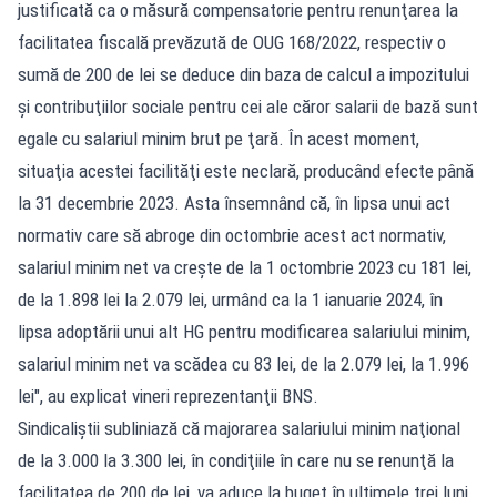
justificată ca o măsură compensatorie pentru renunţarea la
facilitatea fiscală prevăzută de OUG 168/2022, respectiv o
sumă de 200 de lei se deduce din baza de calcul a impozitului
şi contribuţiilor sociale pentru cei ale căror salarii de bază sunt
egale cu salariul minim brut pe ţară. În acest moment,
situaţia acestei facilităţi este neclară, producând efecte până
la 31 decembrie 2023. Asta însemnând că, în lipsa unui act
normativ care să abroge din octombrie acest act normativ,
salariul minim net va creşte de la 1 octombrie 2023 cu 181 lei,
de la 1.898 lei la 2.079 lei, urmând ca la 1 ianuarie 2024, în
lipsa adoptării unui alt HG pentru modificarea salariului minim,
salariul minim net va scădea cu 83 lei, de la 2.079 lei, la 1.996
lei", au explicat vineri reprezentanţii BNS.
Sindicaliştii subliniază că majorarea salariului minim naţional
de la 3.000 la 3.300 lei, în condiţiile în care nu se renunţă la
facilitatea de 200 de lei, va aduce la buget în ultimele trei luni