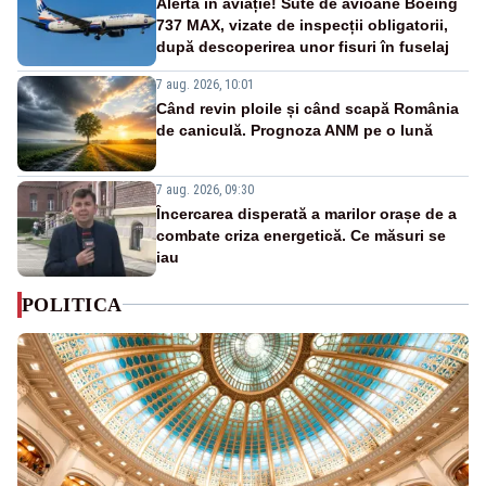
Alertă în aviație! Sute de avioane Boeing
737 MAX, vizate de inspecții obligatorii,
după descoperirea unor fisuri în fuselaj
7 aug. 2026, 10:01
Când revin ploile și când scapă România
de caniculă. Prognoza ANM pe o lună
7 aug. 2026, 09:30
Încercarea disperată a marilor orașe de a
combate criza energetică. Ce măsuri se
iau
POLITICA