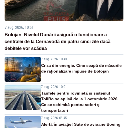
7 aug. 2026, 10:51
Bolojan: Nivelul Dunării asigură o funcționare a
centralei de la Cernavodă de patru-cinci zile dacă
debitele vor scădea
7 aug. 2026, 10:43
Criza din energie. Cine scapă de măsurile
de raționalizare impuse de Bolojan
7 aug. 2026, 10:01
Tarifele pentru rovinietă și sistemul
TollRo se aplică de la 1 octombrie 2026.
Ce se schimbă pentru șoferi și
transportatori
7 aug. 2026, 09:45
Alertă în aviație! Sute de avioane Boeing