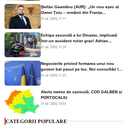
Ștefan Geamănu (AUR): „Un nou eșec al
Oanei Țoiu – românii din Franța
abandonați de propriul minister de
31 iul. 2026, 11:11
externe în fața incendiilor de vegetație!”
Echipa secundă a lui Dinamo, implicată
într-un accident rutier grav! Adrian
Ropotan a fost resuscitat
31 iul. 2026, 11:20
Negocierile privind formarea unui nou
guvern bat pasul pe loc. Noi consultări la
Cotroceni, așteptate după mijlocul lunii
31 iul. 2026, 11:23
august -SURSE
Alerte meteo de caniculă. COD GALBEN și
PORTOCALIU
31 iul. 2026, 10:55
CATEGORII POPULARE