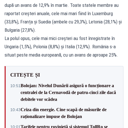
după un avans de 12,9% în martie. Toate statele membre au
raportat creșteri anuale, cele mai mari fiind în Luxemburg
(33,8%), Franța și Suedia (ambele cu 29,3%), Letonia (28,1%) și
Bulgaria (27,8%).
La polul opus, cele mai mici creșteri au fost înregistrate în
Ungaria (1,5%), Polonia (8,8%) și Italia (12,9%). România s-a
situat peste media europeană, cu un avans de aproape 25%.
CITEȘTE ȘI
Bolojan: Nivelul Dunării asigură o funcționare a
10:51
centralei de la Cernavodă de patru-cinci zile dacă
debitele vor scădea
Criza din energie. Cine scapă de măsurile de
10:43
raționalizare impuse de Bolojan
Tarifele pentru rovinietă și sistemul TollRo se
10:01