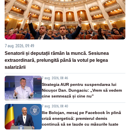
7 aug. 2026, 09:49
Senatorii și deputații rămân la muncă. Sesiunea
extraordinară, prelungită până la votul pe legea
salarizării
7 aug. 2026, 08:46
Strategia AUR pentru suspendarea lui
Nicușor Dan. Dungaciu: „Vrem să vedem
cine semnează și cine nu”
7 aug. 2026, 08:40
Ilie Bolojan, mesaj pe Facebook în plină
criză energetică: premierul demis
continuă să se laude cu măsurile luate