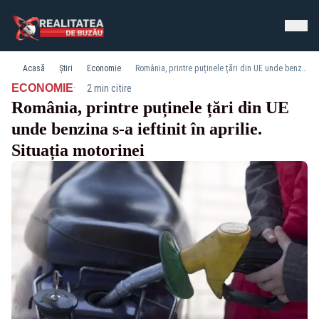
Acasă
Știri
Economie
România, printre puținele țări din UE unde benzina s-a ieftinit în aprilie. Situația motorinei
·
ECONOMIE
2 min citire
România, printre puținele țări din UE
unde benzina s-a ieftinit în aprilie.
Situația motorinei