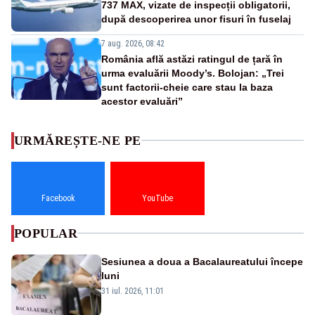
737 MAX, vizate de inspecții obligatorii,
după descoperirea unor fisuri în fuselaj
7 aug. 2026, 08:42
România află astăzi ratingul de țară în
urma evaluării Moody’s. Bolojan: „Trei
sunt factorii-cheie care stau la baza
acestor evaluări”
URMĂREȘTE-NE PE
Facebook
YouTube
POPULAR
Sesiunea a doua a Bacalaureatului începe
luni
31 iul. 2026, 11:01