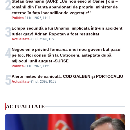
2
Ștefan Geamănu (AUR): „Un nou eșec al Oanei Țoiu –
românii din Franța abandonați de propriul minister de
externe în fața incendiilor de vegetație!”
Politica
-
31 iul. 2026, 11:11
3
Echipa secundă a lui Dinamo, implicată într-un accident
rutier grav! Adrian Ropotan a fost resuscitat
Actualitate
-
31 iul. 2026, 11:20
4
Negocierile privind formarea unui nou guvern bat pasul
pe loc. Noi consultări la Cotroceni, așteptate după
mijlocul lunii august -SURSE
Politica
-
31 iul. 2026, 11:23
5
Alerte meteo de caniculă. COD GALBEN și PORTOCALIU
Actualitate
-
31 iul. 2026, 10:55
ACTUALITATE