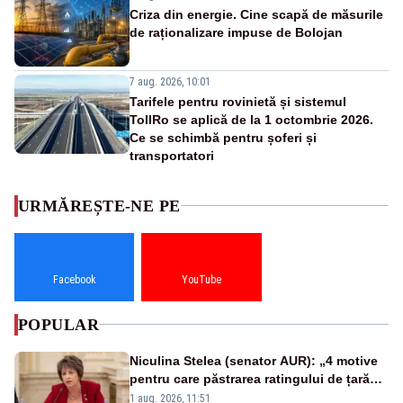
Criza din energie. Cine scapă de măsurile
de raționalizare impuse de Bolojan
7 aug. 2026, 10:01
Tarifele pentru rovinietă și sistemul
TollRo se aplică de la 1 octombrie 2026.
Ce se schimbă pentru șoferi și
transportatori
URMĂREȘTE-NE PE
Facebook
YouTube
POPULAR
Niculina Stelea (senator AUR): „4 motive
pentru care păstrarea ratingului de țară
nu este o reușită pentru Guvernul
1 aug. 2026, 11:51