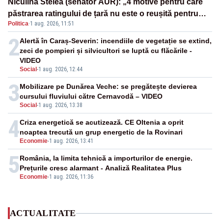
Niculina Stelea (senator AUR): „4 motive pentru care
păstrarea ratingului de țară nu este o reușită pentru
Politica
·
1 aug. 2026, 11:51
Guvernul Bolojan”
2
Alertă în Caraș-Severin: incendiile de vegetație se extind,
zeci de pompieri și silvicultori se luptă cu flăcările -
VIDEO
Social
-
1 aug. 2026, 12:44
3
Mobilizare pe Dunărea Veche: se pregătește devierea
cursului fluviului către Cernavodă – VIDEO
Social
-
1 aug. 2026, 13:38
4
Criza energetică se acutizează. CE Oltenia a oprit
noaptea trecută un grup energetic de la Rovinari
Economie
-
1 aug. 2026, 13:41
5
România, la limita tehnică a importurilor de energie.
Prețurile cresc alarmant - Analiză Realitatea Plus
Economie
-
1 aug. 2026, 11:36
ACTUALITATE