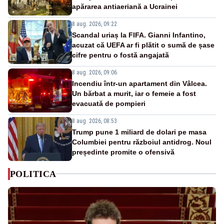
apărarea antiaeriană a Ucrainei
8 aug. 2026, 09:22
Scandal uriaș la FIFA. Gianni Infantino,
acuzat că UEFA ar fi plătit o sumă de șase
cifre pentru o fostă angajată
8 aug. 2026, 09:06
Incendiu într-un apartament din Vâlcea.
Un bărbat a murit, iar o femeie a fost
evacuată de pompieri
8 aug. 2026, 08:53
Trump pune 1 miliard de dolari pe masa
Columbiei pentru războiul antidrog. Noul
președinte promite o ofensivă
POLITICA