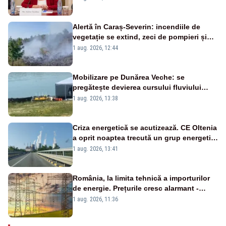
Bolojan”
Alertă în Caraș-Severin: incendiile de
vegetație se extind, zeci de pompieri și
silvicultori se luptă cu flăcările - VIDEO
1 aug. 2026, 12:44
Mobilizare pe Dunărea Veche: se
pregătește devierea cursului fluviului
către Cernavodă – VIDEO
1 aug. 2026, 13:38
Criza energetică se acutizează. CE Oltenia
a oprit noaptea trecută un grup energetic
de la Rovinari
1 aug. 2026, 13:41
România, la limita tehnică a importurilor
de energie. Prețurile cresc alarmant -
Analiză Realitatea Plus
1 aug. 2026, 11:36