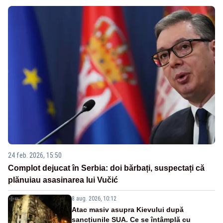
24 feb. 2026, 15:50
Complot dejucat în Serbia: doi bărbați, suspectați că
plănuiau asasinarea lui Vučić
8 aug. 2026, 10:12
Atac masiv asupra Kievului după
sancțiunile SUA. Ce se întâmplă cu