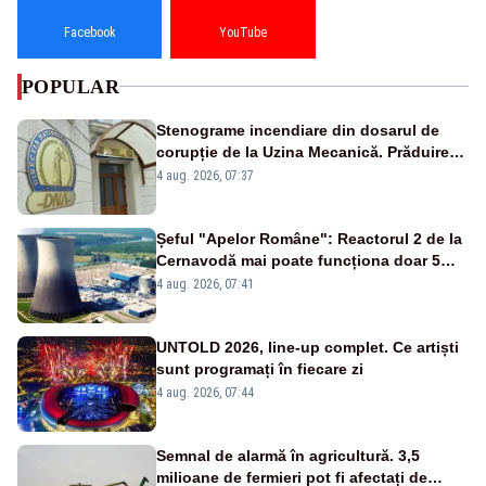
Facebook
YouTube
POPULAR
Stenograme incendiare din dosarul de
corupție de la Uzina Mecanică. Prăduirea
banilor din programul SAFE, interceptată
4 aug. 2026, 07:37
de DNA
Șeful "Apelor Române": Reactorul 2 de la
Cernavodă mai poate funcționa doar 5
zile
4 aug. 2026, 07:41
UNTOLD 2026, line-up complet. Ce artiști
sunt programați în fiecare zi
4 aug. 2026, 07:44
Semnal de alarmă în agricultură. 3,5
milioane de fermieri pot fi afectați de