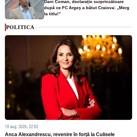
Dani Coman, declarație surprinzătoare
după ce FC Argeș a bătut Craiova: „Merg
la titlu!”
POLITICA
10 aug. 2026, 22:02
Anca Alexandrescu, revenire în forță la Culisele