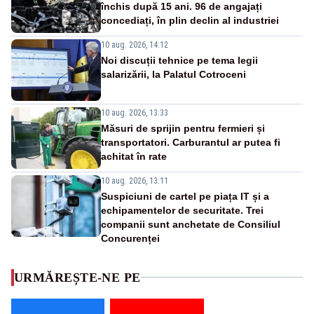
închis după 15 ani. 96 de angajați
concediați, în plin declin al industriei
10 aug. 2026, 14:12
Noi discuții tehnice pe tema legii
salarizării, la Palatul Cotroceni
10 aug. 2026, 13:33
Măsuri de sprijin pentru fermieri și
transportatori. Carburantul ar putea fi
achitat în rate
10 aug. 2026, 13:11
Suspiciuni de cartel pe piața IT și a
echipamentelor de securitate. Trei
companii sunt anchetate de Consiliul
Concurenței
URMĂREȘTE-NE PE