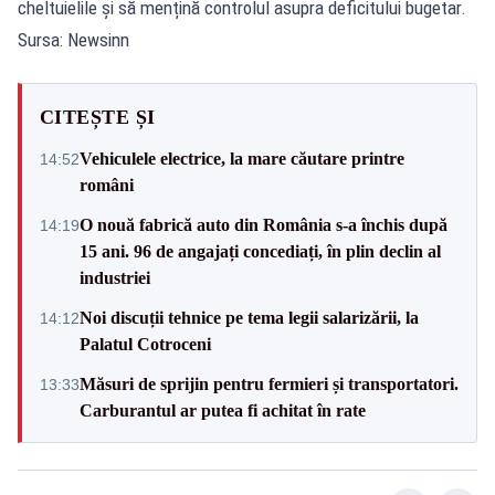
cheltuielile și să mențină controlul asupra deficitului bugetar.
Sursa: Newsinn
CITEȘTE ȘI
Vehiculele electrice, la mare căutare printre
14:52
români
O nouă fabrică auto din România s-a închis după
14:19
15 ani. 96 de angajați concediați, în plin declin al
industriei
Noi discuții tehnice pe tema legii salarizării, la
14:12
Palatul Cotroceni
Măsuri de sprijin pentru fermieri și transportatori.
13:33
Carburantul ar putea fi achitat în rate