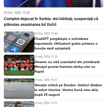
24 feb. 2026, 15:50
Complot dejucat în Serbia: doi bărbați, suspectați că
plănuiau asasinarea lui Vučić
10 aug. 2026, 19:44
ChatGPT pregătește o schimbare
importantă. Utilizatorii gratis primesc o
funcție mult așteptată
10 aug. 2026, 17:20
Dinamo nu uită scandalul din primăvară.
Mesajul postat înaintea derby-ului cu
Rapid
10 aug. 2026, 16:31
Situație critică pe Dunăre: debitul rămâne
la valori istorice. Vestea bună vine abia
după 24 august
10 aug. 2026, 15:22