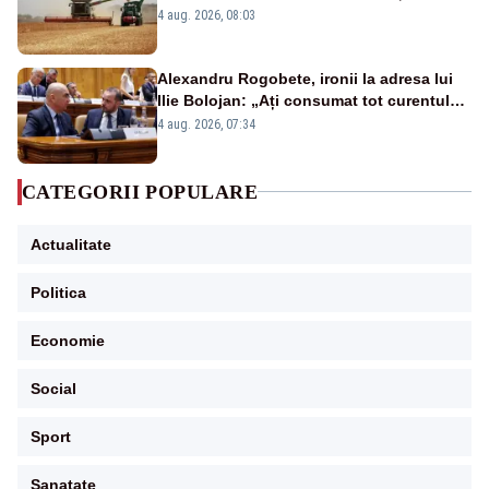
strategia pentru conservarea
4 aug. 2026, 08:03
biodiversității
Alexandru Rogobete, ironii la adresa lui
Ilie Bolojan: „Ați consumat tot curentul
urmărind șobolani imaginari”
4 aug. 2026, 07:34
CATEGORII POPULARE
Actualitate
Politica
Economie
Social
Sport
Sanatate