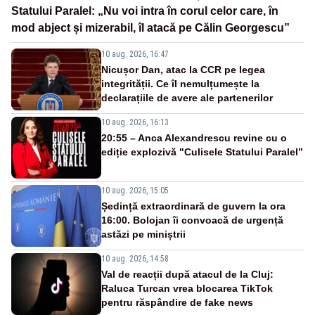
Statului Paralel: „Nu voi intra în corul celor care, în
mod abject și mizerabil, îl atacă pe Călin Georgescu”
10 aug. 2026, 16:47
Nicușor Dan, atac la CCR pe legea
integrității. Ce îl nemulțumește la
declarațiile de avere ale partenerilor
10 aug. 2026, 16:13
20:55 – Anca Alexandrescu revine cu o
ediție explozivă "Culisele Statului Paralel”
10 aug. 2026, 15:05
Ședință extraordinară de guvern la ora
16:00. Bolojan îi convoacă de urgență
astăzi pe miniștrii
10 aug. 2026, 14:58
Val de reacții după atacul de la Cluj:
Raluca Turcan vrea blocarea TikTok
pentru răspândire de fake news