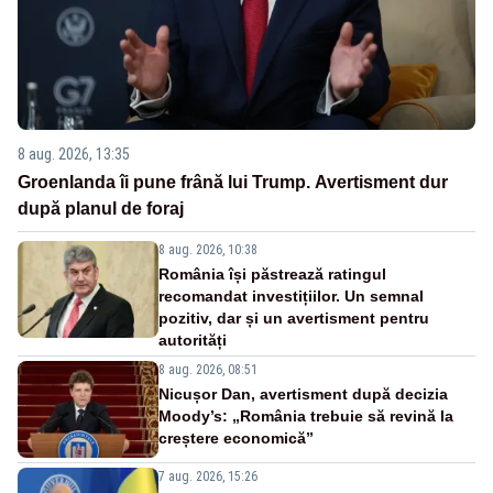
8 aug. 2026, 13:35
Groenlanda îi pune frână lui Trump. Avertisment dur
după planul de foraj
8 aug. 2026, 10:38
România își păstrează ratingul
recomandat investițiilor. Un semnal
pozitiv, dar și un avertisment pentru
autorități
8 aug. 2026, 08:51
Nicușor Dan, avertisment după decizia
Moody’s: „România trebuie să revină la
creștere economică”
7 aug. 2026, 15:26