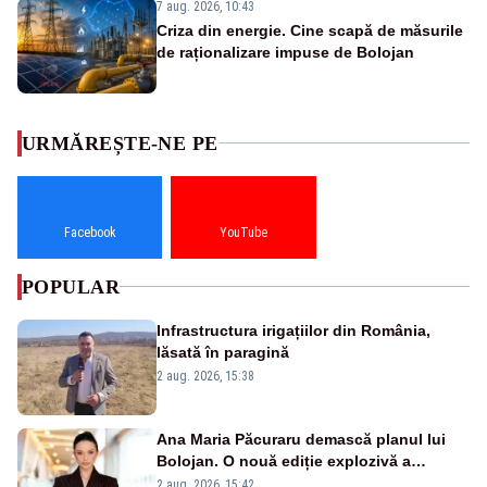
7 aug. 2026, 10:43
Criza din energie. Cine scapă de măsurile
de raționalizare impuse de Bolojan
URMĂREȘTE-NE PE
Facebook
YouTube
POPULAR
Infrastructura irigațiilor din România,
lăsată în paragină
2 aug. 2026, 15:38
Ana Maria Păcuraru demască planul lui
Bolojan. O nouă ediție explozivă a
emisiunii „Miza Zilei” la Realitatea PLUS
2 aug. 2026, 15:42