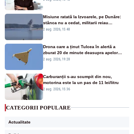
Misiune ratată la Izvoarele, pe Dunăre:
stânca nu a cedat, militarii reiau
detonările luni – VIDEO
2 aug. 2026, 15:48
Drona care a ținut Tulcea în alertă a
zburat 20 de minute deasupra apelor
României. Au fost ridicate două F-16
2 aug. 2026, 19:28
Carburanții s-au scumpit din nou,
motorina este la un pas de 11 lei/litru
2 aug. 2026, 15:36
CATEGORII POPULARE
Actualitate