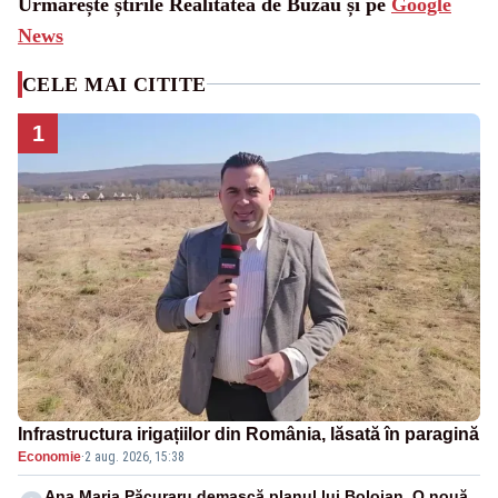
Urmărește știrile Realitatea de Buzau și pe
Google
News
CELE MAI CITITE
1
Infrastructura irigațiilor din România, lăsată în paragină
Economie
·
2 aug. 2026, 15:38
Ana Maria Păcuraru demască planul lui Bolojan. O nouă