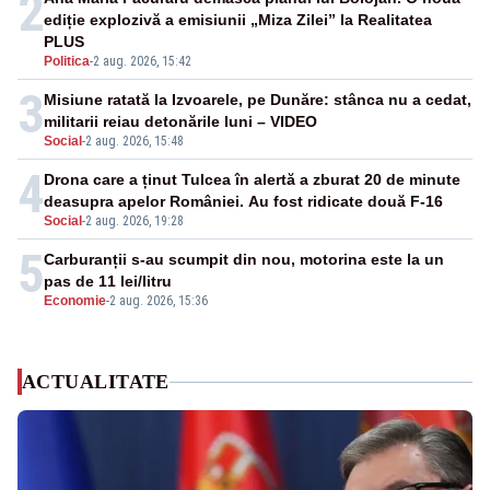
2
ediție explozivă a emisiunii „Miza Zilei” la Realitatea
PLUS
Politica
-
2 aug. 2026, 15:42
3
Misiune ratată la Izvoarele, pe Dunăre: stânca nu a cedat,
militarii reiau detonările luni – VIDEO
Social
-
2 aug. 2026, 15:48
4
Drona care a ținut Tulcea în alertă a zburat 20 de minute
deasupra apelor României. Au fost ridicate două F-16
Social
-
2 aug. 2026, 19:28
5
Carburanții s-au scumpit din nou, motorina este la un
pas de 11 lei/litru
Economie
-
2 aug. 2026, 15:36
ACTUALITATE