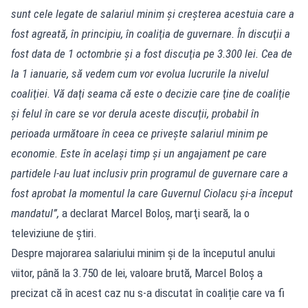
sunt cele legate de salariul minim şi creşterea acestuia care a
fost agreată, în principiu, în coaliţia de guvernare. În discuţii a
fost data de 1 octombrie şi a fost discuţia pe 3.300 lei. Cea de
la 1 ianuarie, să vedem cum vor evolua lucrurile la nivelul
coaliţiei. Vă daţi seama că este o decizie care ţine de coaliţie
şi felul în care se vor derula aceste discuţii, probabil în
perioada următoare în ceea ce priveşte salariul minim pe
economie. Este în acelaşi timp şi un angajament pe care
partidele l-au luat inclusiv prin programul de guvernare care a
fost aprobat la momentul la care Guvernul Ciolacu şi-a început
mandatul”,
a declarat Marcel Boloş, marţi seară, la o
televiziune de știri.
Despre majorarea salariului minim și de la începutul anului
viitor, până la 3.750 de lei, valoare brută, Marcel Boloș a
precizat că în acest caz nu s-a discutat în coaliție care va fi