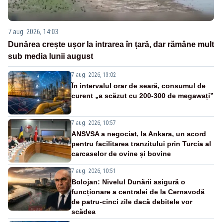
7 aug. 2026, 14:03
Dunărea crește ușor la intrarea în țară, dar rămâne mult
sub media lunii august
7 aug. 2026, 13:02
În intervalul orar de seară, consumul de
curent „a scăzut cu 200-300 de megawați”
7 aug. 2026, 10:57
ANSVSA a negociat, la Ankara, un acord
pentru facilitarea tranzitului prin Turcia al
carcaselor de ovine și bovine
7 aug. 2026, 10:51
Bolojan: Nivelul Dunării asigură o
funcționare a centralei de la Cernavodă
de patru-cinci zile dacă debitele vor
scădea