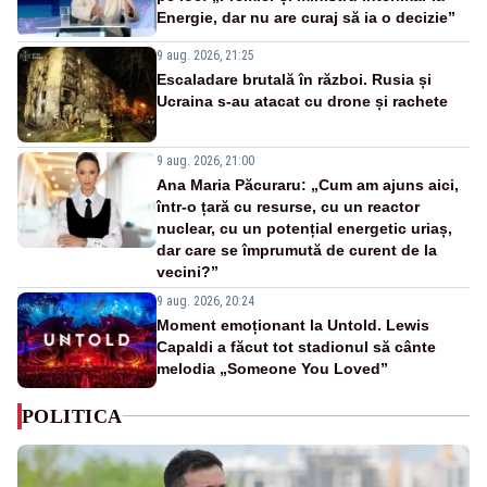
Energie, dar nu are curaj să ia o decizie”
9 aug. 2026, 21:25
Escaladare brutală în război. Rusia și
Ucraina s-au atacat cu drone și rachete
9 aug. 2026, 21:00
Ana Maria Păcuraru: „Cum am ajuns aici,
într-o țară cu resurse, cu un reactor
nuclear, cu un potențial energetic uriaș,
dar care se împrumută de curent de la
vecini?”
9 aug. 2026, 20:24
Moment emoționant la Untold. Lewis
Capaldi a făcut tot stadionul să cânte
melodia „Someone You Loved”
POLITICA