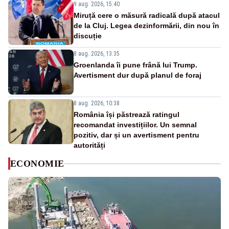
9 aug. 2026, 15:40
Miruță cere o măsură radicală după atacul
de la Cluj. Legea dezinformării, din nou în
discuție
8 aug. 2026, 13:35
Groenlanda îi pune frână lui Trump.
Avertisment dur după planul de foraj
8 aug. 2026, 10:38
România își păstrează ratingul
recomandat investițiilor. Un semnal
pozitiv, dar și un avertisment pentru
autorități
ECONOMIE