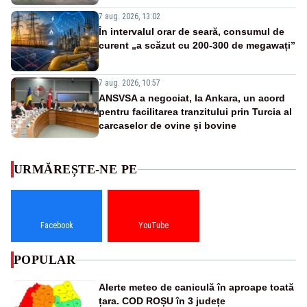
7 aug. 2026, 13:02
În intervalul orar de seară, consumul de
curent „a scăzut cu 200-300 de megawați”
7 aug. 2026, 10:57
ANSVSA a negociat, la Ankara, un acord
pentru facilitarea tranzitului prin Turcia al
carcaselor de ovine și bovine
URMĂREȘTE-NE PE
Facebook
YouTube
POPULAR
Alerte meteo de caniculă în aproape toată
țara. COD ROȘU în 3 județe