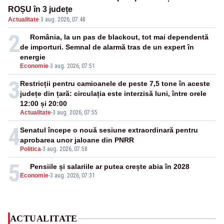
ROȘU în 3 județe
Actualitate
·
3 aug. 2026, 07:48
2
România, la un pas de blackout, tot mai dependentă
de importuri. Semnal de alarmă tras de un expert în
energie
Economie
-
3 aug. 2026, 07:51
3
Restricții pentru camioanele de peste 7,5 tone în aceste
județe din țară: circulația este interzisă luni, între orele
12:00 și 20:00
Actualitate
-
3 aug. 2026, 07:55
4
Senatul începe o nouă sesiune extraordinară pentru
aprobarea unor jaloane din PNRR
Politica
-
3 aug. 2026, 07:58
5
Pensiile și salariile ar putea crește abia în 2028
Economie
-
3 aug. 2026, 07:31
ACTUALITATE