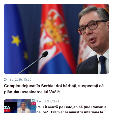
24 feb. 2026, 15:50
Complot dejucat în Serbia: doi bărbați, suspectați că
plănuiau asasinarea lui Vučić
9 aug. 2026, 22:41
Peiu îl acuză pe Bolojan că ține România
pe loc: „Premier și ministru interimar la