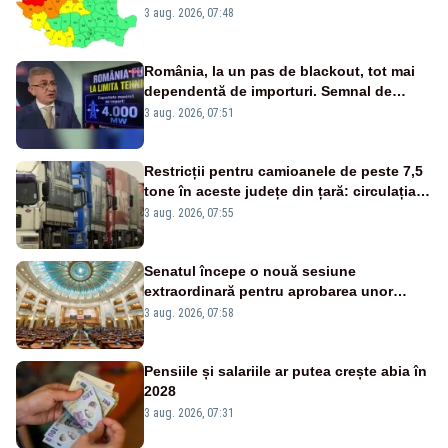
3 aug. 2026, 07:48
România, la un pas de blackout, tot mai
dependentă de importuri. Semnal de
alarmă tras de un expert în energie
3 aug. 2026, 07:51
Restricții pentru camioanele de peste 7,5
tone în aceste județe din țară: circulația
este interzisă luni, între orele 12:00 și
3 aug. 2026, 07:55
20:00
Senatul începe o nouă sesiune
extraordinară pentru aprobarea unor
jaloane din PNRR
3 aug. 2026, 07:58
Pensiile și salariile ar putea crește abia în
2028
3 aug. 2026, 07:31