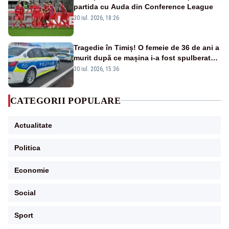
partida cu Auda din Conference League
30 iul. 2026, 18:26
Tragedie în Timiș! O femeie de 36 de ani a
murit după ce mașina i-a fost spulberată
de tren
30 iul. 2026, 15:36
CATEGORII POPULARE
Actualitate
Politica
Economie
Social
Sport