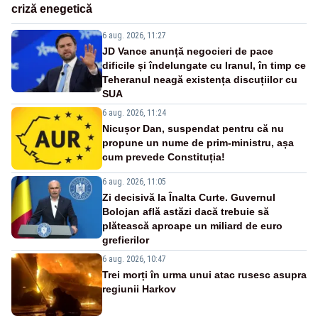
criză enegetică
6 aug. 2026, 11:27
JD Vance anunță negocieri de pace
dificile și îndelungate cu Iranul, în timp ce
Teheranul neagă existența discuțiilor cu
SUA
6 aug. 2026, 11:24
Nicușor Dan, suspendat pentru că nu
propune un nume de prim-ministru, așa
cum prevede Constituția!
6 aug. 2026, 11:05
Zi decisivă la Înalta Curte. Guvernul
Bolojan află astăzi dacă trebuie să
plătească aproape un miliard de euro
grefierilor
6 aug. 2026, 10:47
Trei morți în urma unui atac rusesc asupra
regiunii Harkov