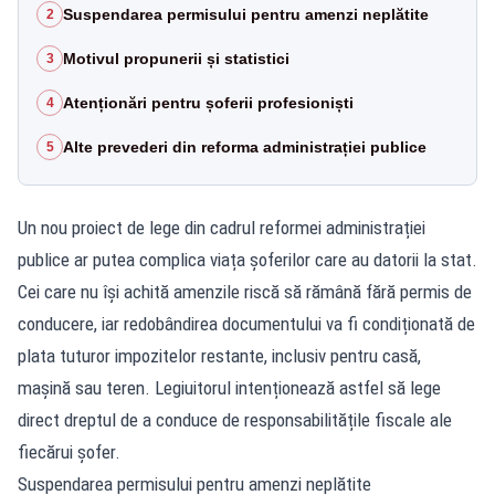
Suspendarea permisului pentru amenzi neplătite
2
Motivul propunerii și statistici
3
Atenționări pentru șoferii profesioniști
4
Alte prevederi din reforma administrației publice
5
Un nou proiect de lege din cadrul reformei administrației
publice ar putea complica viața șoferilor care au datorii la stat.
Cei care nu își achită amenzile riscă să rămână fără permis de
conducere, iar redobândirea documentului va fi condiționată de
plata tuturor impozitelor restante, inclusiv pentru casă,
mașină sau teren. Legiuitorul intenționează astfel să lege
direct dreptul de a conduce de responsabilitățile fiscale ale
fiecărui șofer.
Suspendarea permisului pentru amenzi neplătite