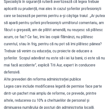
Specialiștii în siguranță rutieră avertizează că legea trebuie
aplicată cu prudență, mai ales în cazul șoferilor profesioniști
care se bazează pe permis pentru a-și câștiga traiul. „Ar putea
să apară pentru șoferii profesioniști următorul comentariu, am
făcut o greșeală, am de plătit amendă, nu reușesc să plătesc
acum, ce fac? Ce fac, îmi las copiii flămânzi, nu plătesc
curentul, stau în frig, pentru că nu pot să îmi plătesc pâinea?
Trebuie să venim cu educația, cu proiecte de educare a
șoferilor. Scopul adevărat nu este să-i iei lui banii, ci este să nu
mai facă accidente”, explică Titi Aur, expert în conducere
defensivă.
Alte prevederi din reforma administrației publice
Legea care include modificarea legată de permise face parte
dintr-un pachet mai amplu de reforme, ce prevede, printre
altele, reducerea cu 10% a cheltuielilor de personal și
diminuarea numărului de posturi din administrația locală.