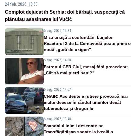
24 feb. 2026, 15:50
Complot dejucat în Serbia: doi bărbați, suspectați că
plănuiau asasinarea lui Vučić
6 aug. 2026, 15:24
Miza uriașă a scufundării barjelor.
Reactorul 2 de la Cernavodă poate primi o
nouă „gură de oxigen”
6 aug. 2026, 14:38
Patronul CFR Cluj, mesaj fără precedent:
„Cât să mai pierd bani?”
6 aug. 2026, 14:07
CNAIR: Accidentele rutiere provoacă mai
multe decese în rândul tinerilor decât
tuberculoza și drogurile
6 aug. 2026, 13:48
Scandalul inimii desenate pe
Transfăgărășan scoate la iveală o