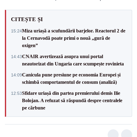
CITEȘTE ȘI
Miza uriașă a scufundării barjelor. Reactorul 2 de
15:24
la Cernavodă poate primi o nouă „gură de
oxigen”
CNAIR avertizează asupra unui portal
14:43
neautorizat din Ungaria care scumpește rovinieta
Canicula pune presiune pe economia Europei și
14:09
schimbă comportamentul de consum (analiză)
Sfidare uriașă din partea premierului demis Ilie
12:53
Bolojan. A refuzat să răspundă despre centralele
pe cărbune