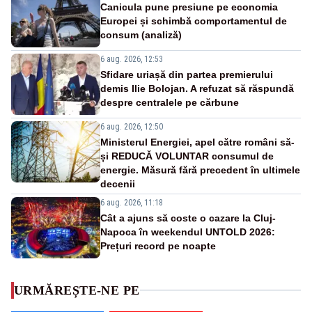
Canicula pune presiune pe economia
Europei și schimbă comportamentul de
consum (analiză)
6 aug. 2026, 12:53
Sfidare uriașă din partea premierului
demis Ilie Bolojan. A refuzat să răspundă
despre centralele pe cărbune
6 aug. 2026, 12:50
Ministerul Energiei, apel către români să-
și REDUCĂ VOLUNTAR consumul de
energie. Măsură fără precedent în ultimele
decenii
6 aug. 2026, 11:18
Cât a ajuns să coste o cazare la Cluj-
Napoca în weekendul UNTOLD 2026:
Prețuri record pe noapte
URMĂREȘTE-NE PE