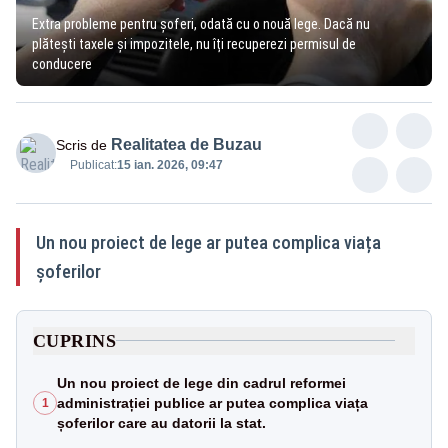
Extra probleme pentru șoferi, odată cu o nouă lege. Dacă nu
plătești taxele și impozitele, nu îți recuperezi permisul de
conducere
Realitatea de Buzau
Scris de
Publicat:
15 ian. 2026, 09:47
Un nou proiect de lege ar putea complica viața
șoferilor
CUPRINS
Un nou proiect de lege din cadrul reformei
administrației publice ar putea complica viața
1
șoferilor care au datorii la stat.