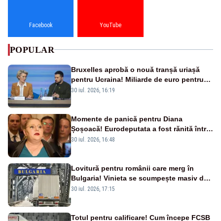
Facebook
YouTube
POPULAR
Bruxelles aprobă o nouă tranșă uriașă
pentru Ucraina! Miliarde de euro pentru
armament și apărare
30 iul. 2026, 16:19
Momente de panică pentru Diana
Șoșoacă! Eurodeputata a fost rănită într-
un accident rutier
30 iul. 2026, 16:48
Lovitură pentru românii care merg în
Bulgaria! Vinieta se scumpește masiv de
la 1 august
30 iul. 2026, 17:15
Totul pentru calificare! Cum începe FCSB