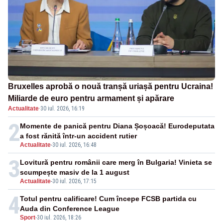
Bruxelles aprobă o nouă tranșă uriașă pentru Ucraina!
Miliarde de euro pentru armament și apărare
Actualitate
·
30 iul. 2026, 16:19
2
Momente de panică pentru Diana Șoșoacă! Eurodeputata
a fost rănită într-un accident rutier
Actualitate
-
30 iul. 2026, 16:48
3
Lovitură pentru românii care merg în Bulgaria! Vinieta se
scumpește masiv de la 1 august
Actualitate
-
30 iul. 2026, 17:15
4
Totul pentru calificare! Cum începe FCSB partida cu
Auda din Conference League
Sport
-
30 iul. 2026, 18:26