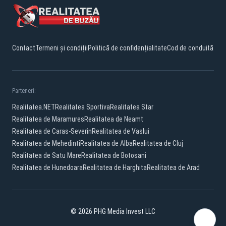
Contact
Termeni și condiții
Politică de confidențialitate
Cod de conduită
Parteneri:
Realitatea.NET
Realitatea Sportiva
Realitatea Star
Realitatea de Maramures
Realitatea de Neamt
Realitatea de Caras-Severin
Realitatea de Vaslui
Realitatea de Mehedinti
Realitatea de Alba
Realitatea de Cluj
Realitatea de Satu Mare
Realitatea de Botosani
Realitatea de Hunedoara
Realitatea de Harghita
Realitatea de Arad
© 2026 PHG Media Invest LLC
Facebook
YouTube