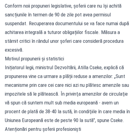
Conform noii propuneri legislative, șoferii care nu își achită
sancțiunile în termen de 90 de zile pot avea permisul
suspendat. Recuperarea documentului se va face numai după
achitarea integrală a tuturor obligațiilor fiscale. Măsura a
stârnit critici în rândul unor șoferi care consideră procedura
excesivă.
Motivul propunerii și statistici
Inițiatorul legii, ministrul Dezvoltării, Atilla Cseke, explică că
propunerea vine ca urmare a plății reduse a amenzilor: „Sunt
mecanisme prin care cei care nici azi nu plătesc amenzile sau
impozitele să le plătească. În privinţa amenzilor de circulaţie
vă spun că suntem mult sub media europeană - avem un
procent de plată de 38-40 la sută, în condiţiile în care media în
Uniunea Europeană este de peste 90 la sută”, spune Cseke.
Atenționări pentru șoferii profesioniști