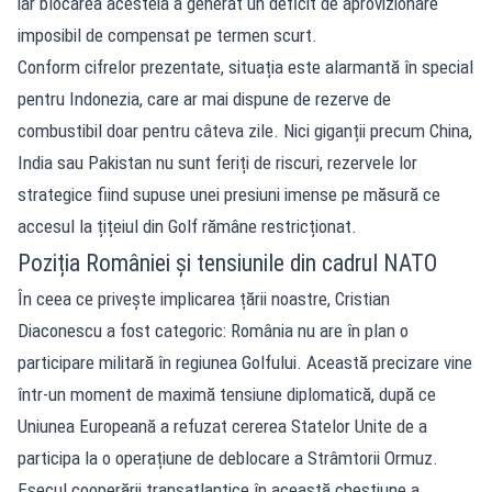
iar blocarea acesteia a generat un deficit de aprovizionare
imposibil de compensat pe termen scurt.
Conform cifrelor prezentate, situația este alarmantă în special
pentru Indonezia, care ar mai dispune de rezerve de
combustibil doar pentru câteva zile. Nici giganții precum China,
India sau Pakistan nu sunt feriți de riscuri, rezervele lor
strategice fiind supuse unei presiuni imense pe măsură ce
accesul la țițeiul din Golf rămâne restricționat.
Poziția României și tensiunile din cadrul NATO
În ceea ce privește implicarea țării noastre, Cristian
Diaconescu a fost categoric: România nu are în plan o
participare militară în regiunea Golfului. Această precizare vine
într-un moment de maximă tensiune diplomatică, după ce
Uniunea Europeană a refuzat cererea Statelor Unite de a
participa la o operațiune de deblocare a Strâmtorii Ormuz.
Eșecul cooperării transatlantice în această chestiune a