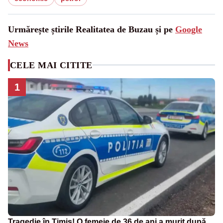
Urmărește știrile Realitatea de Buzau și pe
Google
News
CELE MAI CITITE
1
Tragedie în Timiș! O femeie de 36 de ani a murit după