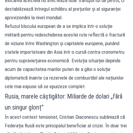
Blocarea acesteia nu afectează doar transportul de petrol, ci
destabilizează întregul echilibru al prețurilor și al siguranței
aprovizionării la nivel mondial.
Refuzul blocului european de a se implica într-o soluție
militară pentru redeschiderea acestei rute reflectă o fractură
de viziune între Washington și capitalele europene, punând
statele importatoare din Asia într-o cursă contra cronometru
pentru supraviețuirea economică. Evoluția situației depinde
acum de capacitatea marilor puteri de a găsi o soluție
diplomatică înainte ca rezervele de combustibil ale națiunilor
cele mai expuse să se epuizeze complet.
Rusia, marele câștigător: Miliarde de dolari „fără
un singur glonț”
În acest context tensionat, Cristian Diaconescu subliniază că
Federația Rusă este principalul beneficiar al crizei. În doar trei