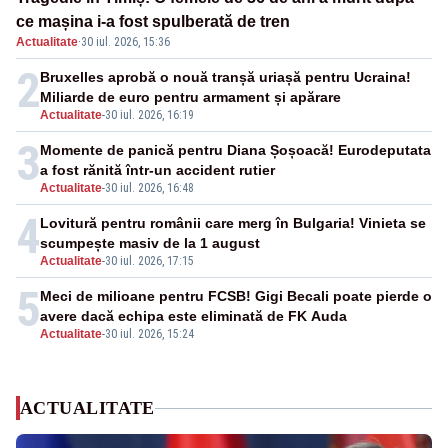
ce mașina i-a fost spulberată de tren
Actualitate
·
30 iul. 2026, 15:36
2
Bruxelles aprobă o nouă tranșă uriașă pentru Ucraina!
Miliarde de euro pentru armament și apărare
Actualitate
-
30 iul. 2026, 16:19
3
Momente de panică pentru Diana Șoșoacă! Eurodeputata
a fost rănită într-un accident rutier
Actualitate
-
30 iul. 2026, 16:48
4
Lovitură pentru românii care merg în Bulgaria! Vinieta se
scumpește masiv de la 1 august
Actualitate
-
30 iul. 2026, 17:15
5
Meci de milioane pentru FCSB! Gigi Becali poate pierde o
avere dacă echipa este eliminată de FK Auda
Actualitate
-
30 iul. 2026, 15:24
ACTUALITATE