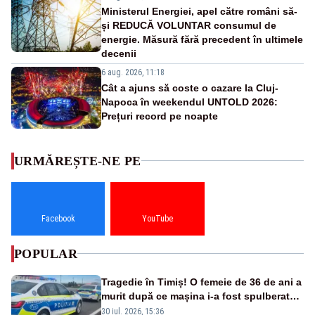
Ministerul Energiei, apel către români să-
și REDUCĂ VOLUNTAR consumul de
energie. Măsură fără precedent în ultimele
decenii
6 aug. 2026, 11:18
Cât a ajuns să coste o cazare la Cluj-
Napoca în weekendul UNTOLD 2026:
Prețuri record pe noapte
URMĂREȘTE-NE PE
Facebook
YouTube
POPULAR
Tragedie în Timiș! O femeie de 36 de ani a
murit după ce mașina i-a fost spulberată
de tren
30 iul. 2026, 15:36