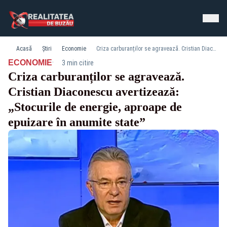
Acasă
Știri
Economie
Criza carburanților se agravează. Cristian Diaconescu avertizează: „Stocurile de energie, aproape de epuizare în anumite state”
·
ECONOMIE
3 min citire
Criza carburanților se agravează.
Cristian Diaconescu avertizează:
„Stocurile de energie, aproape de
epuizare în anumite state”