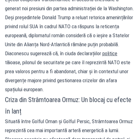
generat noi presiuni din partea administrației de la Washington.
Deși președintele Donald Trump a reluat retorica amenințărilor
privind rolul SUA în cadrul NATO ca răspuns la reticența
europeană, diplomatul român consideră că o ieșire a Statelor
Unite din Alianța Nord-Atlantică rămâne puțin probabilă.
Diaconescu sugerează că, în ciuda declarațiilor
politice
tăioase, pilonul de securitate pe care îl reprezintă NATO este
prea valoros pentru a fi abandonat, chiar și în contextul unor
divergențe majore privind gestionarea crizelor din afara
spațiului european.
Criza din Strâmtoarea Ormuz: Un blocaj cu efecte
în lanț
Situată între Golful Oman și Golful Persic, Strâmtoarea Ormuz
reprezintă cea mai importantă arteră energetică a lumii.