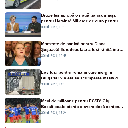
Bruxelles aprobă o nouă tranșă uriașă
pentru Ucraina! Miliarde de euro pentru
armament și apărare
30 iul. 2026, 16:19
Momente de panică pentru Diana
Șoșoacă! Eurodeputata a fost rănită într-
un accident rutier
30 iul. 2026, 16:48
Lovitură pentru românii care merg în
Bulgaria! Vinieta se scumpește masiv de
la 1 august
30 iul. 2026, 17:15
Meci de milioane pentru FCSB! Gigi
Becali poate pierde o avere dacă echipa
este eliminată de FK Auda
30 iul. 2026, 15:24