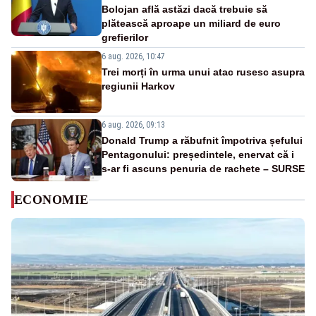
Bolojan află astăzi dacă trebuie să
plătească aproape un miliard de euro
grefierilor
6 aug. 2026, 10:47
Trei morți în urma unui atac rusesc asupra
regiunii Harkov
6 aug. 2026, 09:13
Donald Trump a răbufnit împotriva șefului
Pentagonului: președintele, enervat că i
s-ar fi ascuns penuria de rachete – SURSE
ECONOMIE