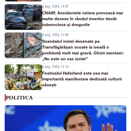
6 aug. 2026, 14:07
CNAIR: Accidentele rutiere provoacă mai
multe decese în rândul tinerilor decât
tuberculoza și drogurile
6 aug. 2026, 13:48
Scandalul inimii desenate pe
Transfăgărășan scoate la iveală o
problemă mult mai gravă. Ghizii montani:
„Nu este un caz izolat”
6 aug. 2026, 13:16
Festivalul Haferland este cea mai
importantă manifestare dedicată culturii
săsești
POLITICA