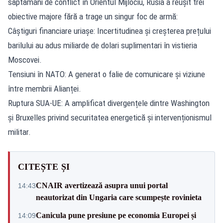
săptămâni de conflict în Orientul Mijlociu, Rusia a reușit trei
obiective majore fără a trage un singur foc de armă:
Câștiguri financiare uriașe: Incertitudinea și creșterea prețului
barilului au adus miliarde de dolari suplimentari în vistieria
Moscovei.
Tensiuni în NATO: A generat o falie de comunicare și viziune
între membrii Alianței.
Ruptura SUA-UE: A amplificat divergențele dintre Washington
și Bruxelles privind securitatea energetică și intervenționismul
militar.
CITEȘTE ȘI
CNAIR avertizează asupra unui portal
14:43
neautorizat din Ungaria care scumpește rovinieta
Canicula pune presiune pe economia Europei și
14:09