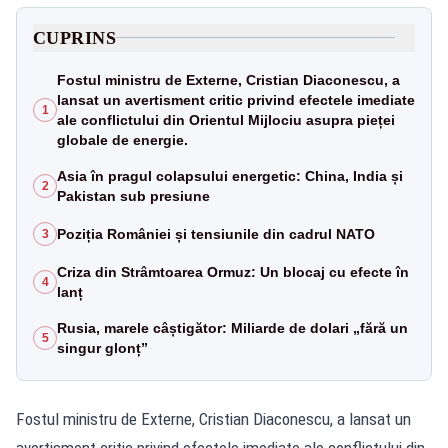
CUPRINS
Fostul ministru de Externe, Cristian Diaconescu, a
lansat un avertisment critic privind efectele imediate
1
ale conflictului din Orientul Mijlociu asupra pieței
globale de energie.
Asia în pragul colapsului energetic: China, India și
2
Pakistan sub presiune
Poziția României și tensiunile din cadrul NATO
3
Criza din Strâmtoarea Ormuz: Un blocaj cu efecte în
4
lanț
Rusia, marele câștigător: Miliarde de dolari „fără un
5
singur glonț”
Fostul ministru de Externe, Cristian Diaconescu, a lansat un
avertisment critic privind efectele imediate ale conflictului din