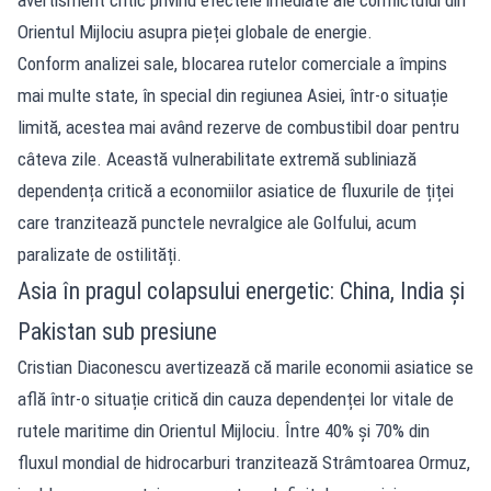
Orientul Mijlociu asupra pieței globale de energie.
Conform analizei sale, blocarea rutelor comerciale a împins
mai multe state, în special din regiunea Asiei, într-o situație
limită, acestea mai având rezerve de combustibil doar pentru
câteva zile. Această vulnerabilitate extremă subliniază
dependența critică a economiilor asiatice de fluxurile de țiței
care tranzitează punctele nevralgice ale Golfului, acum
paralizate de ostilități.
Asia în pragul colapsului energetic: China, India și
Pakistan sub presiune
Cristian Diaconescu avertizează că marile economii asiatice se
află într-o situație critică din cauza dependenței lor vitale de
rutele maritime din Orientul Mijlociu. Între 40% și 70% din
fluxul mondial de hidrocarburi tranzitează Strâmtoarea Ormuz,