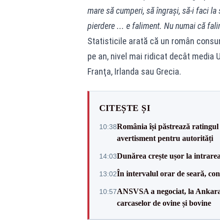
mare să cumperi, să îngraşi, să-i faci la
pierdere ... e faliment. Nu numai că fali
Statisticile arată că un român consu
pe an, nivel mai ridicat decât media 
Franţa, Irlanda sau Grecia.
CITEȘTE ȘI
România își păstrează ratingul 
10:38
avertisment pentru autorități
Dunărea crește ușor la intrare
14:03
În intervalul orar de seară, c
13:02
ANSVSA a negociat, la Ankara, 
10:57
carcaselor de ovine și bovine