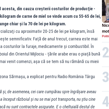
 acesta, din cauza creşterii costurilor de producţie -
 kilogram de carne de miel se vinde acum cu 55-65 de lei,
unge chiar şi la 70 de lei pe kilogram.
Nic
cializaţi cu aproximativ 20-25 de lei pe kilogram, însă
mot
Polit
de ț
reşte semnificativ. Faţă de anul trecut, carnea este mai
Guv
costurilor la furaje, medicamente şi combustibil. În
boiul din Orientul Mijlociu - ţările arabe erau o piaţă bună
mai venit comenzi, aşa că se tem să nu rămână cu mieii
n zona Sărmaşu, a explicat pentru Radio România Târgu
ă şi, de asemenea, cei care cumpărau spre îngrăşare aveau
e a început războiul şi nu se mai pot transporta, nu ştiu cine
că nu sunt contractele asigurate. E o cheltuială destul de