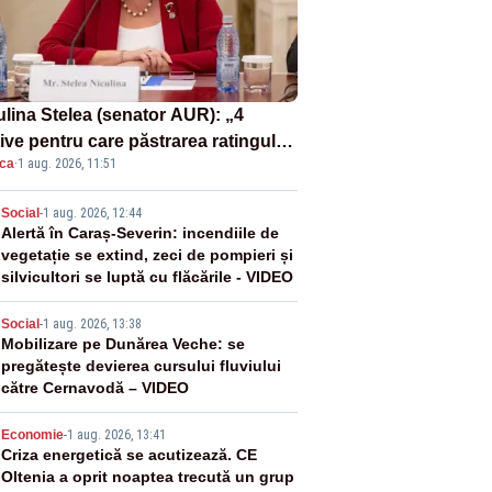
ulina Stelea (senator AUR): „4
ive pentru care păstrarea ratingului
ica
·
1 aug. 2026, 11:51
ară nu este o reușită pentru
ernul Bolojan”
2
Social
-
1 aug. 2026, 12:44
Alertă în Caraș-Severin: incendiile de
vegetație se extind, zeci de pompieri și
silvicultori se luptă cu flăcările - VIDEO
3
Social
-
1 aug. 2026, 13:38
Mobilizare pe Dunărea Veche: se
pregătește devierea cursului fluviului
către Cernavodă – VIDEO
4
Economie
-
1 aug. 2026, 13:41
Criza energetică se acutizează. CE
Oltenia a oprit noaptea trecută un grup