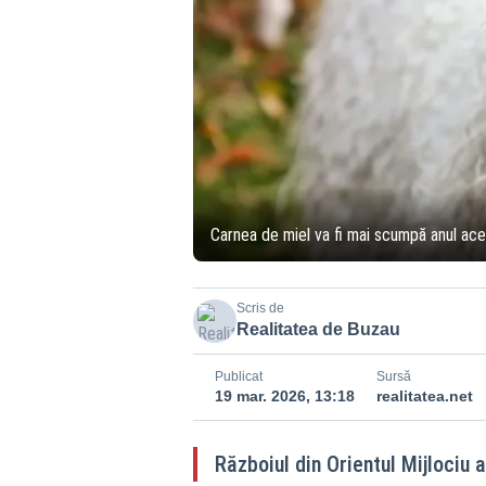
Carnea de miel va fi mai scumpă anul aces
Scris de
Realitatea de Buzau
Publicat
Sursă
19 mar. 2026, 13:18
realitatea.net
Războiul din Orientul Mijlociu 