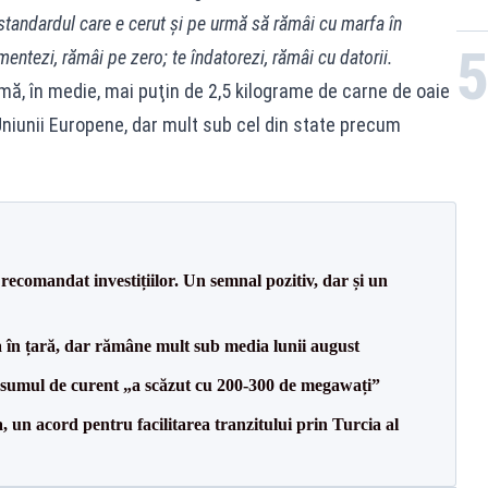
 standardul care e cerut şi pe urmă să rămâi cu marfa în
mentezi, rămâi pe zero; te îndatorezi, rămâi cu datorii.
mă, în medie, mai puţin de 2,5 kilograme de carne de oaie
Uniunii Europene, dar mult sub cel din state precum
recomandat investițiilor. Un semnal pozitiv, dar și un
a în țară, dar rămâne mult sub media lunii august
onsumul de curent „a scăzut cu 200-300 de megawați”
un acord pentru facilitarea tranzitului prin Turcia al