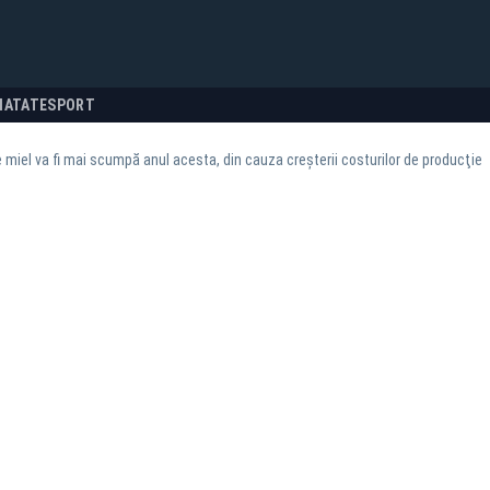
NATATE
SPORT
 miel va fi mai scumpă anul acesta, din cauza creşterii costurilor de producţie