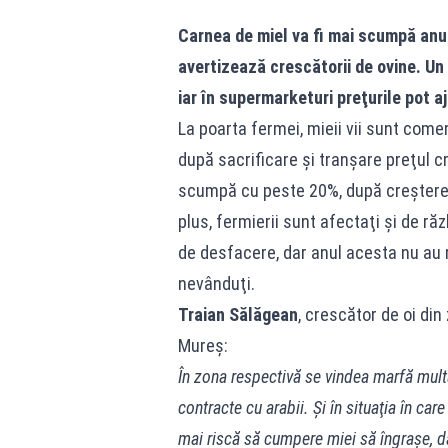
Carnea de miel va fi mai scumpă anul
avertizează crescătorii de ovine. Un
iar în supermarketuri preţurile pot aj
La poarta fermei, mieii vii sunt comer
după sacrificare şi tranşare preţul c
scumpă cu peste 20%, după creşterea 
plus, fermierii sunt afectaţi şi de răz
de desfacere, dar anul acesta nu au 
nevânduţi.
Traian Sălăgean
, crescător de oi di
Mureş:
În zona respectivă se vindea marfă mult
contracte cu arabii. Şi în situaţia în car
mai riscă să cumpere miei să îngraşe, da