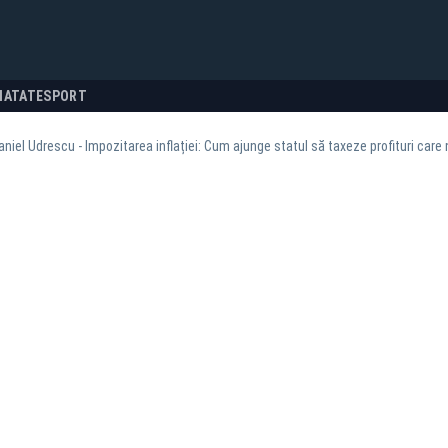
NATATE
SPORT
niel Udrescu - Impozitarea inflației: Cum ajunge statul să taxeze profituri care 