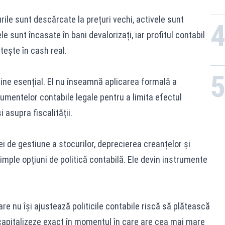
rile sunt descărcate la prețuri vechi, activele sunt
e sunt încasate în bani devalorizați, iar profitul contabil
ătește în cash real.
ine esențial. El nu înseamnă aplicarea formală a
rumentelor contabile legale pentru a limita efectul
i asupra fiscalității.
i de gestiune a stocurilor, deprecierea creanțelor și
simple opțiuni de politică contabilă. Ele devin instrumente
are nu își ajustează politicile contabile riscă să plătească
ecapitalizeze exact în momentul în care are cea mai mare