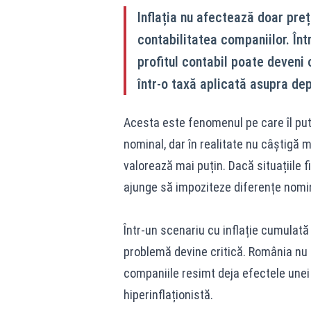
Inflația nu afectează doar preț
contabilitatea companiilor. Înt
profitul contabil poate deveni 
într-o taxă aplicată asupra depr
Acesta este fenomenul pe care îl put
nominal, dar în realitate nu câștigă 
valorează mai puțin. Dacă situațiile f
ajunge să impoziteze diferențe nomin
Într-un scenariu cu inflație cumulat
problemă devine critică. România nu i
companiile resimt deja efectele unei
hiperinflaționistă.