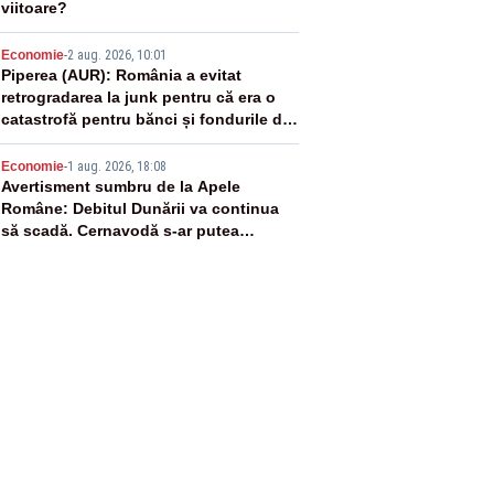
viitoare?
4
Economie
-
2 aug. 2026, 10:01
Piperea (AUR): România a evitat
retrogradarea la junk pentru că era o
catastrofă pentru bănci și fondurile de
pensii
5
Economie
-
1 aug. 2026, 18:08
Avertisment sumbru de la Apele
Române: Debitul Dunării va continua
să scadă. Cernavodă s-ar putea
închide în 4 zile