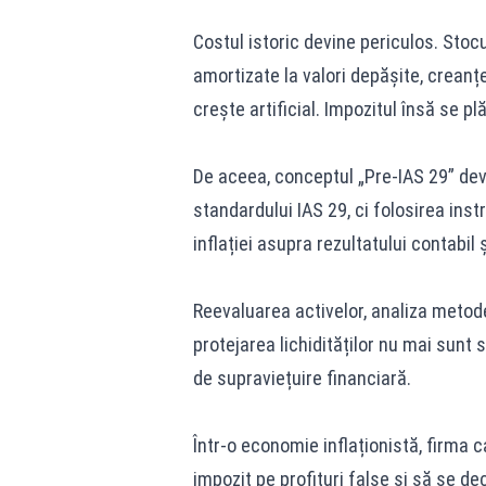
Costul istoric devine periculos. Stocu
amortizate la valori depășite, creanțel
crește artificial. Impozitul însă se pl
De aceea, conceptul „Pre-IAS 29” dev
standardului IAS 29, ci folosirea inst
inflației asupra rezultatului contabil ș
Reevaluarea activelor, analiza metode
protejarea lichidităților nu mai sunt 
de supraviețuire financiară.
Într-o economie inflaționistă, firma c
impozit pe profituri false și să se d