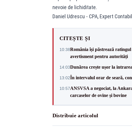
nevoie de lichiditate.
Daniel Udrescu - CPA, Expert Contabil
CITEȘTE ȘI
România își păstrează ratingul 
10:38
avertisment pentru autorități
Dunărea crește ușor la intrare
14:03
În intervalul orar de seară, c
13:02
ANSVSA a negociat, la Ankara, 
10:57
carcaselor de ovine și bovine
Distribuie articolul