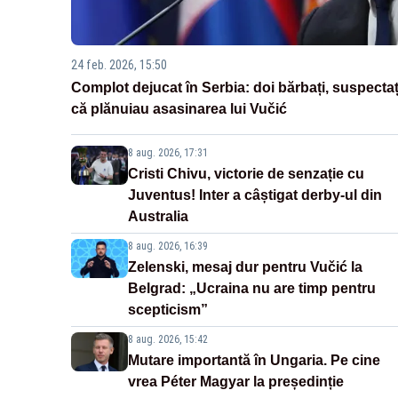
24 feb. 2026, 15:50
Complot dejucat în Serbia: doi bărbați, suspectaț
că plănuiau asasinarea lui Vučić
8 aug. 2026, 17:31
Cristi Chivu, victorie de senzație cu
Juventus! Inter a câștigat derby-ul din
Australia
8 aug. 2026, 16:39
Zelenski, mesaj dur pentru Vučić la
Belgrad: „Ucraina nu are timp pentru
scepticism”
8 aug. 2026, 15:42
Mutare importantă în Ungaria. Pe cine
vrea Péter Magyar la președinție