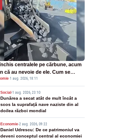
închis centralele pe cărbune, acum
n că au nevoie de ele. Cum se
omie
·
1 aug. 2026, 18:11
ează vina în plină criză energetică
2
Social
-
1 aug. 2026, 23:10
Dunărea a secat atât de mult încât a
scos la suprafață nave naziste din al
doilea război mondial
3
Economie
-
2 aug. 2026, 09:22
Daniel Udrescu: De ce patrimoniul va
deveni conceptul central al economiei