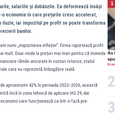
1
urile, salariile și dobânzile. Ea deformează însăși
r-o economie în care prețurile cresc accelerat,
o iluzie, iar impozitul pe profit se poate transforma
ecierii banilor.
em numi „impozitarea inflației”. Firma raportează profit
mai mult. Doar vinde la prețuri mai mari pentru că moneda
Au 
spu
inanciare rămân ancorate în costuri istorice, statul
Econ
pas
ale care nu reprezintă îmbogățire reală.
ă de aproximativ 42% în perioada 2023–2026, această
ntră încă în zona tehnică de aplicare IAS 29, dar
 economii care funcționează ca într-o fază pre-