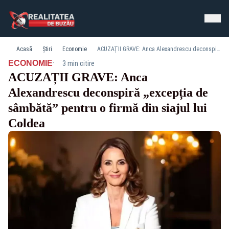
Acasă
Știri
Economie
ACUZAȚII GRAVE: Anca Alexandrescu deconspiră „excepția de sâmbătă” pentru o firmă din siajul lui Coldea
·
ECONOMIE
3 min citire
ACUZAȚII GRAVE: Anca
Alexandrescu deconspiră „excepția de
sâmbătă” pentru o firmă din siajul lui
Coldea