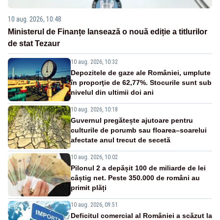
10 aug. 2026, 10:48
Ministerul de Finanțe lansează o nouă ediție a titlurilor
de stat Tezaur
10 aug. 2026, 10:32
Depozitele de gaze ale României, umplute
în proporţie de 62,77%. Stocurile sunt sub
nivelul din ultimii doi ani
10 aug. 2026, 10:18
Guvernul pregătește ajutoare pentru
culturile de porumb sau floarea–soarelui
afectate anul trecut de secetă
10 aug. 2026, 10:02
Pilonul 2 a depășit 100 de miliarde de lei
câștig net. Peste 350.000 de români au
primit plăți
10 aug. 2026, 09:51
Deficitul comercial al României a scăzut la