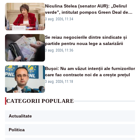
Niculina Stelea (senator AUR): „Delirul
verde”, intitulat pompos Green Deal de
către Bruxelles, este în mare măsură
3 aug. 2026, 11:34
vinovat de prezumtiva apocalipsă
energetică”
Se reiau negocierile dintre sindicate și
partide pentru noua lege a salarizării
3 aug. 2026, 11:36
Bușoi: Nu am văzut intenții ale furnizorilor
care fac contracte noi de a crește prețul
3 aug. 2026, 11:18
CATEGORII POPULARE
Actualitate
Politica