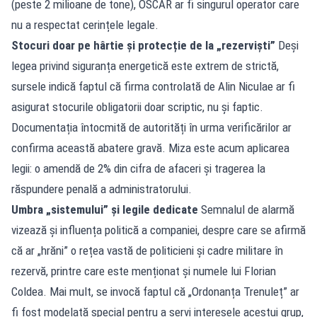
(peste 2 milioane de tone), OSCAR ar fi singurul operator care
nu a respectat cerințele legale.
Stocuri doar pe hârtie și protecție de la „rezerviști”
Deși
legea privind siguranța energetică este extrem de strictă,
sursele indică faptul că firma controlată de Alin Niculae ar fi
asigurat stocurile obligatorii doar scriptic, nu și faptic.
Documentația întocmită de autorități în urma verificărilor ar
confirma această abatere gravă. Miza este acum aplicarea
legii: o amendă de 2% din cifra de afaceri și tragerea la
răspundere penală a administratorului.
Umbra „sistemului” și legile dedicate
Semnalul de alarmă
vizează și influența politică a companiei, despre care se afirmă
că ar „hrăni” o rețea vastă de politicieni și cadre militare în
rezervă, printre care este menționat și numele lui Florian
Coldea. Mai mult, se invocă faptul că „Ordonanța Trenuleț” ar
fi fost modelată special pentru a servi interesele acestui grup,