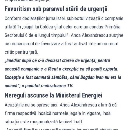
Favoritism sub paranvul stării de urgență
Conform declarațiilor jurnalistei, subiectul vizează o companie
aflată în „siajul lui Coldea și al celor care au condus Primăria
Sectorului 6 de-a lungul timpului”. Anca Alexandrescu susține
că mecanismul de favorizare a fost activat într-un moment
critic pentru țară.
„Imediat după ce s-a declarat starea de urgență, pentru
această companie s-a făcut o excepție ca să poată exporta.
Excepția a fost semnată sâmbăta, când Bogdan Ivan nu era la
muncă”, a punctat realizatoarea TV.
Nereguli ascunse la Ministerul Energiei
Acuzațiile nu se opresc aici. Anca Alexandrescu afirmă că
firma respectivă încalcă normele legale în vigoare, însă
situația este mușamalizată la nivel înalt.
„Această firmă nu respectă normele, iar această chestiune