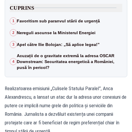
CUPRINS
Favoritism sub paranvul stării de urgență
1
Nereguli ascunse la Ministerul Energiei
2
Apel către Ilie Bolojan: „Să aplice legea!”
3
Acuzații de o gravitate extremă la adresa OSCAR
Downstream: Securitatea energetică a României,
4
pusă în pericol?
Realizatoarea emisiunii „Culisele Statului Paralel”, Anca
Alexandrescu, a lansat un atac dur la adresa unor conexiuni de
putere ce implică nume grele din politica și serviciile din
România. Jurnalista a dezvăluit existența unei companii
protejate care ar fi beneficiat de regim preferențial chiar în
timpul stării de urgență.