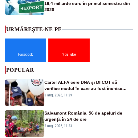
16,4 miliarde euro în primul semestru din
2026
URMĂREȘTE-NE PE
Facebook
YouTube
POPULAR
Cartel ALFA cere DNA și DIICOT să
verifice modul în care au fost închise
centralele pe cărbune
3 aug. 2026, 11:29
Salvamont România, 56 de apeluri de
urgență în 24 de ore
3 aug. 2026, 11:33