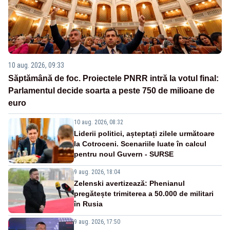
10 aug. 2026, 09:33
Săptămână de foc. Proiectele PNRR intră la votul final:
Parlamentul decide soarta a peste 750 de milioane de
euro
10 aug. 2026, 08:32
Liderii politici, așteptați zilele următoare
la Cotroceni. Scenariile luate în calcul
pentru noul Guvern - SURSE
9 aug. 2026, 18:04
Zelenski avertizează: Phenianul
pregătește trimiterea a 50.000 de militari
în Rusia
9 aug. 2026, 17:50