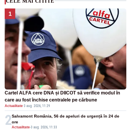
CELE MAI CITITE
1
Cartel ALFA cere DNA și DIICOT să verifice modul în
care au fost închise centralele pe cărbune
Actualitate
·
3 aug. 2026, 11:29
2
Salvamont România, 56 de apeluri de urgență în 24 de
ore
Actualitate
-
3 aug. 2026, 11:33