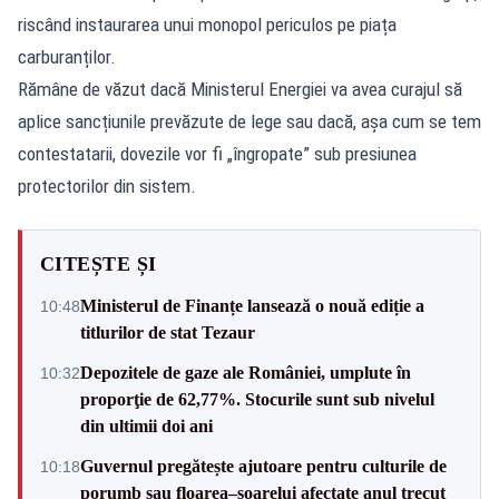
riscând instaurarea unui monopol periculos pe piața
carburanților.
Rămâne de văzut dacă Ministerul Energiei va avea curajul să
aplice sancțiunile prevăzute de lege sau dacă, așa cum se tem
contestatarii, dovezile vor fi „îngropate” sub presiunea
protectorilor din sistem.
CITEȘTE ȘI
Ministerul de Finanțe lansează o nouă ediție a
10:48
titlurilor de stat Tezaur
Depozitele de gaze ale României, umplute în
10:32
proporţie de 62,77%. Stocurile sunt sub nivelul
din ultimii doi ani
Guvernul pregătește ajutoare pentru culturile de
10:18
porumb sau floarea–soarelui afectate anul trecut