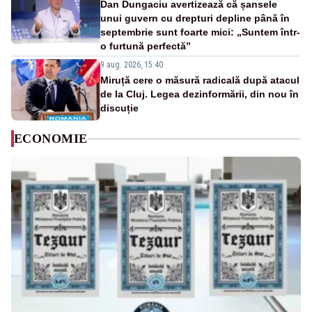
Dan Dungaciu avertizează că șansele
unui guvern cu drepturi depline până în
septembrie sunt foarte mici: „Suntem într-
o furtună perfectă”
9 aug. 2026, 15:40
Miruță cere o măsură radicală după atacul
de la Cluj. Legea dezinformării, din nou în
discuție
ECONOMIE