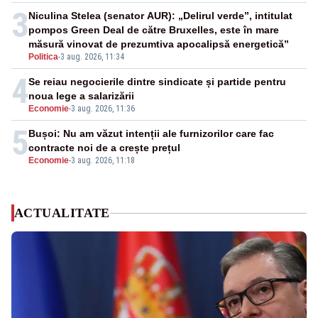
3
Niculina Stelea (senator AUR): „Delirul verde”, intitulat
pompos Green Deal de către Bruxelles, este în mare
măsură vinovat de prezumtiva apocalipsă energetică”
Politica
-
3 aug. 2026, 11:34
4
Se reiau negocierile dintre sindicate și partide pentru
noua lege a salarizării
Economie
-
3 aug. 2026, 11:36
5
Bușoi: Nu am văzut intenții ale furnizorilor care fac
contracte noi de a crește prețul
Economie
-
3 aug. 2026, 11:18
ACTUALITATE