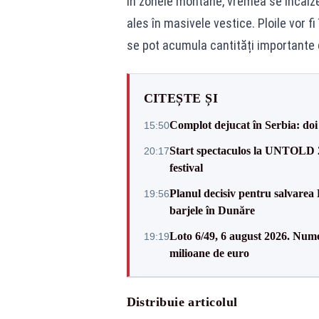
În zonele montane, vremea se încălze
ales în masivele vestice. Ploile vor fi
se pot acumula cantități importante 
CITEȘTE ȘI
Complot dejucat în Serbia: doi 
15:50
Start spectaculos la UNTOLD 20
20:17
festival
Planul decisiv pentru salvarea
19:56
barjele în Dunăre
Loto 6/49, 6 august 2026. Nume
19:19
milioane de euro
Distribuie articolul