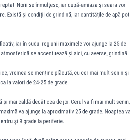
treptat. Norii se înmulțesc, iar după-amiaza și seara vor
re. Există și condiții de grindină, iar cantitățile de apă pot
cativ, iar în sudul regiunii maximele vor ajunge la 25 de
a atmosferică se accentuează și aici, cu averse, grindină
udice, vremea se menține plăcută, cu cer mai mult senin și
rca la valori de 24-25 de grade.
 și mai caldă decât cea de joi. Cerul va fi mai mult senin,
a maximă va ajunge la aproximativ 25 de grade. Noaptea va
centru și 9 grade la periferie.