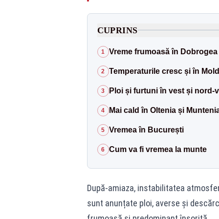
CUPRINS
Vreme frumoasă în Dobrogea 
1
Temperaturile cresc și în Mol
2
Ploi și furtuni în vest și nord-
3
Mai cald în Oltenia și Munteni
4
Vremea în București
5
Cum va fi vremea la munte
6
După-amiaza, instabilitatea atmosfer
sunt anunțate ploi, averse și descărc
frumoasă și predominant însorită.