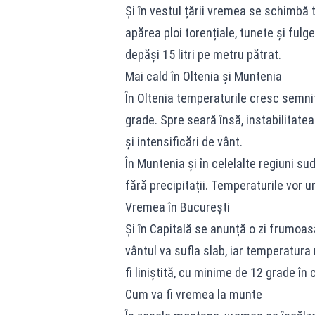
Și în vestul țării vremea se schimbă 
apărea ploi torențiale, tunete și fulge
depăși 15 litri pe metru pătrat.
Mai cald în Oltenia și Muntenia
În Oltenia temperaturile cresc semnifi
grade. Spre seară însă, instabilitate
și intensificări de vânt.
În Muntenia și în celelalte regiuni s
fără precipitații. Temperaturile vor u
Vremea în București
Și în Capitală se anunță o zi frumoasă
vântul va sufla slab, iar temperatur
fi liniștită, cu minime de 12 grade în 
Cum va fi vremea la munte