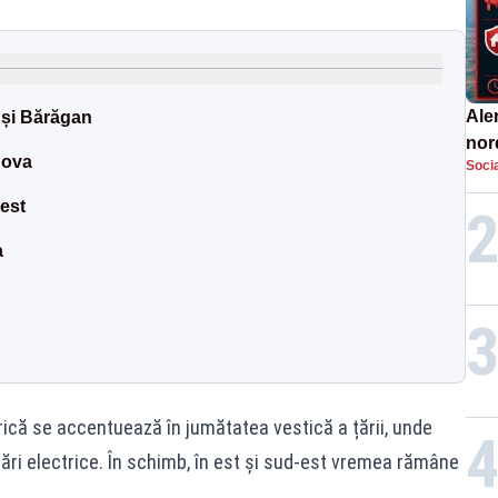
Aler
și Bărăgan
nor
dova
Socia
de 
vest
a
ică se accentuează în jumătatea vestică a țării, unde
ări electrice. În schimb, în est și sud-est vremea rămâne