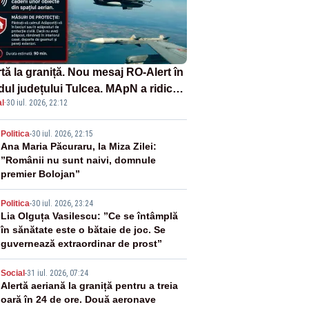
tă la graniță. Nou mesaj RO-Alert în
dul județului Tulcea. MApN a ridicat
l
·
30 iul. 2026, 22:12
la sol două avioane F-16
2
Politica
-
30 iul. 2026, 22:15
Ana Maria Păcuraru, la Miza Zilei:
”Românii nu sunt naivi, domnule
premier Bolojan”
3
Politica
-
30 iul. 2026, 23:24
Lia Olguța Vasilescu: ”Ce se întâmplă
în sănătate este o bătaie de joc. Se
guvernează extraordinar de prost”
4
Social
-
31 iul. 2026, 07:24
Alertă aeriană la graniță pentru a treia
oară în 24 de ore. Două aeronave