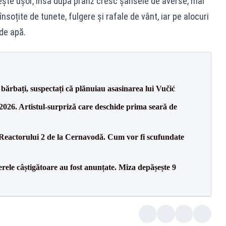
ște ușor, însă după prânz cresc șansele de averse, mai
 însoțite de tunete, fulgere și rafale de vânt, iar pe alocuri
de apă.
bărbați, suspectați că plănuiau asasinarea lui Vučić
26. Artistul-surpriză care deschide prima seară de
 Reactorului 2 de la Cernavodă. Cum vor fi scufundate
rele câștigătoare au fost anunțate. Miza depășește 9