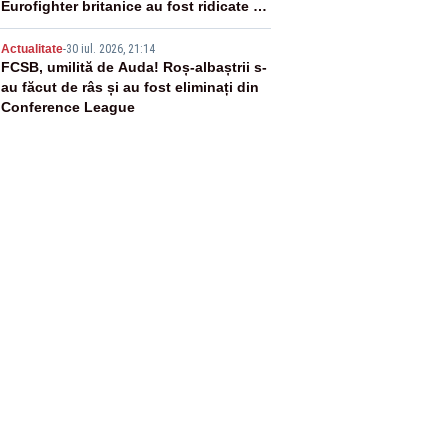
Eurofighter britanice au fost ridicate de
la sol
5
Actualitate
-
30 iul. 2026, 21:14
FCSB, umilită de Auda! Roș-albaștrii s-
au făcut de râs și au fost eliminați din
Conference League