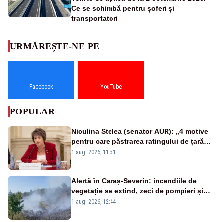
Ce se schimbă pentru șoferi și
transportatori
URMĂREȘTE-NE PE
Facebook
YouTube
POPULAR
Niculina Stelea (senator AUR): „4 motive
pentru care păstrarea ratingului de țară
nu este o reușită pentru Guvernul
1 aug. 2026, 11:51
Bolojan”
Alertă în Caraș-Severin: incendiile de
vegetație se extind, zeci de pompieri și
silvicultori se luptă cu flăcările - VIDEO
1 aug. 2026, 12:44