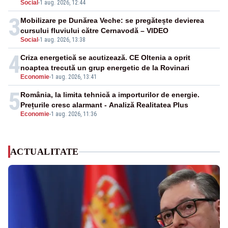
Social
-
1 aug. 2026, 12:44
3
Mobilizare pe Dunărea Veche: se pregătește devierea
cursului fluviului către Cernavodă – VIDEO
Social
-
1 aug. 2026, 13:38
4
Criza energetică se acutizează. CE Oltenia a oprit
noaptea trecută un grup energetic de la Rovinari
Economie
-
1 aug. 2026, 13:41
5
România, la limita tehnică a importurilor de energie.
Prețurile cresc alarmant - Analiză Realitatea Plus
Economie
-
1 aug. 2026, 11:36
ACTUALITATE