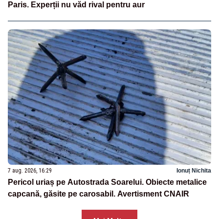
Paris. Experții nu văd rival pentru aur
7 aug. 2026, 16:29
Ionuț Nichita
Pericol uriaș pe Autostrada Soarelui. Obiecte metalice
capcană, găsite pe carosabil. Avertisment CNAIR