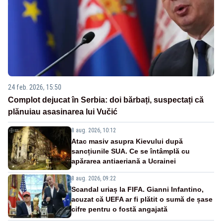
24 feb. 2026, 15:50
Complot dejucat în Serbia: doi bărbați, suspectați că
plănuiau asasinarea lui Vučić
8 aug. 2026, 10:12
Atac masiv asupra Kievului după
sancțiunile SUA. Ce se întâmplă cu
apărarea antiaeriană a Ucrainei
8 aug. 2026, 09:22
Scandal uriaș la FIFA. Gianni Infantino,
acuzat că UEFA ar fi plătit o sumă de șase
cifre pentru o fostă angajată