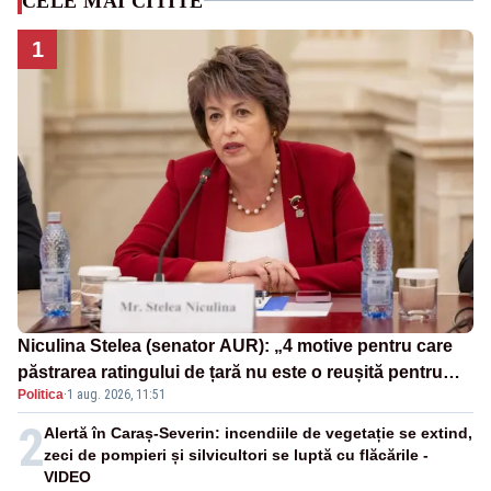
CELE MAI CITITE
1
Niculina Stelea (senator AUR): „4 motive pentru care
păstrarea ratingului de țară nu este o reușită pentru
Politica
·
1 aug. 2026, 11:51
Guvernul Bolojan”
2
Alertă în Caraș-Severin: incendiile de vegetație se extind,
zeci de pompieri și silvicultori se luptă cu flăcările -
VIDEO