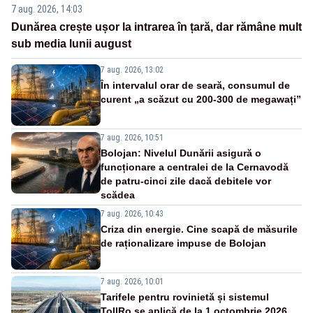
7 aug. 2026, 14:03
Dunărea crește ușor la intrarea în țară, dar rămâne mult
sub media lunii august
7 aug. 2026, 13:02
În intervalul orar de seară, consumul de
curent „a scăzut cu 200-300 de megawați”
7 aug. 2026, 10:51
Bolojan: Nivelul Dunării asigură o
funcționare a centralei de la Cernavodă
de patru-cinci zile dacă debitele vor
scădea
7 aug. 2026, 10:43
Criza din energie. Cine scapă de măsurile
de raționalizare impuse de Bolojan
7 aug. 2026, 10:01
Tarifele pentru rovinietă și sistemul
TollRo se aplică de la 1 octombrie 2026.