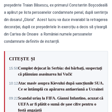
președinte Traian Băsescu, ex-primarul Constantin Boșcodeală
a apărut pe lista persoanelor condamnate penal, după sentința
din dosarul „Gloria”. Acest lucru va duce invariabil la retragerea
decorației, după ce președintele în exercițiu a decis să șteargă
din Cartea de Onoare a României numele persoanelor
condamnate definitiv de instanță.
CITEȘTE ȘI
Complot dejucat în Serbia: doi bărbați, suspectați
15:50
că plănuiau asasinarea lui Vučić
Atac masiv asupra Kievului după sancțiunile SUA.
10:12
Ce se întâmplă cu apărarea antiaeriană a Ucrainei
Scandal uriaș la FIFA. Gianni Infantino, acuzat că
09:22
UEFA ar fi plătit o sumă de șase cifre pentru o
fostă angajată