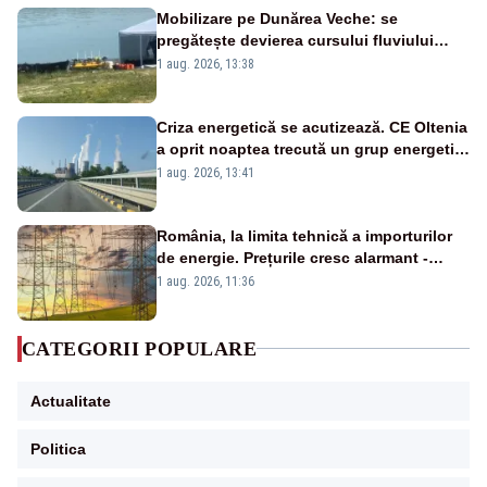
Mobilizare pe Dunărea Veche: se
pregătește devierea cursului fluviului
către Cernavodă – VIDEO
1 aug. 2026, 13:38
Criza energetică se acutizează. CE Oltenia
a oprit noaptea trecută un grup energetic
de la Rovinari
1 aug. 2026, 13:41
România, la limita tehnică a importurilor
de energie. Prețurile cresc alarmant -
Analiză Realitatea Plus
1 aug. 2026, 11:36
CATEGORII POPULARE
Actualitate
Politica