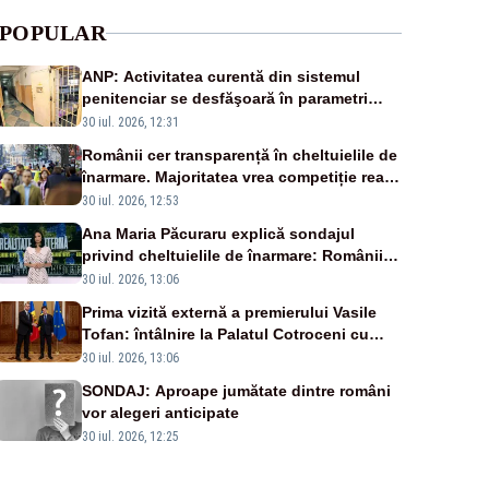
POPULAR
ANP: Activitatea curentă din sistemul
penitenciar se desfăşoară în parametri
normali
30 iul. 2026, 12:31
Românii cer transparență în cheltuielile de
înarmare. Majoritatea vrea competiție reală
și industrie locală – SONDAJ
30 iul. 2026, 12:53
Ana Maria Păcuraru explică sondajul
privind cheltuielile de înarmare: Românii
cer transparență în achiziții și un echilibru
30 iul. 2026, 13:06
între partenerii externi
Prima vizită externă a premierului Vasile
Tofan: întâlnire la Palatul Cotroceni cu
președintele Nicușor Dan
30 iul. 2026, 13:06
SONDAJ: Aproape jumătate dintre români
vor alegeri anticipate
30 iul. 2026, 12:25