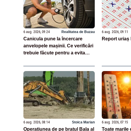
6 aug. 2026, 09:24
Realitatea de Buzau
6 aug. 2026, 09:11
Canicula pune la încercare
Report uriaș 
anvelopele mașinii. Ce verificări
trebuie făcute pentru a evita
penele și exploziile de cauciuc
6 aug. 2026, 08:14
Stoica Marian
6 aug. 2026, 07:15
Operațiunea de pe brațul Bala al
Toate marile o