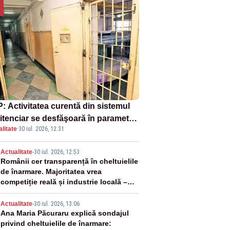
: Activitatea curentă din sistemul
itenciar se desfăşoară în parametri
litate
·
30 iul. 2026, 12:31
mali
2
Actualitate
-
30 iul. 2026, 12:53
Românii cer transparență în cheltuielile
de înarmare. Majoritatea vrea
competiție reală și industrie locală –
SONDAJ
3
Actualitate
-
30 iul. 2026, 13:06
Ana Maria Păcuraru explică sondajul
privind cheltuielile de înarmare: