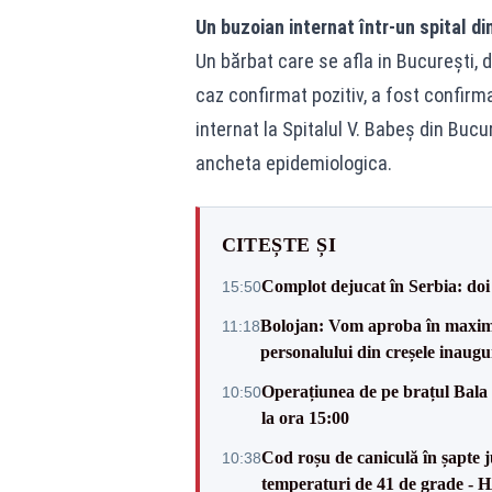
Un buzoian internat într-un spital d
Un bărbat care se afla in București, d
caz confirmat pozitiv, a fost confir
internat la Spitalul V. Babeș din Buc
ancheta epidemiologica.
CITEȘTE ȘI
Complot dejucat în Serbia: doi 
15:50
Bolojan: Vom aproba în maxi
11:18
personalului din creșele inaugu
Operațiunea de pe brațul Bala i
10:50
la ora 15:00
Cod roșu de caniculă în șapte ju
10:38
temperaturi de 41 de grade -