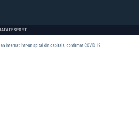
NATATE
SPORT
an internat într-un spital din capitală, confirmat COVID 19