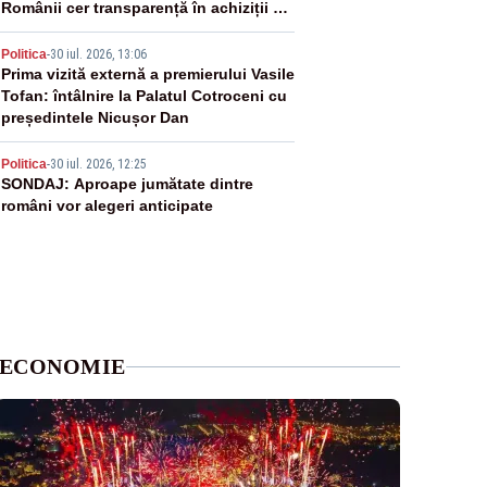
Românii cer transparență în achiziții și
un echilibru între partenerii externi
4
Politica
-
30 iul. 2026, 13:06
Prima vizită externă a premierului Vasile
Tofan: întâlnire la Palatul Cotroceni cu
președintele Nicușor Dan
5
Politica
-
30 iul. 2026, 12:25
SONDAJ: Aproape jumătate dintre
români vor alegeri anticipate
ECONOMIE