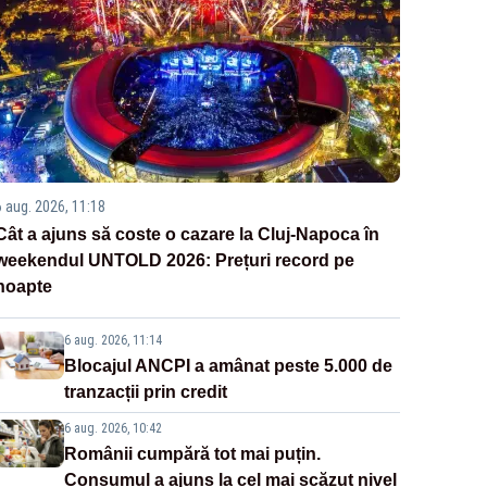
6 aug. 2026, 11:18
Cât a ajuns să coste o cazare la Cluj-Napoca în
weekendul UNTOLD 2026: Prețuri record pe
noapte
6 aug. 2026, 11:14
Blocajul ANCPI a amânat peste 5.000 de
tranzacții prin credit
6 aug. 2026, 10:42
Românii cumpără tot mai puțin.
Consumul a ajuns la cel mai scăzut nivel