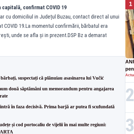
1
in capitală, confirmat COVID 19
ar cu domiciliul in Județul Buzau, contact direct al unui
mat COVID 19.La momentul confirmării, bărbatul era
urești, unde se afla și in prezent.DSP Bz a demarat
ANP
pen
Actua
nor
bărbați, suspectați că plănuiau asasinarea lui Vučić
mum două săptămâni un memorandum pentru angajarea
rate
ntră în faza decisivă. Prima barjă ar putea fi scufundată
dețe și cod portocaliu de vijelii în mai multe regiuni:
 HARTA